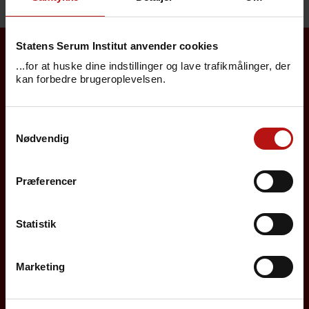
Statens Serum Institut anvender cookies
...for at huske dine indstillinger og lave trafikmålinger, der
Borgere
kan forbedre brugeroplevelsen.
Det danske børnevaccinationsprogram
Samtykkevalg
Influenzavaccination
Nødvendig
Job på SSI
Præferencer
Rejsevaccination
Screening for medfødte sygdomme
Statistik
Sygdomsleksikon
Marketing
MiBa, HAIBA og det digitale infektionsberedskab