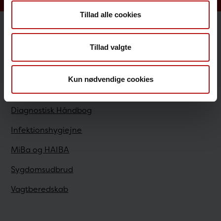
Tillad alle cookies
Sundhedsfaglige
Tillad valgte
Antibiotikaresistens
Kun nødvendige cookies
Bestilling
Diagnostisk Håndbog
Infektionshygiejne
MiBa og HAIBA
Sygdomsudbrud
Vagtberedskab