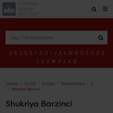
Søg i Medarbejdere
A
B
C
D
E
F
G
H
I
J
K
L
M
N
O
P
Q
R
S
T
U
V
W
X
Y
Z
Ø
Forside
Om SSI
Kontakt
Medarbejdere
S
Shukriya Barzinci
Shukriya Barzinci