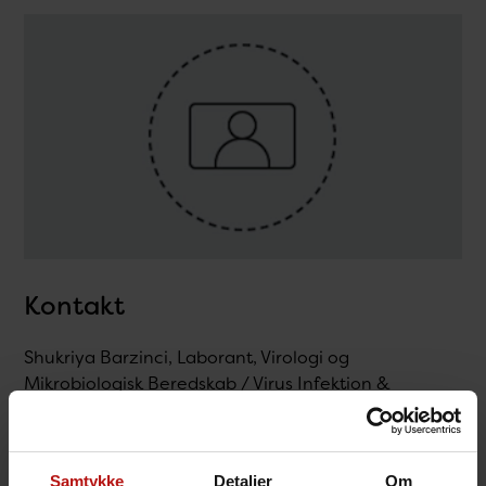
Kontakt
Shukriya Barzinci, Laborant, Virologi og
Mikrobiologisk Beredskab / Virus Infektion &
Immunologi
T.
32688985
@.
shba@ssi.dk
Samtykke
Detaljer
Om