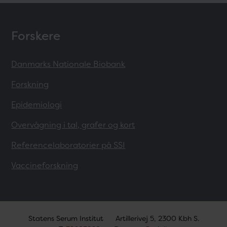
Forskere
Danmarks Nationale Biobank
Forskning
Epidemiologi
Overvågning i tal, grafer og kort
Referencelaboratorier på SSI
Vaccineforskning
Statens Serum Institut
Artillerivej 5, 2300 Kbh S.