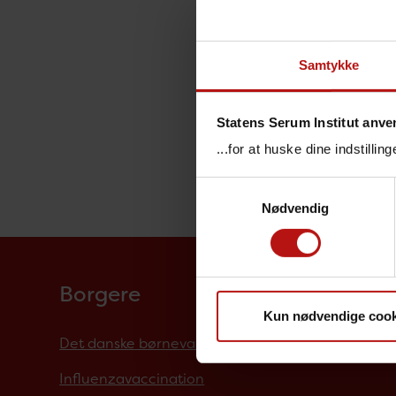
Samtykke
Statens Serum Institut anve
...for at huske dine indstilli
Samtykkevalg
Nødvendig
Borgere
Kun nødvendige cook
Det danske børnevaccinationsprogram
Influenzavaccination