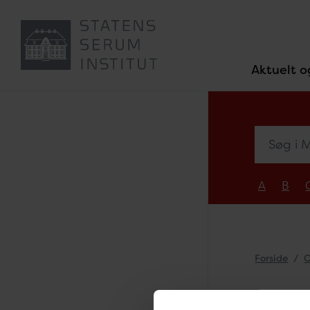
Aktuelt o
Søg i Med
A
B
Forside
O
Sey