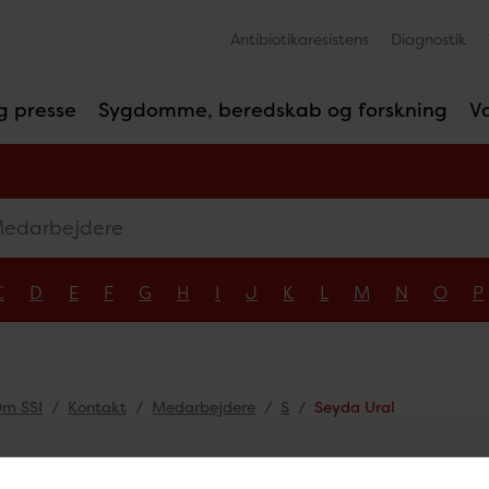
Antibiotikaresistens
Diagnostik
g presse
Sygdomme, beredskab og forskning
V
arbejdere
C
D
E
F
G
H
I
J
K
L
M
N
O
P
m SSI
Kontakt
Medarbejdere
S
Seyda Ural
da Ural