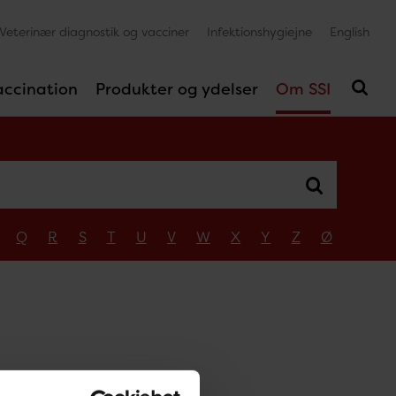
Veterinær diagnostik og vacciner
Infektionshygiejne
English
accination
Produkter og ydelser
Om SSI
Q
R
S
T
U
V
W
X
Y
Z
Ø