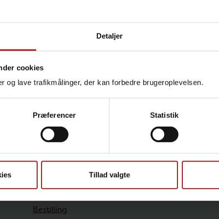
Detaljer
Kontakt
Seyda Ural , Campus Servi
nder cookies
T.
32683260
@.
seyur@s
nger og lave trafikmålinger, der kan forbedre brugeroplevelsen.
Præferencer
Statistik
Sundhedsfaglige
ies
Tillad valgte
Antibiotikaresistens
Bestilling