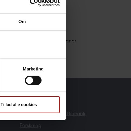
Om
ce / Bygninger, Projekter & Planer
si.dk
Marketing
Forskere
Tillad alle cookies
Danmarks Nationale Biobank
Forskning