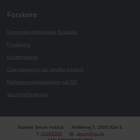
Forskere
Danmarks Nationale Biobank
Forskning
Epidemiologi
Overvågning i tal, grafer og kort
Referencelaboratorier på SSI
Vaccineforskning
Statens Serum Institut
Artillerivej 5, 2300 Kbh S.
T.
32683268
@.
serum@ssi.dk