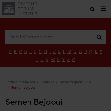
Søg i Medarbejdere
A
B
C
D
E
F
G
H
I
J
K
L
M
N
O
P
Q
R
S
T
U
V
W
X
Y
Z
Ø
Forside
Om SSI
Kontakt
Medarbejdere
S
Semeh Bejaoui
Semeh Bejaoui