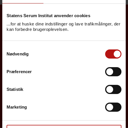
Statens Serum Institut anvender cookies
Borgere
...for at huske dine indstillinger og lave trafikmålinger, der
kan forbedre brugeroplevelsen.
Det danske børnevaccinationsprogram
Samtykkevalg
Influenzavaccination
Nødvendig
Job på SSI
Præferencer
Rejsevaccination
Screening for medfødte sygdomme
Statistik
Sygdomsleksikon
Marketing
MiBa, HAIBA og det digitale infektionsberedskab