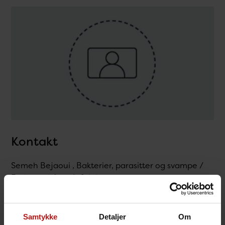
Kontakt
Semeh Bejaoui , Bakterier, parasitter og svampe /
Fødevarebårne Infektioner
@.
sebe@ssi.dk
Samtykke
Detaljer
Om