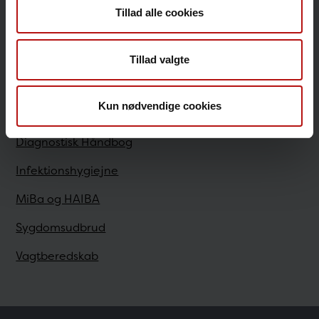
Tillad alle cookies
Sundhedsfaglige
Tillad valgte
Antibiotikaresistens
Kun nødvendige cookies
Bestilling
Diagnostisk Håndbog
Infektionshygiejne
MiBa og HAIBA
Sygdomsudbrud
Vagtberedskab