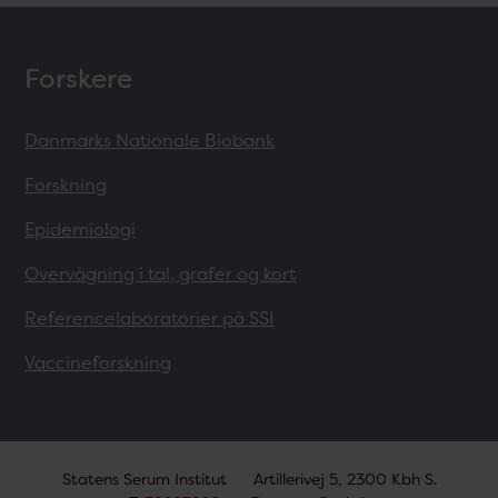
Forskere
Danmarks Nationale Biobank
Forskning
Epidemiologi
Overvågning i tal, grafer og kort
Referencelaboratorier på SSI
Vaccineforskning
Statens Serum Institut
Artillerivej 5, 2300 Kbh S.