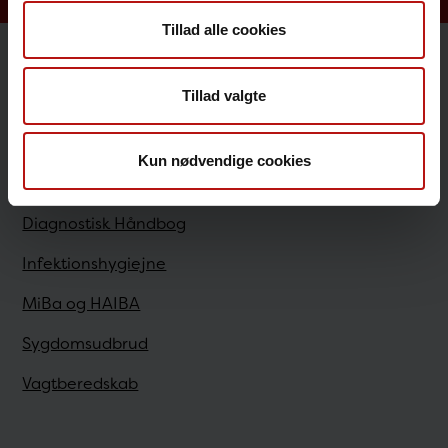
Tillad alle cookies
Sundhedsfaglige
Tillad valgte
Antibiotikaresistens
Kun nødvendige cookies
Bestilling
Diagnostisk Håndbog
Infektionshygiejne
MiBa og HAIBA
Sygdomsudbrud
Vagtberedskab