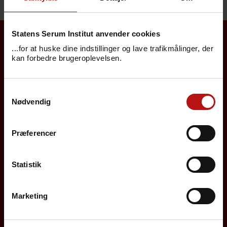
Statens Serum Institut anvender cookies
...for at huske dine indstillinger og lave trafikmålinger, der
Borgere
kan forbedre brugeroplevelsen.
Det danske børnevaccinationsprogram
Samtykkevalg
Influenzavaccination
Nødvendig
Job på SSI
Præferencer
Rejsevaccination
Screening for medfødte sygdomme
Statistik
Sygdomsleksikon
Marketing
MiBa, HAIBA og det digitale infektionsberedskab