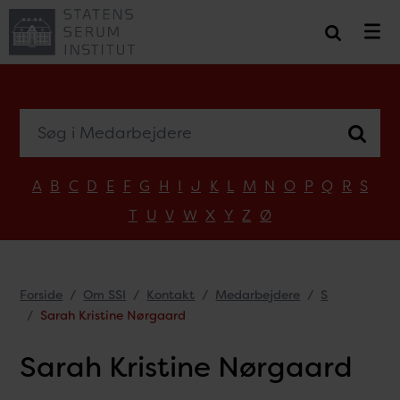
Søg i Medarbejdere
A
B
C
D
E
F
G
H
I
J
K
L
M
N
O
P
Q
R
S
T
U
V
W
X
Y
Z
Ø
Forside
Om SSI
Kontakt
Medarbejdere
S
Sarah Kristine Nørgaard
Sarah Kristine Nørgaard