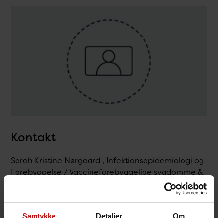
Kontakt
Sarah Kristine Nørgaard , Infektionsepidemiologi og
Forebyggelse / Vaccineforebyggelige sygdomme &
beredska
T.
32685382
@.
sknd@ssi.dk
Samtykke
Detaljer
Om