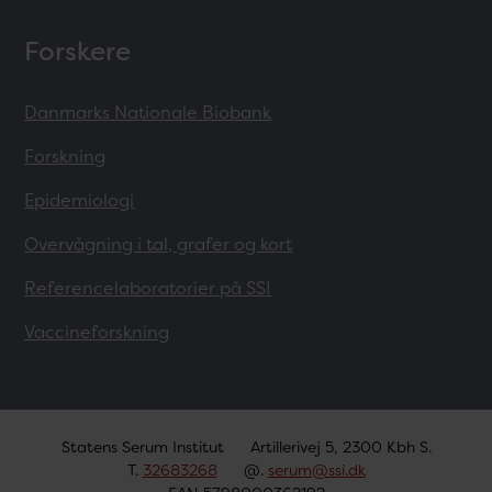
Forskere
Danmarks Nationale Biobank
Forskning
Epidemiologi
Overvågning i tal, grafer og kort
Referencelaboratorier på SSI
Vaccineforskning
Statens Serum Institut
Artillerivej 5, 2300 Kbh S.
T.
32683268
@.
serum@ssi.dk