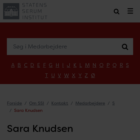
Søg i Medarbejdere
A
B
C
D
E
F
G
H
I
J
K
L
M
N
O
P
Q
R
S
T
U
V
W
X
Y
Z
Ø
Forside
Om SSI
Kontakt
Medarbejdere
S
Sara Knudsen
Sara Knudsen