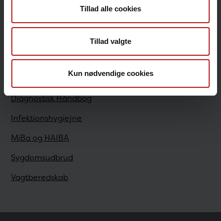
Tillad alle cookies
Sundhedsfaglige
Tillad valgte
Antibiotikaresistens
Kun nødvendige cookies
Bestilling
Diagnostisk Håndbog
Infektionshygiejne
MiBa og HAIBA
Sygdomsudbrud
Vagtberedskab