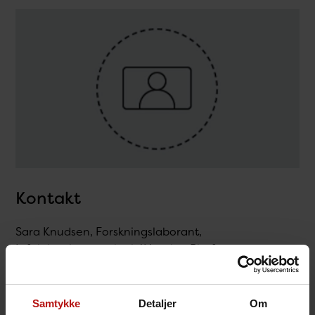
Kontakt
Sara Knudsen, Forskningslaborant,
Infektionsimmunologi / Vaccine Platforms
T.
32688526
@.
sknu@ssi.dk
Samtykke
Detaljer
Om