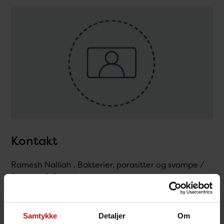
Kontakt
Ramesh Nalliah , Bakterier, parasitter og svampe /
Svampe & Parasitter
T.
32683415
@.
rapr@ssi.dk
Samtykke
Detaljer
Om