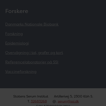
Forskere
Danmarks Nationale Biobank
Forskning
Epidemiologi
Overvågning i tal, grafer og kort
Referencelaboratorier på SSI
Vaccineforskning
Statens Serum Institut
Artillerivej 5, 2300 Kbh S.
T.
32683268
@.
serum@ssi.dk