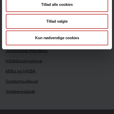
Tillad alle cookies
Sundhedsfaglige
Tillad valgte
Antibiotikaresistens
Kun nødvendige cookies
Bestilling
Diagnostisk Håndbog
Infektionshygiejne
MiBa og HAIBA
Sygdomsudbrud
Vagtberedskab