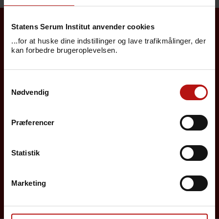
Statens Serum Institut anvender cookies
Borgere
...for at huske dine indstillinger og lave trafikmålinger, der
kan forbedre brugeroplevelsen.
Det danske børnevaccinationsprogram
Samtykkevalg
Influenzavaccination
Nødvendig
Job på SSI
Præferencer
Rejsevaccination
Screening for medfødte sygdomme
Statistik
Sygdomsleksikon
Marketing
MiBa, HAIBA og det digitale infektionsberedskab