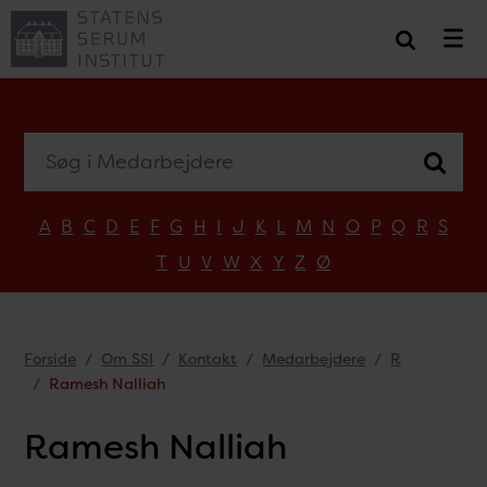
Søg i Medarbejdere
A
B
C
D
E
F
G
H
I
J
K
L
M
N
O
P
Q
R
S
T
U
V
W
X
Y
Z
Ø
Forside
Om SSI
Kontakt
Medarbejdere
R
Ramesh Nalliah
Ramesh Nalliah