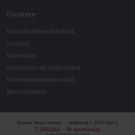
Forskere
Danmarks Nationale Biobank
Forskning
Epidemiologi
Overvågning i tal, grafer og kort
Referencelaboratorier på SSI
Vaccineforskning
Statens Serum Institut
Artillerivej 5, 2300 Kbh S.
T.
32683268
@.
serum@ssi.dk