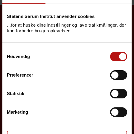
Statens Serum Institut anvender cookies
Borgere
...for at huske dine indstillinger og lave trafikmålinger, der
kan forbedre brugeroplevelsen.
Det danske børnevaccinationsprogram
Samtykkevalg
Influenzavaccination
Nødvendig
Job på SSI
Præferencer
Rejsevaccination
Screening for medfødte sygdomme
Statistik
Sygdomsleksikon
Marketing
MiBa, HAIBA og det digitale infektionsberedskab