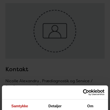
Kontakt
Nicolle Alexandru , Prædiagnostik og Service /
PræDiagnostisk Center
@.
nial@ssi.dk
Samtykke
Detaljer
Om