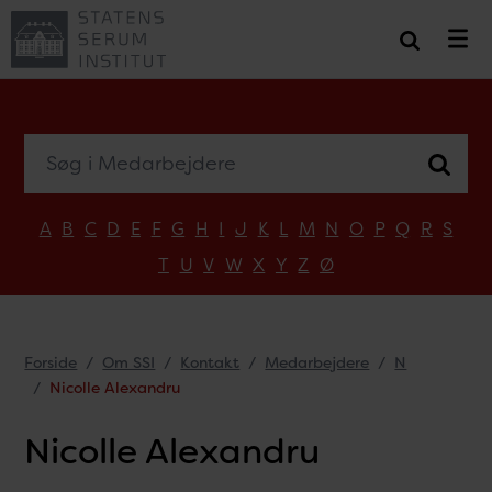
Søg i Medarbejdere
A
B
C
D
E
F
G
H
I
J
K
L
M
N
O
P
Q
R
S
T
U
V
W
X
Y
Z
Ø
Forside
Om SSI
Kontakt
Medarbejdere
N
Nicolle Alexandru
Nicolle Alexandru