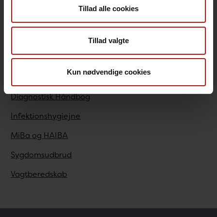
Tillad alle cookies
Sundhedsfaglige
Tillad valgte
Antibiotikaresistens
Kun nødvendige cookies
Bestilling
Diagnostisk Håndbog
Infektionshygiejne
MiBa og HAIBA
Sygdomsudbrud
Vagtberedskab