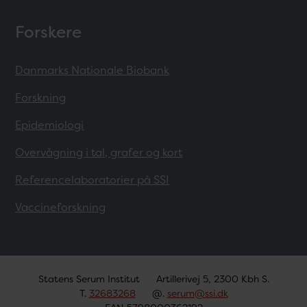
Forskere
Danmarks Nationale Biobank
Forskning
Epidemiologi
Overvågning i tal, grafer og kort
Referencelaboratorier på SSI
Vaccineforskning
Statens Serum Institut
Artillerivej 5, 2300 Kbh S.
T.
32683268
@.
serum@ssi.dk