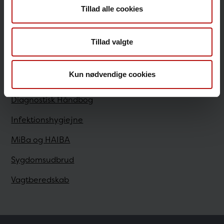
Tillad alle cookies
Sundhedsfaglige
Tillad valgte
Antibiotikaresistens
Kun nødvendige cookies
Bestilling
Diagnostisk Håndbog
Infektionshygiejne
MiBa og HAIBA
Sygdomsudbrud
Vagtberedskab