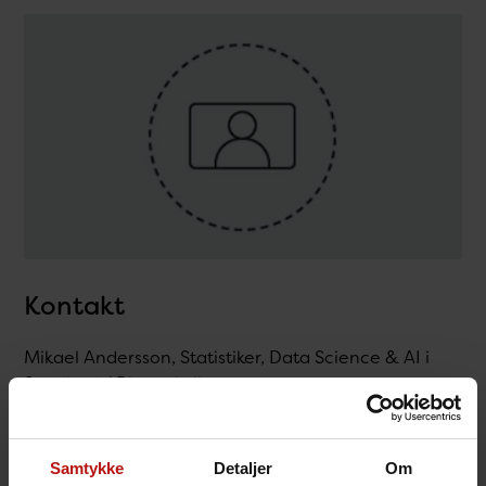
Kontakt
Mikael Andersson, Statistiker, Data Science & AI i
Sundhed / Biostatistik
T.
32688364
@.
aso@ssi.dk
Samtykke
Detaljer
Om