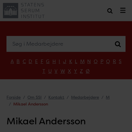
Søg i Medarbejdere
A
B
C
D
E
F
G
H
I
J
K
L
M
N
O
P
Q
R
S
T
U
V
W
X
Y
Z
Ø
Forside
Om SSI
Kontakt
Medarbejdere
M
Mikael Andersson
Mikael Andersson