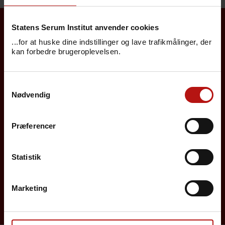
Statens Serum Institut anvender cookies
Borgere
...for at huske dine indstillinger og lave trafikmålinger, der
kan forbedre brugeroplevelsen.
Det danske børnevaccinationsprogram
Samtykkevalg
Influenzavaccination
Nødvendig
Job på SSI
Præferencer
Rejsevaccination
Screening for medfødte sygdomme
Statistik
Sygdomsleksikon
Marketing
MiBa, HAIBA og det digitale infektionsberedskab