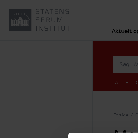
Aktuelt o
Søg i Med
A
B
Forside
O
Maj