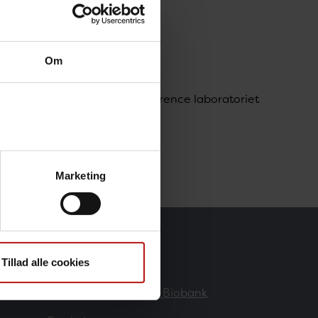
Om
, parasitter og svampe / Reference laboratoriet
i.dk
Marketing
Forskere
Tillad alle cookies
Danmarks Nationale Biobank