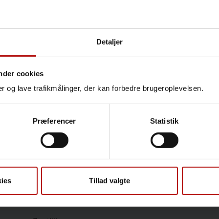
Detaljer
Kontakt
Majda Attauabi , Bakterier
nder cookies
for Antibiotikaresistens
nger og lave trafikmålinger, der kan forbedre brugeroplevelsen.
T.
32688541
@.
maat@ss
Præferencer
Statistik
Sundhedsfaglige
ies
Tillad valgte
Antibiotikaresistens