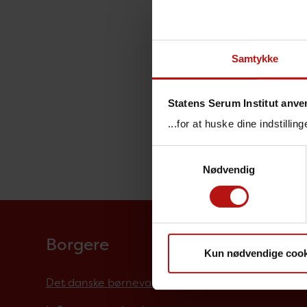
Samtykke
Statens Serum Institut anve
...for at huske dine indstilli
Samtykkevalg
Nødvendig
Borgere
Kun nødvendige cook
Det danske børnevaccinationsprogram