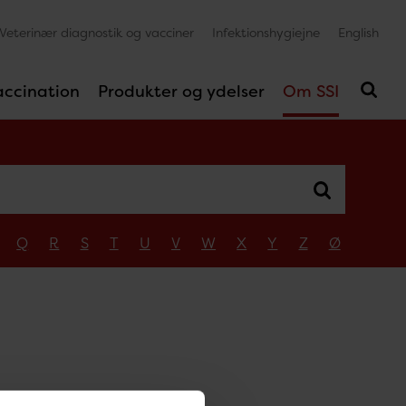
Veterinær diagnostik og vacciner
Infektionshygiejne
English
accination
Produkter og ydelser
Om SSI
Q
R
S
T
U
V
W
X
Y
Z
Ø