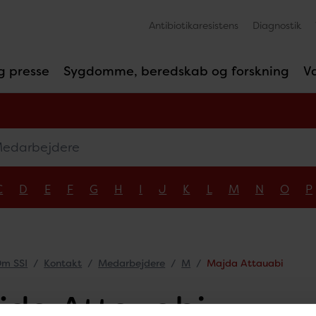
Antibiotikaresistens
Diagnostik
g presse
Sygdomme, beredskab og forskning
V
arbejdere
C
D
E
F
G
H
I
J
K
L
M
N
O
P
m SSI
Kontakt
Medarbejdere
M
Majda Attauabi
da Attauabi