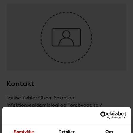
Kontakt
Louise Køhler Olsen, Sekretær,
Infektionsepidemiologi og Forebyggelse /
Infektionsepidemiologi & Forebyggelse
T.
32683755
@.
lok@ssi.dk
Samtykke
Detaljer
Om