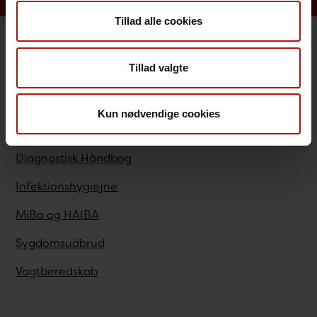
Tillad alle cookies
Sundhedsfaglige
Tillad valgte
Antibiotikaresistens
Kun nødvendige cookies
Bestilling
Diagnostisk Håndbog
Infektionshygiejne
MiBa og HAIBA
Sygdomsudbrud
Vagtberedskab