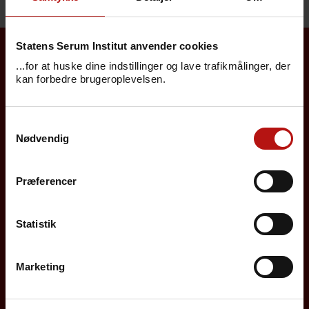
Statens Serum Institut anvender cookies
...for at huske dine indstillinger og lave trafikmålinger, der
Borgere
kan forbedre brugeroplevelsen.
Det danske børnevaccinationsprogram
Samtykkevalg
Influenzavaccination
Nødvendig
Job på SSI
Præferencer
Rejsevaccination
Screening for medfødte sygdomme
Statistik
Sygdomsleksikon
Marketing
MiBa, HAIBA og det digitale infektionsberedskab