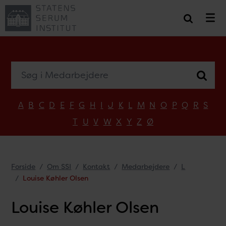
Søg i Medarbejdere
A
B
C
D
E
F
G
H
I
J
K
L
M
N
O
P
Q
R
S
T
U
V
W
X
Y
Z
Ø
Forside
Om SSI
Kontakt
Medarbejdere
L
Louise Køhler Olsen
Louise Køhler Olsen