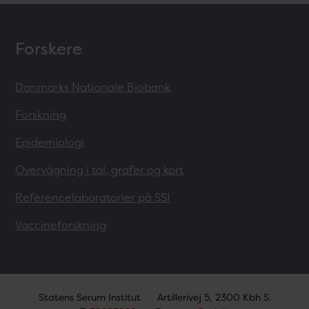
Forskere
Danmarks Nationale Biobank
Forskning
Epidemiologi
Overvågning i tal, grafer og kort
Referencelaboratorier på SSI
Vaccineforskning
Statens Serum Institut
Artillerivej 5, 2300 Kbh S.