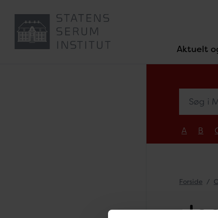
Aktuelt o
Søg i Med
A
B
Forside
O
Je