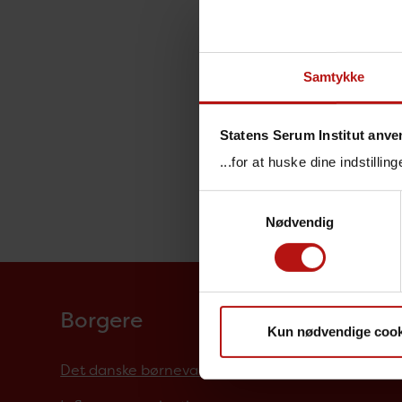
Samtykke
Statens Serum Institut anve
...for at huske dine indstilli
Samtykkevalg
Nødvendig
Borgere
Kun nødvendige cook
Det danske børnevaccinationsprogram