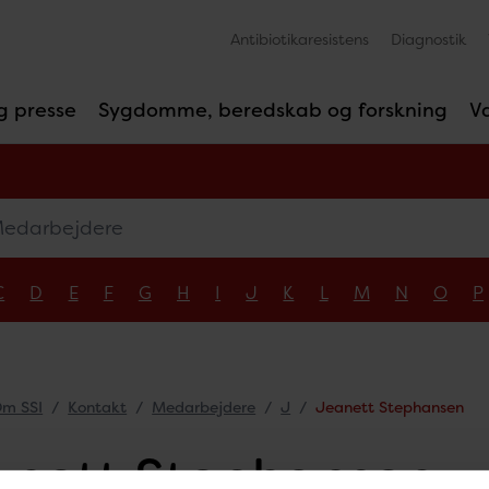
Antibiotikaresistens
Diagnostik
g presse
Sygdomme, beredskab og forskning
V
arbejdere
C
D
E
F
G
H
I
J
K
L
M
N
O
P
m SSI
Kontakt
Medarbejdere
J
Jeanett Stephansen
anett Stephansen