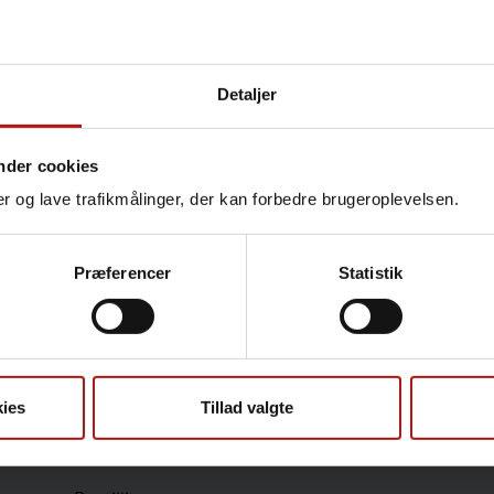
Detaljer
Kontakt
Jeanett Stephansen, Kvali
nder cookies
Koordinerende center
nger og lave trafikmålinger, der kan forbedre brugeroplevelsen.
@.
jts@ssi.dk
Præferencer
Statistik
Sundhedsfaglige
ies
Tillad valgte
Antibiotikaresistens