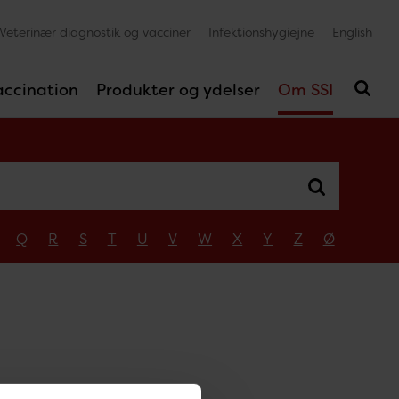
Veterinær diagnostik og vacciner
Infektionshygiejne
English
accination
Produkter og ydelser
Om SSI
Q
R
S
T
U
V
W
X
Y
Z
Ø