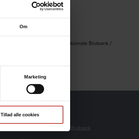
Om
tetskoordinator, Danmarks Nationale Biobank /
Marketing
Forskere
Tillad alle cookies
Danmarks Nationale Biobank