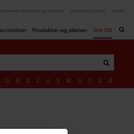
Veterinær diagnostik og vacciner
Infektionshygiejne
English
accination
Produkter og ydelser
Om SSI
Q
R
S
T
U
V
W
X
Y
Z
Ø