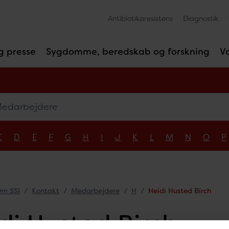
Antibiotikaresistens
Diagnostik
g presse
Sygdomme, beredskab og forskning
V
arbejdere
C
D
E
F
G
H
I
J
K
L
M
N
O
P
m SSI
Kontakt
Medarbejdere
H
Heidi Husted Birch
di Husted Birch