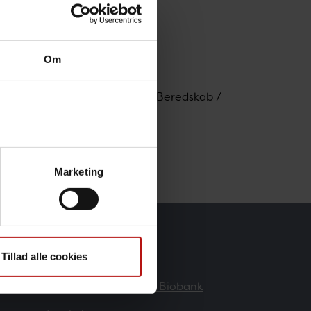
Om
nt, Virologi og Mikrobiologisk Beredskab /
dk
Marketing
Forskere
Tillad alle cookies
Danmarks Nationale Biobank