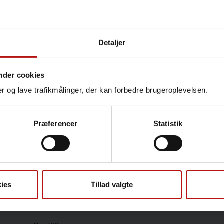
Detaljer
Kontakt
Heidi Husted Birch, Labora
nder cookies
Serologi
nger og lave trafikmålinger, der kan forbedre brugeroplevelsen.
T.
32688991
@.
hjs@ssi.
Præferencer
Statistik
Sundhedsfaglige
ies
Tillad valgte
Antibiotikaresistens