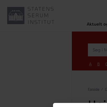
Aktuelt o
Søg i Med
A
B
Forside
O
Hei