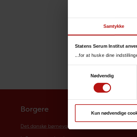
Samtykke
Statens Serum Institut anve
...for at huske dine indstilli
Samtykkevalg
Nødvendig
Borgere
Kun nødvendige cook
Det danske børnevaccinationsprogram