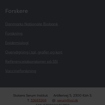
Forskere
Danmarks Nationale Biobank
Forskning
Epidemiologi
Overvågning i tal, grafer og kort
Referencelaboratorier på SSI
Vaccineforskning
Statens Serum Institut
Artillerivej 5, 2300 Kbh S.
T.
32683268
@.
serum@ssi.dk