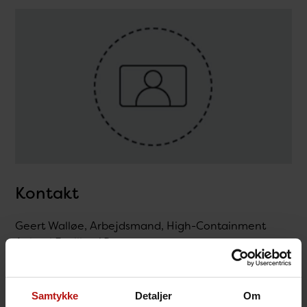
Kontakt
Geert Walløe, Arbejdsmand, High-Containment
Animal Facility / Dyrepasserne
@.
gwa@ssi.dk
Samtykke
Detaljer
Om