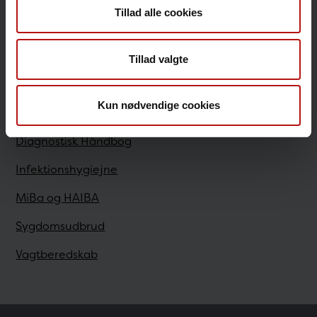
Tillad alle cookies
Sundhedsfaglige
Tillad valgte
Antibiotikaresistens
Kun nødvendige cookies
Bestilling
Diagnostisk Håndbog
Infektionshygiejne
MiBa og HAIBA
Sygdomsudbrud
Vagtberedskab