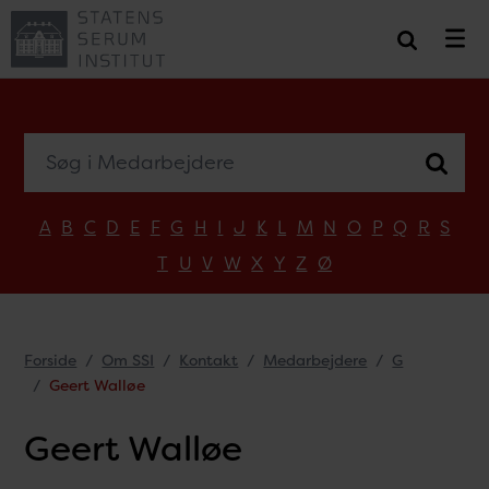
Søg i Medarbejdere
A
B
C
D
E
F
G
H
I
J
K
L
M
N
O
P
Q
R
S
T
U
V
W
X
Y
Z
Ø
Forside
Om SSI
Kontakt
Medarbejdere
G
Geert Walløe
Geert Walløe