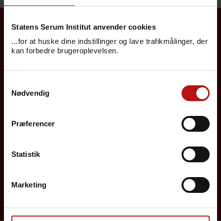
Statens Serum Institut anvender cookies
Borgere
...for at huske dine indstillinger og lave trafikmålinger, der
kan forbedre brugeroplevelsen.
Det danske børnevaccinationsprogram
Samtykkevalg
Influenzavaccination
Nødvendig
Job på SSI
Præferencer
Rejsevaccination
Screening for medfødte sygdomme
Statistik
Sygdomsleksikon
Marketing
MiBa, HAIBA og det digitale infektionsberedskab