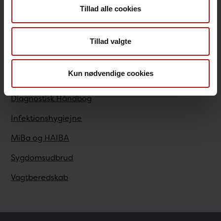
Tillad alle cookies
Sundhedsfaglige
Tillad valgte
Antibiotikaresistens
Kun nødvendige cookies
Bestilling
Diagnostisk Håndbog
Infektionshygiejne
MiBa og HAIBA
Sygdomsudbrud
Vagtberedskab