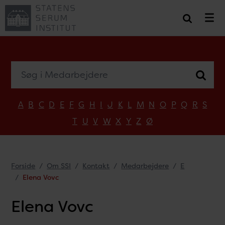
Søg i Medarbejdere
A
B
C
D
E
F
G
H
I
J
K
L
M
N
O
P
Q
R
S
T
U
V
W
X
Y
Z
Ø
Forside
Om SSI
Kontakt
Medarbejdere
E
Elena Vovc
Elena Vovc