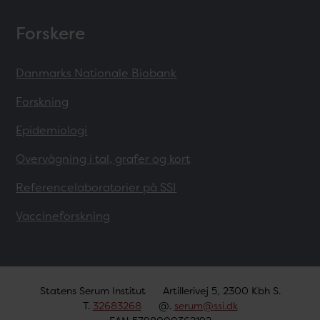
Forskere
Danmarks Nationale Biobank
Forskning
Epidemiologi
Overvågning i tal, grafer og kort
Referencelaboratorier på SSI
Vaccineforskning
Statens Serum Institut
Artillerivej 5, 2300 Kbh S.
T.
32683268
@.
serum@ssi.dk