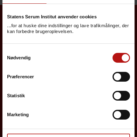
Statens Serum Institut anvender cookies
Borgere
...for at huske dine indstillinger og lave trafikmålinger, der
kan forbedre brugeroplevelsen.
Det danske børnevaccinationsprogram
Samtykkevalg
Influenzavaccination
Nødvendig
Job på SSI
Præferencer
Rejsevaccination
Screening for medfødte sygdomme
Statistik
Sygdomsleksikon
Marketing
MiBa, HAIBA og det digitale infektionsberedskab