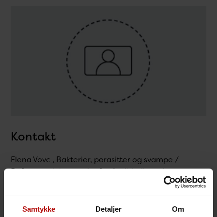
Kontakt
Elena Vovc , Bakterier, parasitter og svampe /
Reference laboratoriet for Antibiotikaresistens
T.
32683249
@.
elevo@ssi.dk
Samtykke
Detaljer
Om