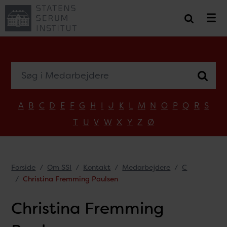
Søg i Medarbejdere
A
B
C
D
E
F
G
H
I
J
K
L
M
N
O
P
Q
R
S
T
U
V
W
X
Y
Z
Ø
Forside
Om SSI
Kontakt
Medarbejdere
C
Christina Fremming Paulsen
Christina Fremming