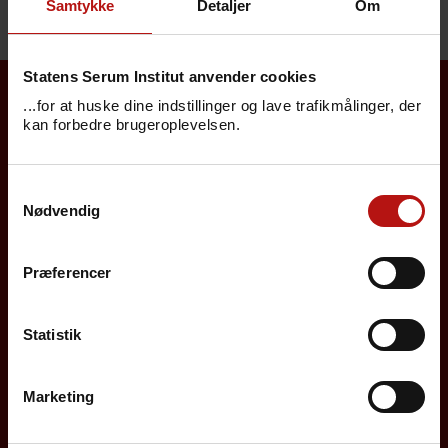
Samtykke
Detaljer
Om
Statens Serum Institut anvender cookies
...for at huske dine indstillinger og lave trafikmålinger, der
Borgere
kan forbedre brugeroplevelsen.
Det danske børnevaccinationsprogram
Samtykkevalg
Nødvendig
Influenzavaccination
Job på SSI
Præferencer
Rejsevaccination
Statistik
Screening for medfødte sygdomme
Sygdomsleksikon
Marketing
MiBa, HAIBA og det digitale infektionsberedskab