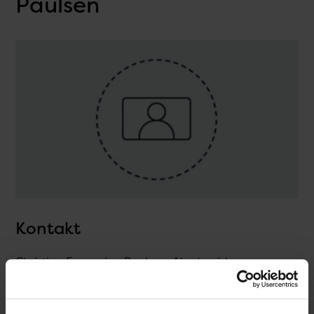
Paulsen
Kontakt
Christina Fremming Paulsen, Akademisk
medarbejder, QA / QA (sektion)
T.
32683855
@.
cfp@ssi.dk