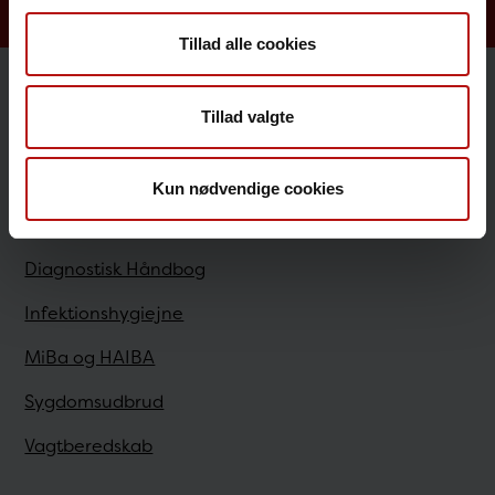
Tillad alle cookies
Sundhedsfaglige
Tillad valgte
Antibiotikaresistens
Kun nødvendige cookies
Bestilling
Diagnostisk Håndbog
Infektionshygiejne
MiBa og HAIBA
Sygdomsudbrud
Vagtberedskab