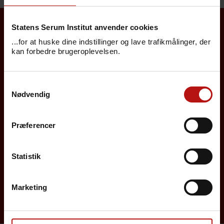
Statens Serum Institut anvender cookies
Borgere
...for at huske dine indstillinger og lave trafikmålinger, der
kan forbedre brugeroplevelsen.
Det danske børnevaccinationsprogram
Samtykkevalg
Influenzavaccination
Nødvendig
Job på SSI
Præferencer
Rejsevaccination
Screening for medfødte sygdomme
Statistik
Sygdomsleksikon
Marketing
MiBa, HAIBA og det digitale infektionsberedskab