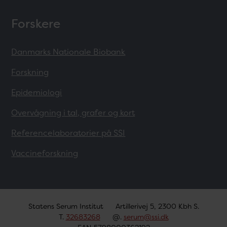
Forskere
Danmarks Nationale Biobank
Forskning
Epidemiologi
Overvågning i tal, grafer og kort
Referencelaboratorier på SSI
Vaccineforskning
Statens Serum Institut
Artillerivej 5, 2300 Kbh S.
T.
32683268
@.
serum@ssi.dk