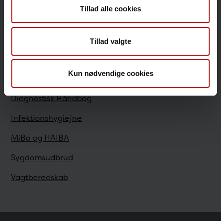
Tillad alle cookies
Sundhedsfaglige
Tillad valgte
Antibiotikaresistens
Kun nødvendige cookies
Bestilling
Diagnostisk Håndbog
Infektionshygiejne
MiBa og HAIBA
Sygdomsudbrud
Vagtberedskab