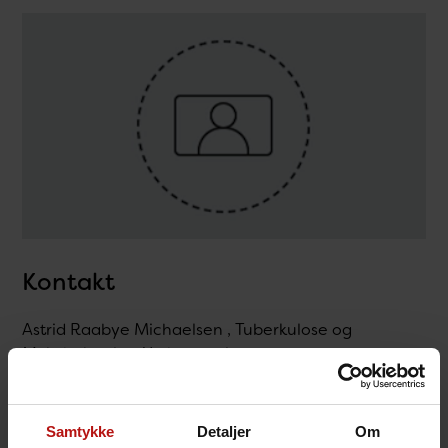
Kontakt
Astrid Raabye Michaelsen , Tuberkulose og
Mykobakterier / Laboratoriet
@.
atbm@ssi.dk
Samtykke
Detaljer
Om