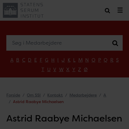
Søg i Medarbejdere
A
B
C
D
E
F
G
H
I
J
K
L
M
N
O
P
Q
R
S
T
U
V
W
X
Y
Z
Ø
Forside
Om SSI
Kontakt
Medarbejdere
A
Astrid Raabye Michaelsen
Astrid Raabye Michaelsen