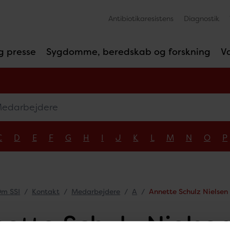
Antibiotikaresistens
Diagnostik
g presse
Sygdomme, beredskab og forskning
V
arbejdere
C
D
E
F
G
H
I
J
K
L
M
N
O
P
m SSI
Kontakt
Medarbejdere
A
Annette Schulz Nielsen
ette Schulz Nielse