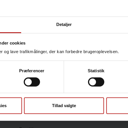
Detaljer
Kontakt
Annette Schulz Nielsen, L
nder cookies
Biobanklaboratoriet
nger og lave trafikmålinger, der kan forbedre brugeroplevelsen.
T.
32685165
@.
thu@ssi
Præferencer
Statistik
Sundhedsfaglige
ies
Tillad valgte
Antibiotikaresistens