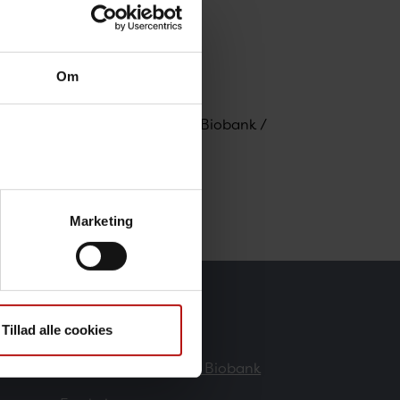
Om
aborant, Danmarks Nationale Biobank /
.dk
Marketing
Forskere
Tillad alle cookies
Danmarks Nationale Biobank