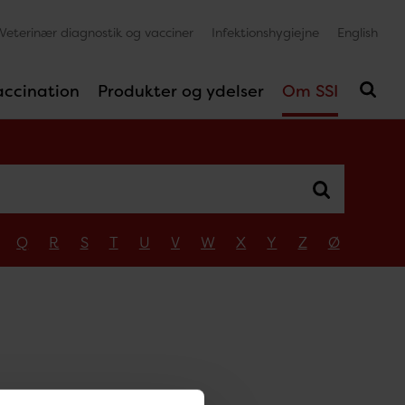
Veterinær diagnostik og vacciner
Infektionshygiejne
English
accination
Produkter og ydelser
Om SSI
Q
R
S
T
U
V
W
X
Y
Z
Ø
n