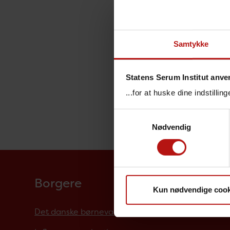
Samtykke
Statens Serum Institut anve
...for at huske dine indstilli
Samtykkevalg
Nødvendig
Borgere
Kun nødvendige cook
Det danske børnevaccinationsprogram