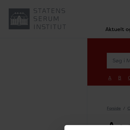
Aktuelt o
Søg i Med
A
B
Forside
O
Ann