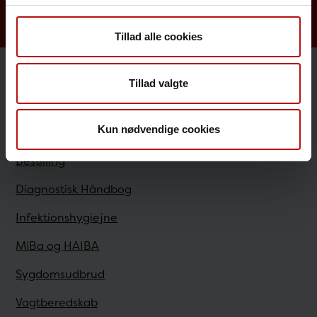
Tillad alle cookies
Tillad valgte
Sundhedsfaglige
Kun nødvendige cookies
Antibiotikaresistens
Bestilling
Diagnostisk Håndbog
Infektionshygiejne
MiBa og HAIBA
Sygdomsudbrud
Vagtberedskab