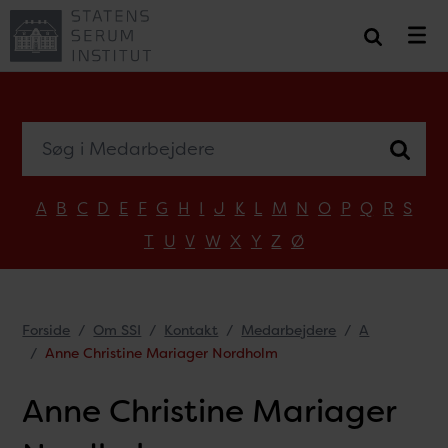
Søg i Medarbejdere
A
B
C
D
E
F
G
H
I
J
K
L
M
N
O
P
Q
R
S
T
U
V
W
X
Y
Z
Ø
Forside
Om SSI
Kontakt
Medarbejdere
A
Anne Christine Mariager Nordholm
Anne Christine Mariager