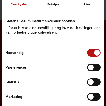
Samtykke
Detaljer
Om
Statens Serum Institut anvender cookies
...for at huske dine indstillinger og lave trafikmålinger, der
kan forbedre brugeroplevelsen.
Borgere
Samtykkevalg
Det danske børnevaccinationsprogram
Nødvendig
Influenzavaccination
Job på SSI
Præferencer
Rejsevaccination
Statistik
Screening for medfødte sygdomme
Sygdomsleksikon
Marketing
MiBa, HAIBA og det digitale infektionsberedskab