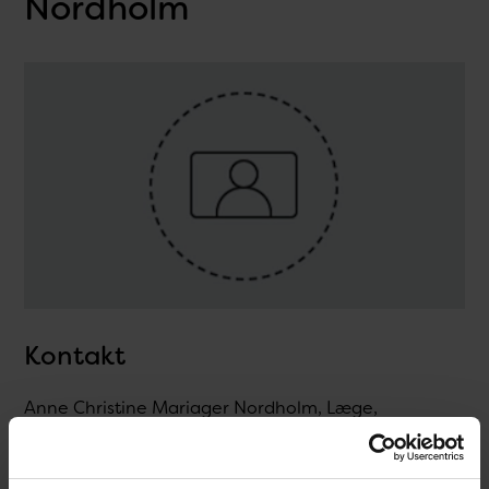
Nordholm
Kontakt
Anne Christine Mariager Nordholm, Læge,
Infektionsepidemiologi og Forebyggelse /
Vaccineforebyggelige sygdomme & beredska
T.
32688331
@.
anch@ssi.dk