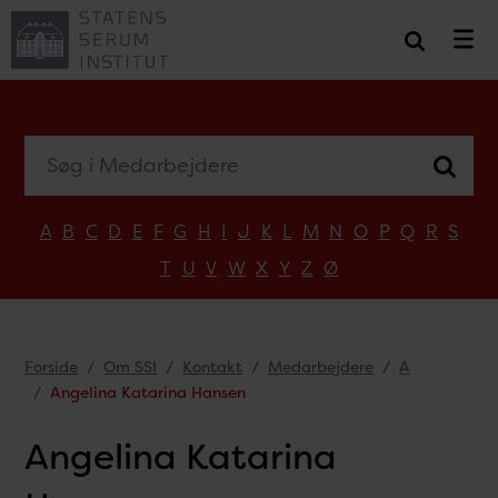
Søg i Medarbejdere
A
B
C
D
E
F
G
H
I
J
K
L
M
N
O
P
Q
R
S
T
U
V
W
X
Y
Z
Ø
Forside
Om SSI
Kontakt
Medarbejdere
A
Angelina Katarina Hansen
Angelina Katarina