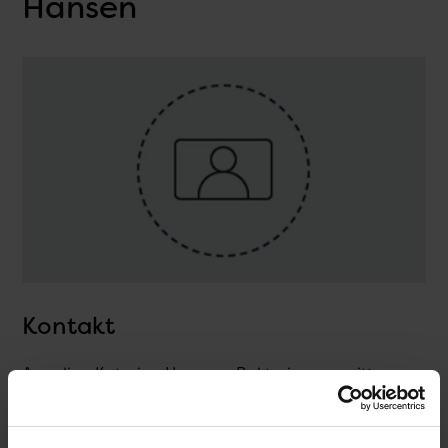
Hansen
Kontakt
Angelina Katarina Hansen , Bakterier, parasitter og
svampe / Svampe & Parasitter
T.
32683452
@.
yoaha@ssi.dk