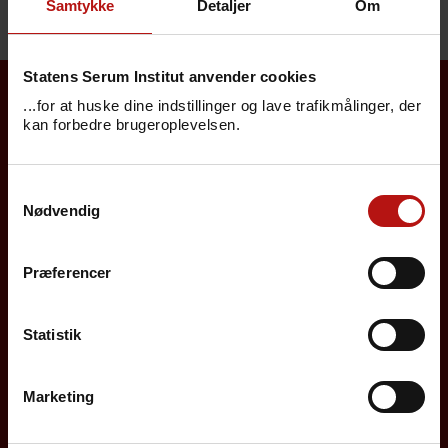
Samtykke
Detaljer
Om
Statens Serum Institut anvender cookies
...for at huske dine indstillinger og lave trafikmålinger, der
Borgere
kan forbedre brugeroplevelsen.
Det danske børnevaccinationsprogram
Samtykkevalg
Nødvendig
Influenzavaccination
Job på SSI
Præferencer
Rejsevaccination
Statistik
Screening for medfødte sygdomme
Sygdomsleksikon
Marketing
MiBa, HAIBA og det digitale infektionsberedskab