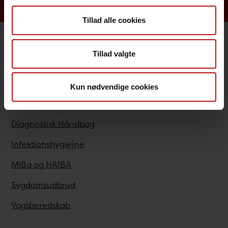
Tillad alle cookies
Sundhedsfaglige
Tillad valgte
Antibiotikaresistens
Kun nødvendige cookies
Bestilling
Diagnostisk Håndbog
Infektionshygiejne
MiBa og HAIBA
Sygdomsudbrud
Vagtberedskab