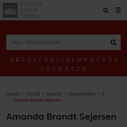
Søg i Medarbejdere
A
B
C
D
E
F
G
H
I
J
K
L
M
N
O
P
Q
R
S
T
U
V
W
X
Y
Z
Ø
Forside
Om SSI
Kontakt
Medarbejdere
A
Amanda Brandt Sejersen
Amanda Brandt Sejersen