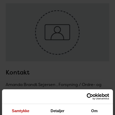
Kontakt
Amanda Brandt Sejersen , Forsyning / Ordre- og
kundeservice
T.
32683149
@.
ambs@ssi.dk
Samtykke
Detaljer
Om