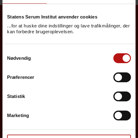
Statens Serum Institut anvender cookies
Borgere
...for at huske dine indstillinger og lave trafikmålinger, der
kan forbedre brugeroplevelsen.
Det danske børnevaccinationsprogram
Samtykkevalg
Influenzavaccination
Nødvendig
Job på SSI
Præferencer
Rejsevaccination
Screening for medfødte sygdomme
Statistik
Sygdomsleksikon
Marketing
MiBa, HAIBA og det digitale infektionsberedskab