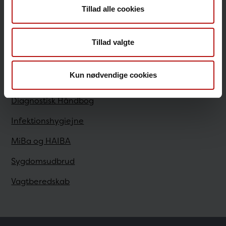
Tillad alle cookies
Sundhedsfaglige
Tillad valgte
Antibiotikaresistens
Kun nødvendige cookies
Bestilling
Diagnostisk Håndbog
Infektionshygiejne
MiBa og HAIBA
Sygdomsudbrud
Vagtberedskab