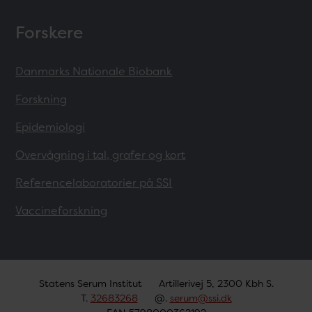
Forskere
Danmarks Nationale Biobank
Forskning
Epidemiologi
Overvågning i tal, grafer og kort
Referencelaboratorier på SSI
Vaccineforskning
Statens Serum Institut
Artillerivej 5, 2300 Kbh S.
T.
32683268
@.
serum@ssi.dk