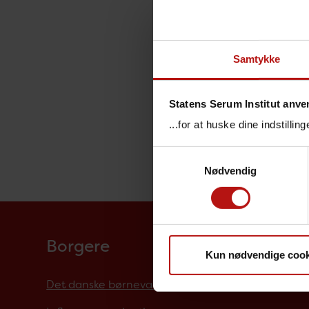
Samtykke
Statens Serum Institut anve
...for at huske dine indstilli
Samtykkevalg
Nødvendig
Borgere
Kun nødvendige cook
Det danske børnevaccinationsprogram