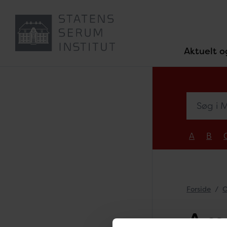
Aktuelt o
Søg i Med
A
B
Forside
O
Ama