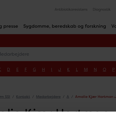
Antibiotikaresistens
Diagnostik
g presse
Sygdomme, beredskab og forskning
V
arbejdere
C
D
E
F
G
H
I
J
K
L
M
N
O
P
m SSI
Kontakt
Medarbejdere
A
Amalie Kjær Hartman 
lie Kjær Hartman