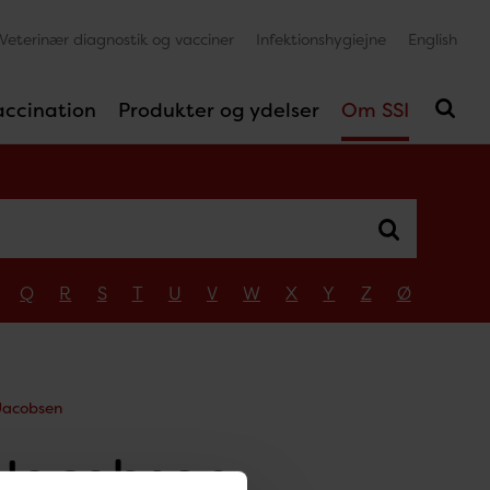
Veterinær diagnostik og vacciner
Infektionshygiejne
English
accination
Produkter og ydelser
Om SSI
Q
R
S
T
U
V
W
X
Y
Z
Ø
Jacobsen
 Jacobsen