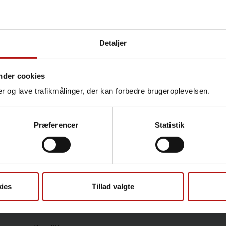
Detaljer
Kontakt
Amalie Kjær Hartman Jac
nder cookies
Udvikling
nger og lave trafikmålinger, der kan forbedre brugeroplevelsen.
@.
akhj@ssi.dk
Præferencer
Statistik
Sundhedsfaglige
ies
Tillad valgte
Antibiotikaresistens