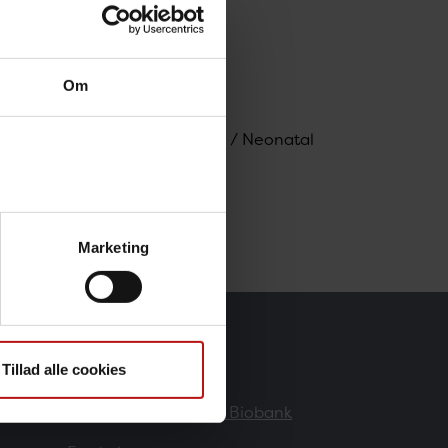
Om
obsen , Medfødte Sygdomme / Neonatal
Marketing
Forskere
Tillad alle cookies
Danmarks Nationale Biobank