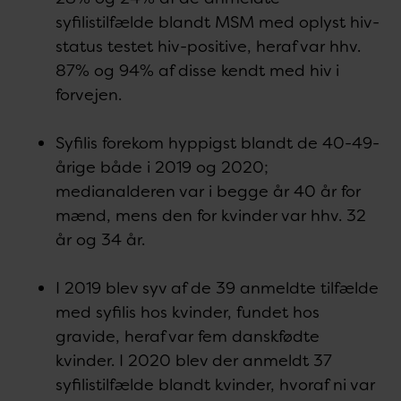
syfilistilfælde blandt MSM med oplyst hiv-
status testet hiv-positive, heraf var hhv.
87% og 94% af disse kendt med hiv i
forvejen.
Syfilis forekom hyppigst blandt de 40-49-
årige både i 2019 og 2020;
medianalderen var i begge år 40 år for
mænd, mens den for kvinder var hhv. 32
år og 34 år.
I 2019 blev syv af de 39 anmeldte tilfælde
med syfilis hos kvinder, fundet hos
gravide, heraf var fem danskfødte
kvinder. I 2020 blev der anmeldt 37
syfilistilfælde blandt kvinder, hvoraf ni var