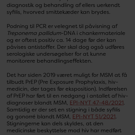
diagnostik og behandling af ellers uerkendt
syfilis, hvorved smittekæder kan brydes.
Podning til PCR er velegnet til påvisning af
Treponema pallidum
-DNA i chankermateriale
og er oftest positiv ca. 14 dage før der kan
påvises antistoffer. Der skal dog også udføres
serologiske undersøgelser for at kunne
monitorere behandlingseffekten.
Det har siden 2019 været muligt for MSM at få
tilbudt PrEP (Pre Exposure Prophylaxis, hiv-
medicin, der tages før eksposition). Indførelsen
af PrEP har ført til en nedgang i antallet af hiv-
diagnoser blandt MSM,
EPI-NYT 47-48/2021
.
Samtidig er der set en stigning i både syfilis
og gonorré blandt MSM,
EPI-NYT 51/2021
.
Stigningerne kan dels skyldes, at den
medicinske beskyttelse mod hiv har medført