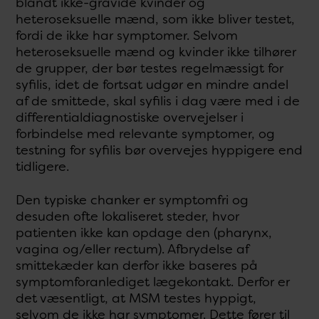
blandt ikke-gravide kvinder og
heteroseksuelle mænd, som ikke bliver testet,
fordi de ikke har symptomer. Selvom
heteroseksuelle mænd og kvinder ikke tilhører
de grupper, der bør testes regelmæssigt for
syfilis, idet de fortsat udgør en mindre andel
af de smittede, skal syfilis i dag være med i de
differentialdiagnostiske overvejelser i
forbindelse med relevante symptomer, og
testning for syfilis bør overvejes hyppigere end
tidligere.
Den typiske chanker er symptomfri og
desuden ofte lokaliseret steder, hvor
patienten ikke kan opdage den (pharynx,
vagina og/eller rectum). Afbrydelse af
smittekæder kan derfor ikke baseres på
symptomforanlediget lægekontakt. Derfor er
det væsentligt, at MSM testes hyppigt,
selvom de ikke har symptomer. Dette fører til