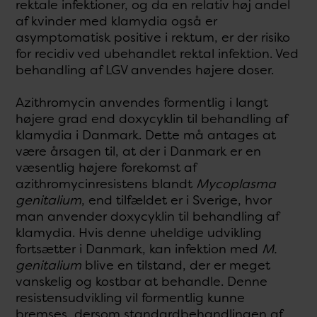
rektale infektioner, og da en relativ høj andel
af kvinder med klamydia også er
asymptomatisk positive i rektum, er der risiko
for recidiv ved ubehandlet rektal infektion. Ved
behandling af LGV anvendes højere doser.
Azithromycin anvendes formentlig i langt
højere grad end doxycyklin til behandling af
klamydia i Danmark. Dette må antages at
være årsagen til, at der i Danmark er en
væsentlig højere forekomst af
azithromycinresistens blandt
Mycoplasma
genitalium
, end tilfældet er i Sverige, hvor
man anvender doxycyklin til behandling af
klamydia. Hvis denne uheldige udvikling
fortsætter i Danmark, kan infektion med
M.
genitalium
blive en tilstand, der er meget
vanskelig og kostbar at behandle. Denne
resistensudvikling vil formentlig kunne
bremses, dersom standardbehandlingen af