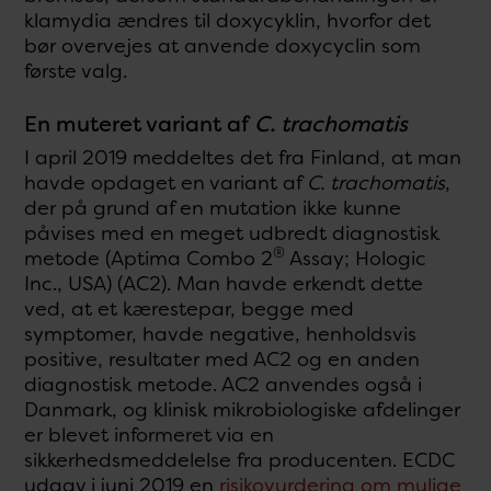
klamydia ændres til doxycyklin, hvorfor det
bør overvejes at anvende doxycyclin som
første valg.
En muteret variant af
C. trachomatis
I april 2019 meddeltes det fra Finland, at man
havde opdaget en variant af
C. trachomatis
,
der på grund af en mutation ikke kunne
påvises med en meget udbredt diagnostisk
®
metode (Aptima Combo 2
Assay; Hologic
Inc., USA) (AC2). Man havde erkendt dette
ved, at et kærestepar, begge med
symptomer, havde negative, henholdsvis
positive, resultater med AC2 og en anden
diagnostisk metode. AC2 anvendes også i
Danmark, og klinisk mikrobiologiske afdelinger
er blevet informeret via en
sikkerhedsmeddelelse fra producenten. ECDC
udgav i juni 2019 en
risikovurdering om mulige