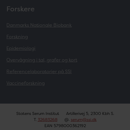
Forskere
Danmarks Nationale Biobank
Forskning
Epidemiologi
Overvågning i tal, grafer og kort
Referencelaboratorier på SSI
Vaccineforskning
Statens Serum Institut
Artillerivej 5, 2300 Kbh S.
T.
32683268
@.
serum@ssi.dk
EAN 5798000362192