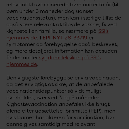
relevant til uvaccinerede børn under to år (til
børn under 6 måneder dog uanset
vaccinationsstatus), men kan i særlige tilfælde
også være relevant at tilbyde voksne, fx ved
kighoste i en familie, se nærmere på
SSI’s
hjemmeside
. I
EPI-NYT 28-33/19
er
symptomer og forebyggelse også beskrevet,
og mere detaljeret information kan desuden
findes under
sygdomsleksikon på SSI’s
hjemmeside
.
Den vigtigste forebyggelse er via vaccination,
og det er vigtigt at sikre, at de anbefalede
vaccinationstidspunkter så vidt muligt
overholdes, især ved 3 og 5 måneder.
Kighostevaccination anbefales ikke brugt
alene efter udsættelse for smitte (PEP), men
hvis barnet har alderen for vaccination, bør
denne gives samtidig med relevant