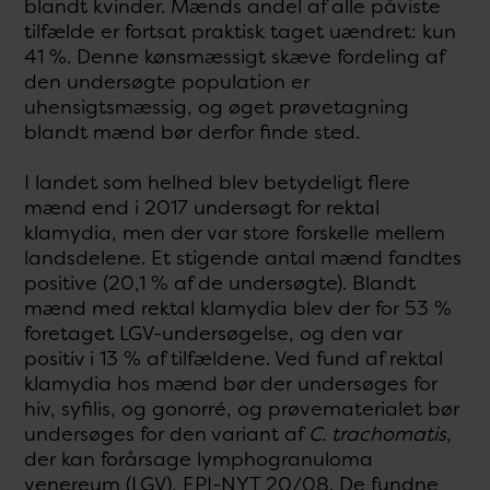
blandt kvinder. Mænds andel af alle påviste
tilfælde er fortsat praktisk taget uændret: kun
41 %. Denne kønsmæssigt skæve fordeling af
den undersøgte population er
uhensigtsmæssig, og øget prøvetagning
blandt mænd bør derfor finde sted.
I landet som helhed blev betydeligt flere
mænd end i 2017 undersøgt for rektal
klamydia, men der var store forskelle mellem
landsdelene. Et stigende antal mænd fandtes
positive (20,1 % af de undersøgte). Blandt
mænd med rektal klamydia blev der for 53 %
foretaget LGV-undersøgelse, og den var
positiv i 13 % af tilfældene. Ved fund af rektal
klamydia hos mænd bør der undersøges for
hiv, syfilis, og gonorré, og prøvematerialet bør
undersøges for den variant af
C. trachomatis
,
der kan forårsage lymphogranuloma
venereum (LGV), EPI-NYT 20/08. De fundne