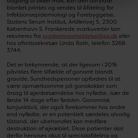
adgang til sikker mail, kan den udfyldte
blanket printes og sendes til Afdeling for
Infektionsepidemiologi og Forebyggelse,
Statens Serum Institut, Artillerivej 5, 2300
København S. Frankerede svarkuverter kan
rekvireres fra
sygdomsanmeldelse@ssi.dk
eller
hos afsnitssekretær Linda Roth, telefon 3268
3744.
Det er bekymrende, at der ligesom i 2016
påvistes flere tilfælde af gonorré blandt
gravide. Sundhedspersoner opfordres til at
være opmærksomme på gonokokker som
årsag til øjenbetændelse hos nyfødte, især de
første 14 dage efter fødslen. Gonorroisk
konjunktivit, der også forekommer hos andre
end nyfødte, er en potentielt særdeles alvorlig
tilstand, der ubehandlet kan medføre
destruktion af øjeæblet. Disse patienter skal
derfor henvises akut til specialafdeling og