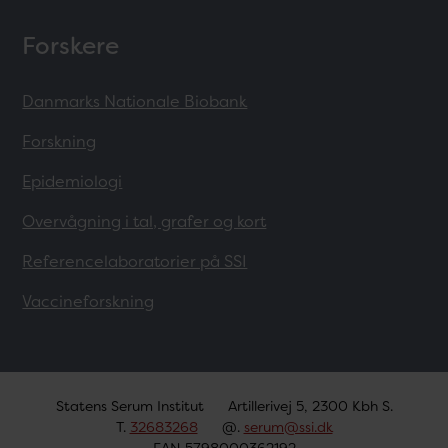
Forskere
Danmarks Nationale Biobank
Forskning
Epidemiologi
Overvågning i tal, grafer og kort
Referencelaboratorier på SSI
Vaccineforskning
Statens Serum Institut
Artillerivej 5, 2300 Kbh S.
T.
32683268
@.
serum@ssi.dk