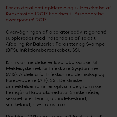
For en detaljeret epidemiologisk beskrivelse af
forekomsten i 2017 henvises til årsopgørelse
over gonorré 2017
.
Overvågningen af laboratoriepåvist gonorré
suppleredes med indsendelse af isolat til
Afdeling for Bakterier, Parasitter og Svampe
(BPS), Infektionsberedskabet, SSI.
Klinisk anmeldelse er lovpligtig og sker til
Meldesystemet for Infektiøse Sygdomme
(MIS), Afdeling for Infektionsepidemiologi og
Forebyggelse (AIF), SSI. De kliniske
anmeldelser rummer oplysninger, som ikke
fremgår af laboratoriedata: Smittemåde,
seksuel orientering, oprindelsesland,
smitteland, hiv-status m.m.
Der blev i 2017 registreret 3.426 tilfælde af