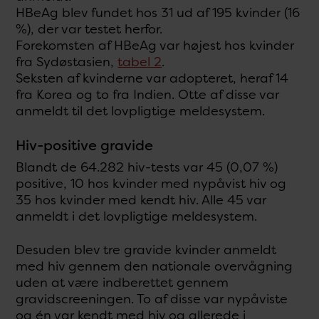
HBeAg blev fundet hos 31 ud af 195 kvinder (16
%), der var testet herfor.
Forekomsten af HBeAg var højest hos kvinder
fra Sydøstasien,
tabel 2
.
Seksten af kvinderne var adopteret, heraf 14
fra Korea og to fra Indien. Otte af disse var
anmeldt til det lovpligtige meldesystem.
Hiv-positive gravide
Blandt de 64.282 hiv-tests var 45 (0,07 %)
positive, 10 hos kvinder med nypåvist hiv og
35 hos kvinder med kendt hiv. Alle 45 var
anmeldt i det lovpligtige meldesystem.
Desuden blev tre gravide kvinder anmeldt
med hiv gennem den nationale overvågning
uden at være indberettet gennem
gravidscreeningen. To af disse var nypåviste
og én var kendt med hiv og allerede i