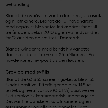
behandling.
Blandt de nypåviste var to danskere, en asiat
og ni afrikanere. Blandt de 10 indvandrere
med nypåvist hiv var tre indvandret for et til
tre år siden, seks i 2010 og en var indvandret
for 12 år siden og smittet i Danmark.
Blandt kvinderne med kendt hiv var otte
danskere, tre asiatere og 25 afrikanere. Én
havde været hiv-positiv siden fødslen.
Gravide med syfilis
Blandt de 63.835 screenings-tests blev 155
fundet positive. Efterfølgende blev 148 re-
testet og heraf var syv (0,01 %) positive i en
fuld serologisk konfirmatorisk undersøgelse.
Det var fire danskere, to afrikanere og én
østeuropæer og alle blev anmeldt i det