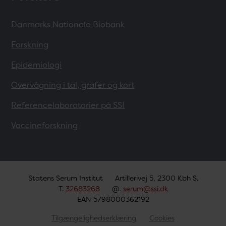
Danmarks Nationale Biobank
Forskning
Epidemiologi
Overvågning i tal, grafer og kort
Referencelaboratorier på SSI
Vaccineforskning
Statens Serum Institut
Artillerivej 5, 2300 Kbh S.
T.
32683268
@.
serum@ssi.dk
EAN 5798000362192
Tilgængelighedserklæring
Cookies