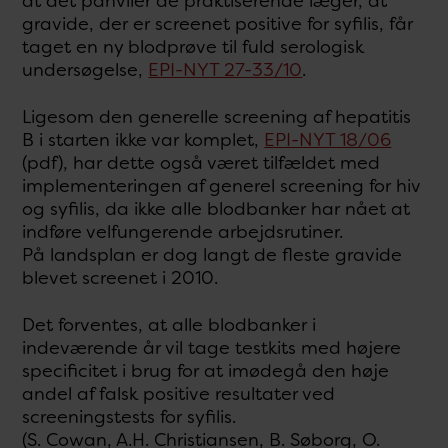
at det påhviler de praktiserende læger, at
gravide, der er screenet positive for syfilis, får
taget en ny blodprøve til fuld serologisk
undersøgelse,
EPI-NYT 27-33/10
.
Ligesom den generelle screening af hepatitis
B i starten ikke var komplet,
EPI-NYT 18/06
(pdf), har dette også været tilfældet med
implementeringen af generel screening for hiv
og syfilis, da ikke alle blodbanker har nået at
indføre velfungerende arbejdsrutiner.
På landsplan er dog langt de fleste gravide
blevet screenet i 2010.
Det forventes, at alle blodbanker i
indeværende år vil tage testkits med højere
specificitet i brug for at imødegå den høje
andel af falsk positive resultater ved
screeningstests for syfilis.
(S. Cowan, A.H. Christiansen, B. Søborg, O.