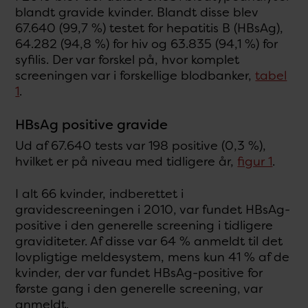
blandt gravide kvinder. Blandt disse blev
67.640 (99,7 %) testet for hepatitis B (HBsAg),
64.282 (94,8 %) for hiv og 63.835 (94,1 %) for
syfilis. Der var forskel på, hvor komplet
screeningen var i forskellige blodbanker,
tabel
1
.
HBsAg positive gravide
Ud af 67.640 tests var 198 positive (0,3 %),
hvilket er på niveau med tidligere år,
figur 1
.
I alt 66 kvinder, indberettet i
gravidescreeningen i 2010, var fundet HBsAg-
positive i den generelle screening i tidligere
graviditeter. Af disse var 64 % anmeldt til det
lovpligtige meldesystem, mens kun 41 % af de
kvinder, der var fundet HBsAg-positive for
første gang i den generelle screening, var
anmeldt.