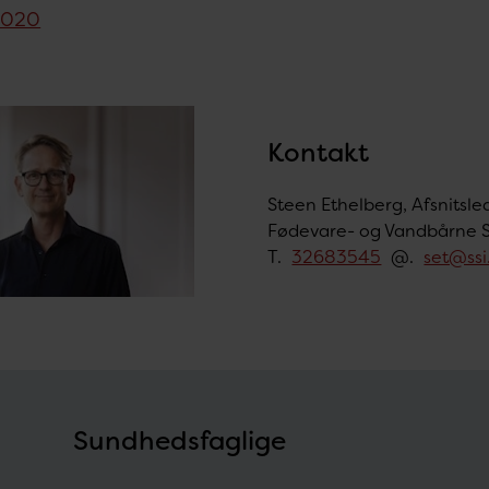
2020
Kontakt
Steen Ethelberg, Afsnitsle
Fødevare- og Vandbårne
T.
32683545
@.
set@ssi
Sundhedsfaglige