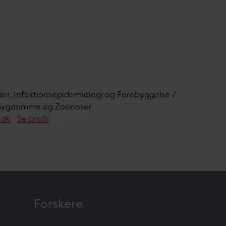
der, Infektionsepidemiologi og Forebyggelse /
 Sygdomme og Zoonoser
.dk
Se profil
Forskere