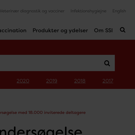
Veterinær diagnostik og vacciner
Infektionshygiejne
English
accination
Produkter og ydelser
Om SSI
2020
2019
2018
2017
ersøgelse med 18.000 inviterede deltagere
undersøgelse