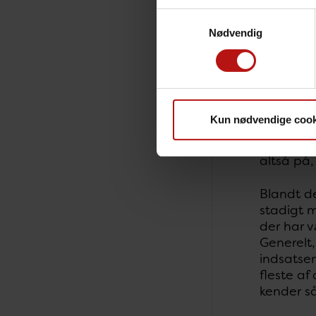
1,8% til 
Samtykkevalg
august h
Nødvendig
Epidemien
smittet i
i Region 
Kun nødvendige cook
Det var 
gjorde, k
altså på,
Blandt de
stadigt m
der har v
Generelt
indsatsen
fleste af
kender så