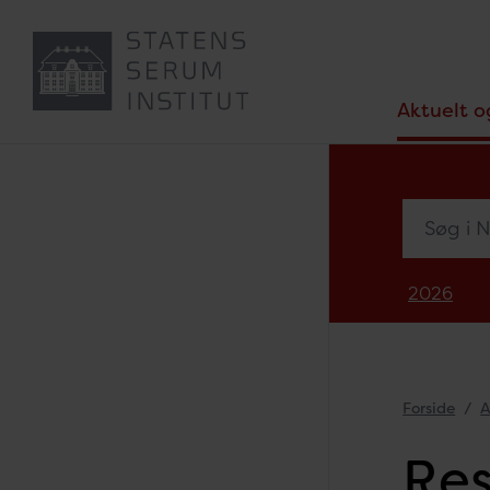
Aktuelt o
Søg i Nyh
2026
Forside
A
Res