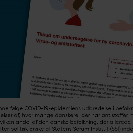
unne følge COVID-19-epidemiens udbredelse i befol
lser af, hvor mange danskere, der har antistoffer 
hvilken andel af den danske befolkning, der allered
fter politisk ønske af Statens Serum Institut (SSI) i