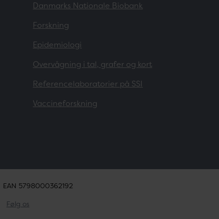
Danmarks Nationale Biobank
Forskning
Epidemiologi
Overvågning i tal, grafer og kort
Referencelaboratorier på SSI
Vaccineforskning
EAN 5798000362192
Følg os