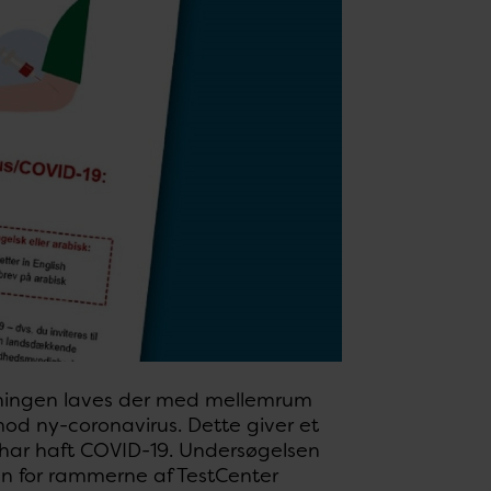
kningen laves der med mellemrum
mod ny-coronavirus. Dette giver et
e har haft COVID-19. Undersøgelsen
nden for rammerne af TestCenter