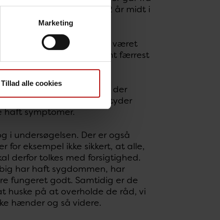
g 130.000 personer over 12 år midt i
Marketing
llem 20 og 29 år, der havde været
nd i resten af Danmark samt færrest
Tillad alle cookies
eskemaet. Men blandt dem, der
siden den 1. februar. Det tyder
de haft symptomer.
tog i undersøgelsen. Der er også
 for eksempel ikke sikkert, at alle,
kal derfor tolkes med forsigtighed.
løbig har haft sygdommen, har
ere fungeret godt. Samtidig er de
sat huske på at overholde de råd, vi
ske hænder og så videre.