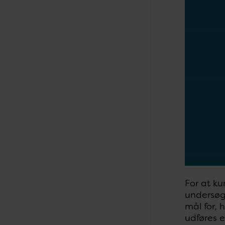
For at k
undersøge
mål for, 
udføres e