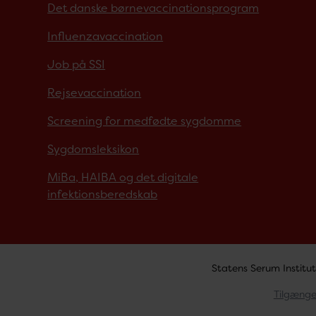
Det danske børnevaccinationsprogram
Influenzavaccination
Job på SSI
Rejsevaccination
Screening for medfødte sygdomme
Sygdomsleksikon
MiBa, HAIBA og det digitale
infektionsberedskab
Statens Serum Institut
Tilgænge