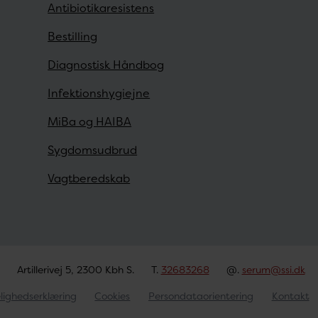
Antibiotikaresistens
Bestilling
Diagnostisk Håndbog
Infektionshygiejne
MiBa og HAIBA
Sygdomsudbrud
Vagtberedskab
Artillerivej 5, 2300 Kbh S.
T.
32683268
@.
serum@ssi.dk
lighedserklæring
Cookies
Persondataorientering
Kontakt