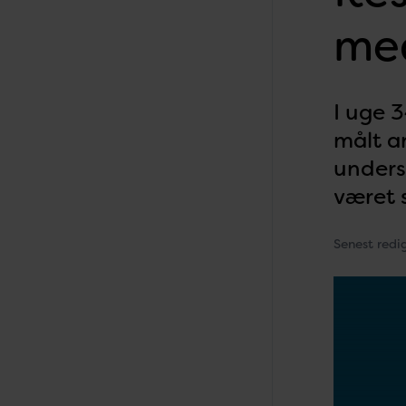
med
I uge 3
målt a
unders
været 
Senest redi