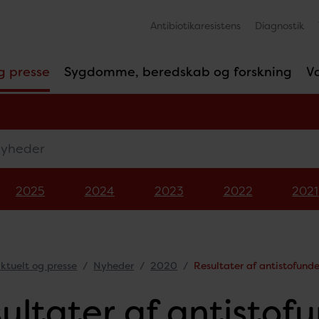
Antibiotikaresistens
Diagnostik
g presse
Sygdomme, beredskab og forskning
V
eder
2025
2024
2023
2022
2021
ktuelt og presse
Nyheder
2020
Resultater af antistofund
ultater af antistof