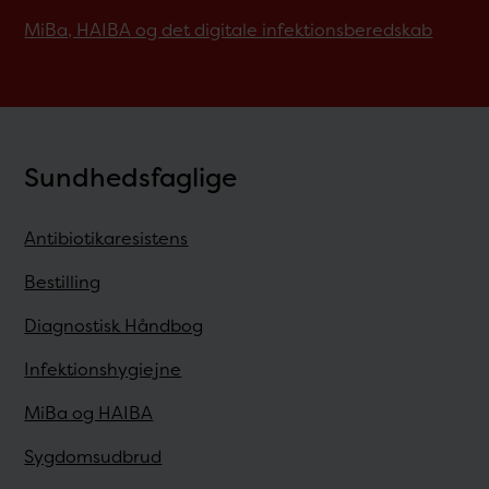
MiBa, HAIBA og det digitale infektionsberedskab
Sundhedsfaglige
Antibiotikaresistens
Bestilling
Diagnostisk Håndbog
Infektionshygiejne
MiBa og HAIBA
Sygdomsudbrud