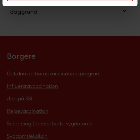
Baggrund
Borgere
Det danske børnevaccinationsprogram
Influenzavaccination
Job på SSI
Rejsevaccination
Screening for medfødte sygdomme
Sygdomsleksikon