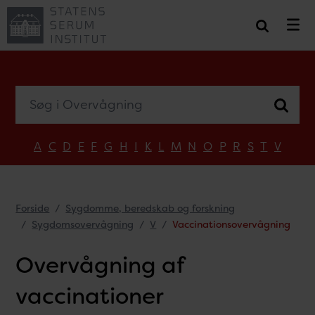
Søg i Overvågning
A
C
D
E
F
G
H
I
K
L
M
N
O
P
R
S
T
V
Forside
Sygdomme, beredskab og forskning
Sygdomsovervågning
V
Vaccinationsovervågning
Overvågning af
vaccinationer