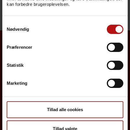
kan forbedre brugeroplevelsen.
vaccinationer foretages af
Lægemiddelstyrelsen
.
Samtykkevalg
Nødvendig
Præferencer
Se også...
Vaccineleksikon
Statistik
Marketing
Borgere
Tillad alle cookies
Det danske børnevaccinationsprogram
Tillad valgte