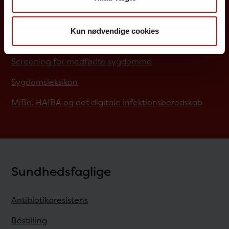
Influenzavaccination
Job på SSI
Kun nødvendige cookies
Rejsevaccination
Screening for medfødte sygdomme
Sygdomsleksikon
MiBa, HAIBA og det digitale infektionsberedskab
Sundhedsfaglige
Antibiotikaresistens
Bestilling