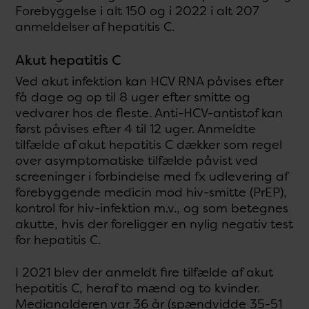
Forebyggelse i alt 150 og i 2022 i alt 207
anmeldelser af hepatitis C.
Akut hepatitis C
Ved akut infektion kan HCV RNA påvises efter
få dage og op til 8 uger efter smitte og
vedvarer hos de fleste. Anti-HCV-antistof kan
først påvises efter 4 til 12 uger. Anmeldte
tilfælde af akut hepatitis C dækker som regel
over asymptomatiske tilfælde påvist ved
screeninger i forbindelse med fx udlevering af
forebyggende medicin mod hiv-smitte (PrEP),
kontrol for hiv-infektion m.v., og som betegnes
akutte, hvis der foreligger en nylig negativ test
for hepatitis C.
I 2021 blev der anmeldt fire tilfælde af akut
hepatitis C, heraf to mænd og to kvinder.
Medianalderen var 36 år (spændvidde 35-51