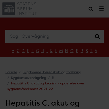
Søg i Overvågning
A
C
D
E
F
G
H
I
K
L
M
N
O
P
R
S
T
V
Forside
Sygdomme, beredskab og forskning
Sygdomsovervågning
H
Hepatitis C, akut og kronisk - opgørelse over
sygdomsforekomst 2021-22
Hepatitis C, akut og