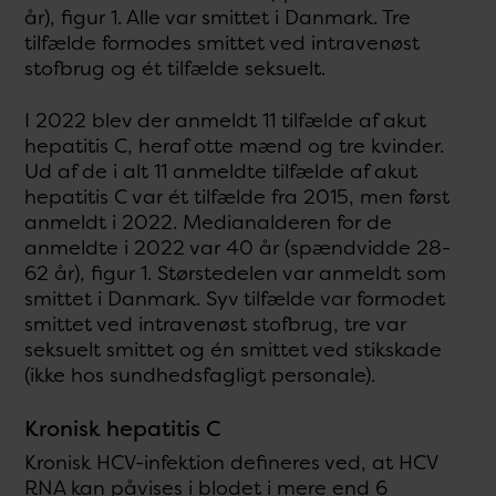
år), figur 1. Alle var smittet i Danmark. Tre
tilfælde formodes smittet ved intravenøst
stofbrug og ét tilfælde seksuelt.
I 2022 blev der anmeldt 11 tilfælde af akut
hepatitis C, heraf otte mænd og tre kvinder.
Ud af de i alt 11 anmeldte tilfælde af akut
hepatitis C var ét tilfælde fra 2015, men først
anmeldt i 2022. Medianalderen for de
anmeldte i 2022 var 40 år (spændvidde 28-
62 år), figur 1. Størstedelen var anmeldt som
smittet i Danmark. Syv tilfælde var formodet
smittet ved intravenøst stofbrug, tre var
seksuelt smittet og én smittet ved stikskade
(ikke hos sundhedsfagligt personale).
Kronisk hepatitis C
Kronisk HCV-infektion defineres ved, at HCV
RNA kan påvises i blodet i mere end 6