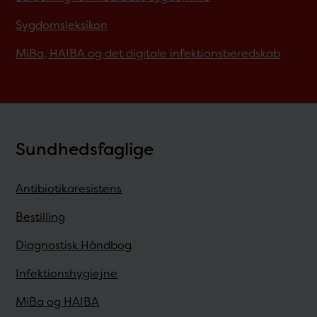
Sygdomsleksikon
MiBa, HAIBA og det digitale infektionsberedskab
Sundhedsfaglige
Antibiotikaresistens
Bestilling
Diagnostisk Håndbog
Infektionshygiejne
MiBa og HAIBA