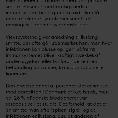
eller let feber i forbindelse med den primære
smitte. Personer med kraftigt nedsat
immunsystem fx på grund af aids, kan få
mere markante symptomer som fx et
meningitis-lignende sygdomsbillede.
Vævscysterne giver anledning til livslang
smitte, der ofte går ubemærket hen, men hvor
infektionen kan blusse op igen, såfremt
immunsystemet bliver kraftigt svækket af
anden sygdom eller fx i forbindelse med
behandling for cancer, transplantation eller
lignende.
Den præcise andel af personer, der er smittet
med parasitten i Danmark er ikke kendt, men
ca. 26 % af danske bloddonerer var
seropositive i et studie. Det forhold, at det er
en smitte man ofte "spiser" sig til, og at
infektionen er livslang, gør, at andelen af