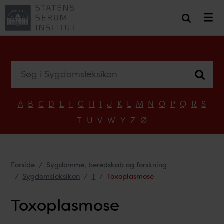
Søg i Sygdomsleksikon
A
B
C
D
E
F
G
H
I
J
K
L
M
N
O
P
Q
R
S
T
U
V
W
Y
Z
Ø
Forside
Sygdomme, beredskab og forskning
Sygdomsleksikon
T
Toxoplasmose
Toxoplasmose