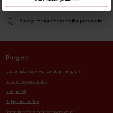
Behandling
Særligt for sundhedsfagligt personale
Borgere
Det danske børnevaccinationsprogram
Influenzavaccination
Job på SSI
Rejsevaccination
Screening for medfødte sygdomme