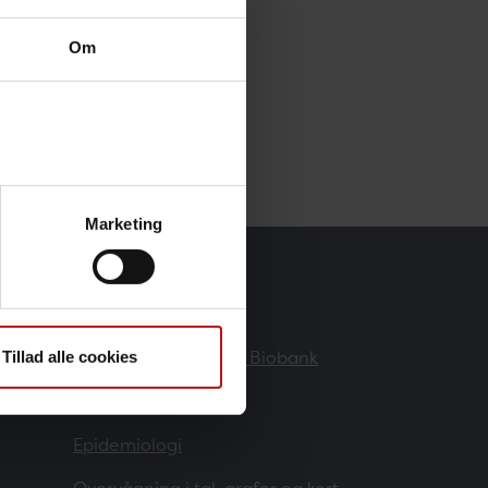
Om
Marketing
Forskere
Danmarks Nationale Biobank
Tillad alle cookies
Forskning
Epidemiologi