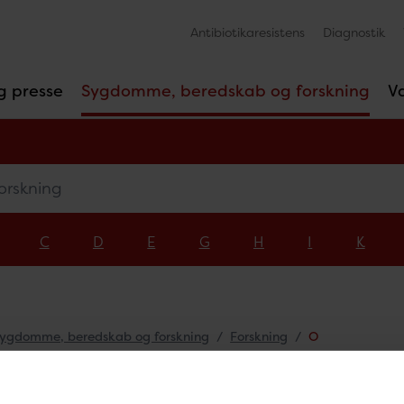
Antibiotikaresistens
Diagnostik
g presse
Sygdomme, beredskab og forskning
V
kning
C
D
E
G
H
I
K
ygdomme, beredskab og forskning
Forskning
O
skning - O