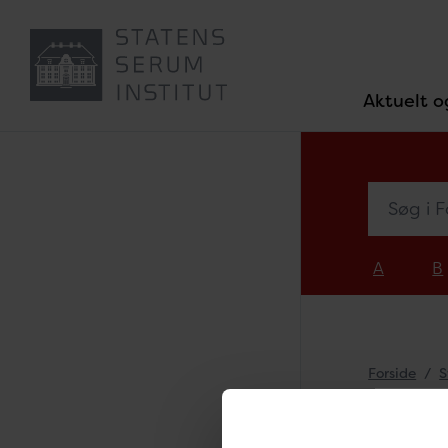
Aktuelt o
Søg i Fors
A
B
Forside
S
For