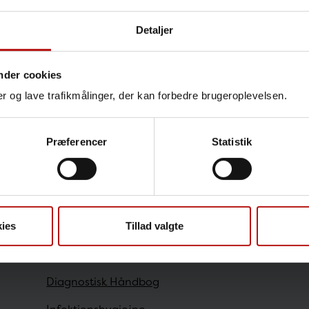
Detaljer
nder cookies
h-forskning
nger og lave trafikmålinger, der kan forbedre brugeroplevelsen.
Præferencer
Statistik
Sundhedsfaglige
Antibiotikaresistens
ies
Tillad valgte
Bestilling
Diagnostisk Håndbog