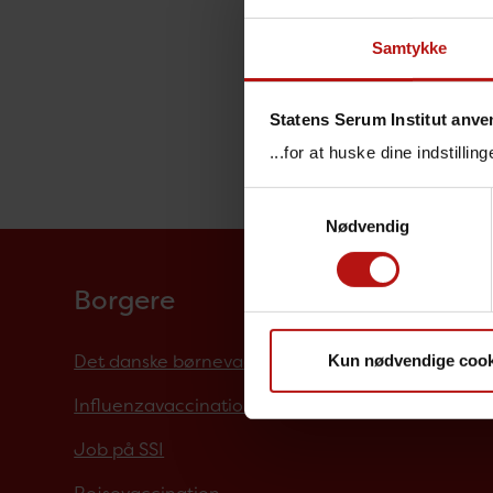
Samtykke
O
Statens Serum Institut anve
One Healt
...for at huske dine indstilli
Samtykkevalg
Nødvendig
Borgere
Det danske børnevaccinationsprogram
Kun nødvendige cook
Influenzavaccination
Job på SSI