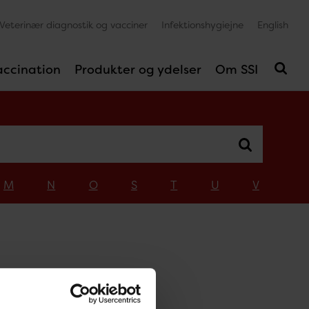
Veterinær diagnostik og vacciner
Infektionshygiejne
English
accination
Produkter og ydelser
Om SSI
M
N
O
S
T
U
V