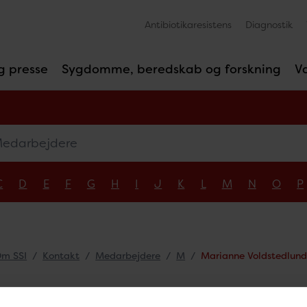
Antibiotikaresistens
Diagnostik
g presse
Sygdomme, beredskab og forskning
V
arbejdere
C
D
E
F
G
H
I
J
K
L
M
N
O
P
m SSI
Kontakt
Medarbejdere
M
Marianne Voldstedlun
ianne Voldstedlun