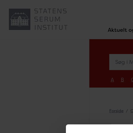
Aktuelt o
Søg i Med
A
B
Forside
O
Mar