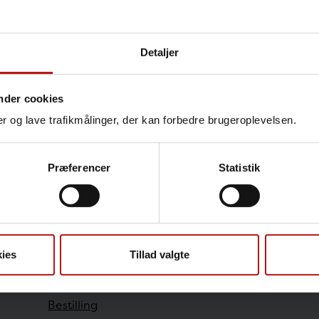
Detaljer
Kontakt
Marianne Voldstedlund, Af
nder cookies
T.
32683356
@.
mav@ss
nger og lave trafikmålinger, der kan forbedre brugeroplevelsen.
Præferencer
Statistik
Sundhedsfaglige
ies
Tillad valgte
Antibiotikaresistens
Bestilling