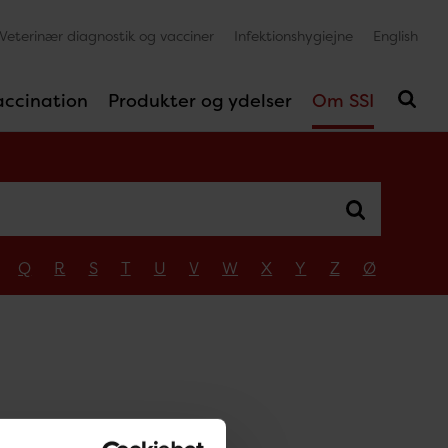
Veterinær diagnostik og vacciner
Infektionshygiejne
English
accination
Produkter og ydelser
Om SSI
Q
R
S
T
U
V
W
X
Y
Z
Ø
d
d