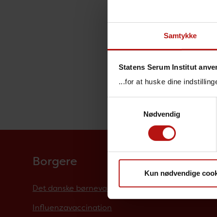
Samtykke
Statens Serum Institut anve
...for at huske dine indstilli
Samtykkevalg
Nødvendig
Borgere
Kun nødvendige cook
Det danske børnevaccinationsprogram
Influenzavaccination