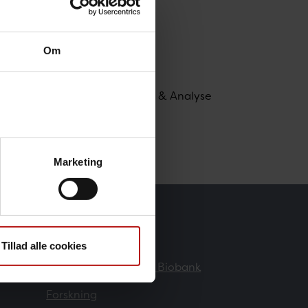
Om
delingschef, Data Integration & Analyse
i.dk
Marketing
Forskere
Tillad alle cookies
Danmarks Nationale Biobank
Forskning