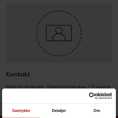
Kontakt
Allan Ulv Andersen , Digital Infrastruktur / IT-service
@.
alua@ssi.dk
Samtykke
Detaljer
Om