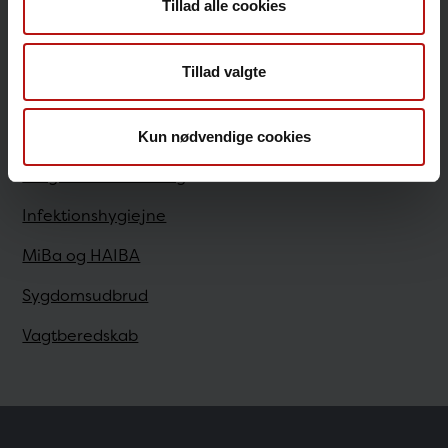
Tillad alle cookies
Sundhedsfaglige
Tillad valgte
Antibiotikaresistens
Bestilling
Kun nødvendige cookies
Diagnostisk Håndbog
Infektionshygiejne
MiBa og HAIBA
Sygdomsudbrud
Vagtberedskab