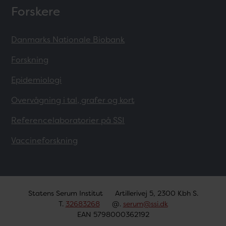
Forskere
Danmarks Nationale Biobank
Forskning
Epidemiologi
Overvågning i tal, grafer og kort
Referencelaboratorier på SSI
Vaccineforskning
Statens Serum Institut
Artillerivej 5, 2300 Kbh S.
T.
32683268
@.
serum@ssi.dk
EAN 5798000362192