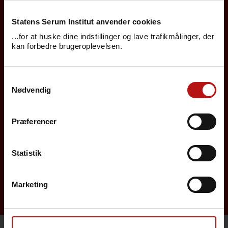
Statens Serum Institut anvender cookies
Borgere
...for at huske dine indstillinger og lave trafikmålinger, der
kan forbedre brugeroplevelsen.
Det danske børnevaccinationsprogram
Influenzavaccination
Samtykkevalg
Nødvendig
Job på SSI
Rejsevaccination
Præferencer
Screening for medfødte sygdomme
Statistik
Sygdomsleksikon
MiBa, HAIBA og det digitale infektionsberedskab
Marketing