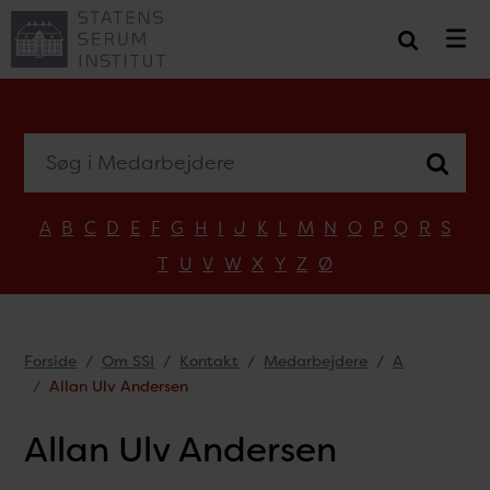
Søg i Medarbejdere
A
B
C
D
E
F
G
H
I
J
K
L
M
N
O
P
Q
R
S
T
U
V
W
X
Y
Z
Ø
Forside
Om SSI
Kontakt
Medarbejdere
A
Allan Ulv Andersen
Allan Ulv Andersen