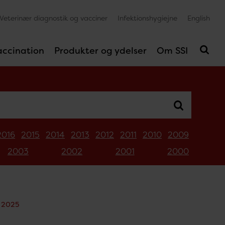
Veterinær diagnostik og vacciner
Infektionshygiejne
English
accination
Produkter og ydelser
Om SSI
2016
2015
2014
2013
2012
2011
2010
2009
2003
2002
2001
2000
- 2025