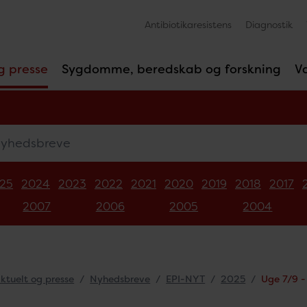
Antibiotikaresistens
Diagnostik
g presse
Sygdomme, beredskab og forskning
V
edsbreve
25
2024
2023
2022
2021
2020
2019
2018
2017
2007
2006
2005
2004
ktuelt og presse
Nyhedsbreve
EPI-NYT
2025
Uge 7/9 