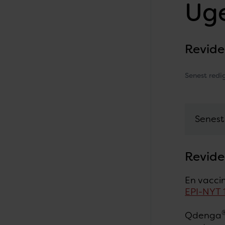
Uge
Revide
Senest redi
Senest 
Revide
En vacci
EPI-NYT 
Qdenga