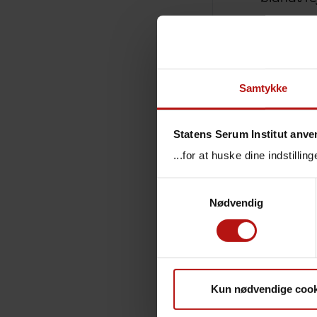
Blandt va
beskyttel
derimod 
imod DE
Samtykke
Jævnfør p
vaccinen
Statens Serum Institut anve
ikke tidl
...for at huske dine indstilli
personer,
anden uge
Samtykkevalg
vaccinen 
Nødvendig
utilpashe
mindre h
Som det 
beskytte
Kun nødvendige cook
denguefeb
typer. D