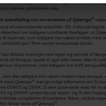
r WHO, at tidligere usmittede rejsende, som overv
s om denne potentielle risiko.
®
et anbefaling om anvendelse af Qdenga
-vac
und af ovenstående anbefaler SSI, indtil yderlige
 sikkerhed hos tidligere usmittede foreligger, at Qd
til rejsende, som tidligere har været smittet med d
 anbefalinger i flere andre europæiske lande.
®
kan fortsat overvejes ved rejser og ophold af læn
omst af dengue, typisk 4 uger eller mere, eller fx v
l kun til personer, som tidligere har haft denguefeb
 som ikke tidligere har været smittet med dengue, 
®
ret med Qdenga
, bør grundigt informeres om 1) v
ne DENV3 og DEN4, 2) den potentielle risiko for et 
3 og DENV4 undervejs på rejsen, og 3) den hyppige 
 kliniske symptomer (hovedpine, feber, nedsat appet
®
fter første dosis af Qdenga
.