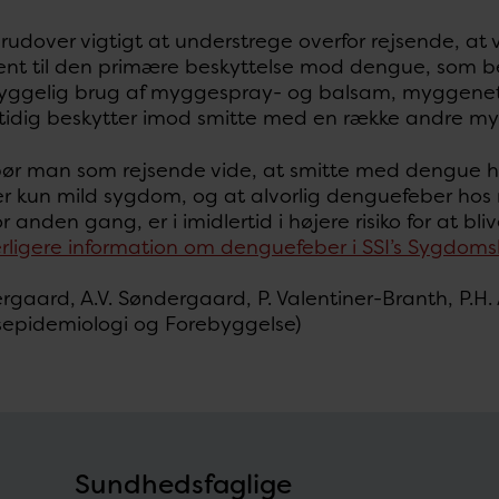
erudover vigtigt at understrege overfor rejsende, 
nt til den primære beskyttelse mod dengue, som be
ggelig brug af myggespray- og balsam, myggene
idig beskytter imod smitte med en række andre myg
bør man som rejsende vide, at smitte med dengue ho
er kun mild sygdom, og at alvorlig denguefeber hos 
or anden gang, er i imidlertid i højere risiko for at b
rligere information om denguefeber i SSI’s Sygdoms
tergaard, A.V. Søndergaard, P. Valentiner-Branth, P.H.
nsepidemiologi og Forebyggelse)
Sundhedsfaglige