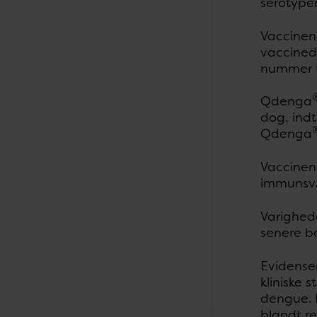
serotype
Vaccinen 
vaccined
nummer to
Qdenga
dog, indt
Qdenga
Vaccinen 
immunsv
Varighede
senere bo
Evidense
kliniske 
dengue. 
blandt r