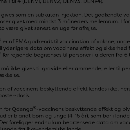
rne 1 til 4 (DENV1, DENV2, DENV3, DENV4).
gives som en subkutan injektion. Det godkendte vac
oser givet med mindst 3 måneders mellemrum. I forb
 være givet senest en uge før afrejse.
®
er af EMA godkendt til vaccination af voksne, ung
il yderligere data om vaccinens effekt og sikkerhed 
®
for rejsende begrænses til personer i alderen fra 6 t
må ikke gives til gravide eller ammende, eller til p
ækkelse.
n af vaccinens beskyttende effekt kendes ikke, her
oster-dosis.
®
n for Qdenga
-vaccinens beskyttende effekt og bi
studier blandt børn og unge (4-16 år), som bor i la
Der foreligger endnu kun begrænsede data om vacc
ejsende fra ikke-endemiske lande.