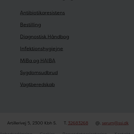
Antibiotikaresistens
Bestilling
Diagnostisk Håndbog
Infektionshygiejne
MiBa og HAIBA
Sygdomsudbrud
Vagtberedskab
Artillerivej 5, 2300 Kbh S.
T.
32683268
@.
serum@ssi.dk