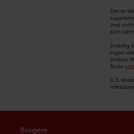
Det er d
suppleme
ved omhy
som samt
Endelig 
ingen ell
smittes f
finde
yde
(L.S. Ves
Infektio
Borgere