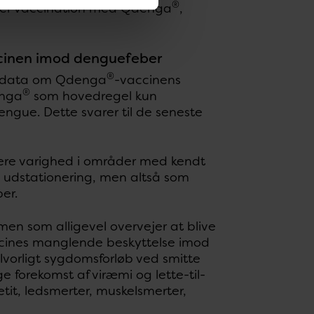
®
ejer vaccination med Qdenga
,
cinen imod denguefeber
®
re data om Qdenga
-vaccinens
®
enga
som hovedregel kun
engue. Dette svarer til de seneste
gere varighed i områder med kendt
ed udstationering, men altså som
er.
men som alligevel overvejer at blive
accines manglende beskyttelse imod
alvorligt sygdomsforløb ved smitte
forekomst af viræmi og lette-til-
it, ledsmerter, muskelsmerter,