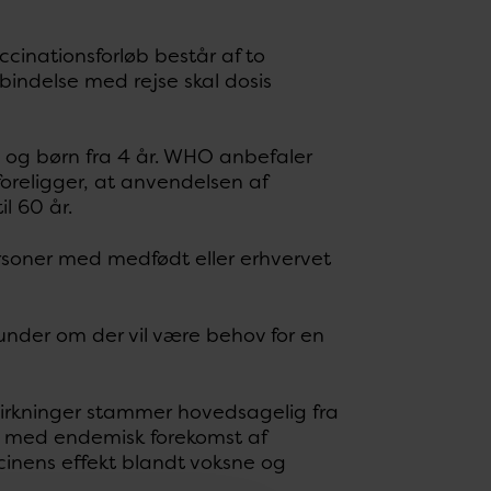
cinationsforløb består af to
indelse med rejse skal dosis
e og børn fra 4 år. WHO anbefaler
foreligger, at anvendelsen af
il 60 år.
ersoner med medfødt eller erhvervet
under om der vil være behov for en
virkninger stammer hovedsagelig fra
nde med endemisk forekomst af
inens effekt blandt voksne og