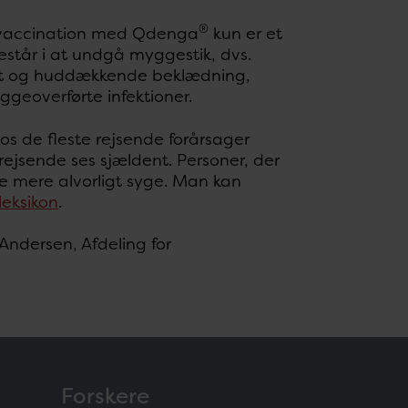
®
at vaccination med Qdenga
kun er et
står i at undgå myggestik, dvs.
t og huddækkende beklædning,
geoverførte infektioner.
s de fleste rejsende forårsager
rejsende ses sjældent. Personer, der
live mere alvorligt syge. Man kan
leksikon
.
 Andersen, Afdeling for
Forskere