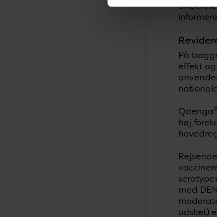
anbefale
informere
Revider
På baggr
effekt og
anvendes 
nationale
Qdenga
høj forek
hovedrege
Rejsende,
vaccine
serotyper
med DENV
moderate
udslæt) e