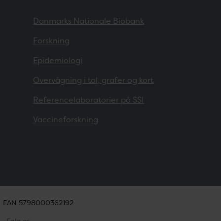
Danmarks Nationale Biobank
Forskning
Epidemiologi
Overvågning i tal, grafer og kort
Referencelaboratorier på SSI
Vaccineforskning
EAN 5798000362192