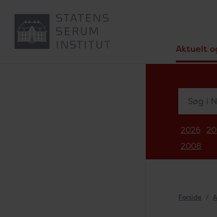
Aktuelt o
Søg i Nyh
2026
20
2008
Forside
A