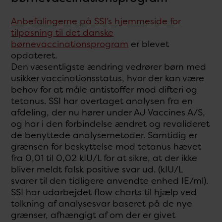
Anbefalingerne på SSI’s hjemmeside for
tilpasning til det danske
børnevaccinationsprogram
er blevet
opdateret.
Den væsentligste ændring vedrører børn med
usikker vaccinationsstatus, hvor der kan være
behov for at måle antistoffer mod difteri og
tetanus. SSI har overtaget analysen fra en
afdeling, der nu hører under AJ Vaccines A/S,
og har i den forbindelse ændret og revalideret
de benyttede analysemetoder. Samtidig er
grænsen for beskyttelse mod tetanus hævet
fra 0,01 til 0,02 kIU/L for at sikre, at der ikke
bliver meldt falsk positive svar ud. (kIU/L
svarer til den tidligere anvendte enhed IE/ml).
SSI har udarbejdet flow charts til hjælp ved
tolkning af analysesvar baseret på de nye
grænser, afhængigt af om der er givet