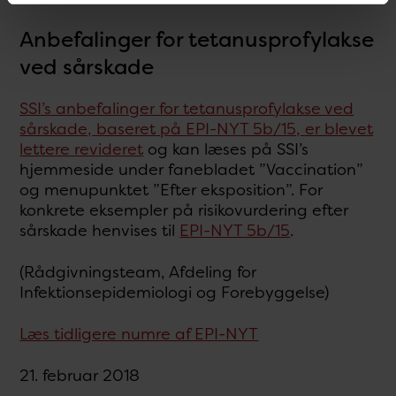
Anbefalinger for tetanusprofylakse
ved sårskade
SSI’s anbefalinger for tetanusprofylakse ved
sårskade, baseret på EPI-NYT 5b/15, er blevet
lettere revideret
og kan læses på SSI’s
hjemmeside under fanebladet ”Vaccination”
og menupunktet ”Efter eksposition”. For
konkrete eksempler på risikovurdering efter
sårskade henvises til
EPI-NYT 5b/15
.
(Rådgivningsteam, Afdeling for
Infektionsepidemiologi og Forebyggelse)
Læs tidligere numre af EPI-NYT
21. februar 2018