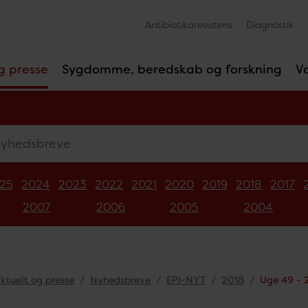
Antibiotikaresistens
Diagnostik
g presse
Sygdomme, beredskab og forskning
V
edsbreve
25
2024
2023
2022
2021
2020
2019
2018
2017
2007
2006
2005
2004
ktuelt og presse
Nyhedsbreve
EPI-NYT
2018
Uge 49 - 