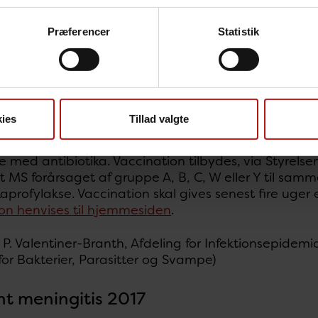
Præferencer
Statistik
msten er på et stabilt lavt niveau. Der er dog set en
 W og Y, men foreløbige tal fra overvågningen tyder
 ske et fald sammenlignet med 2017.
ies
Tillad valgte
se til kontaktpersoner
lignende kontakter til patienter med mistænkt eller 
e med antibiotika. Vaccination tilbydes, via Styrelsen
et MS forårsaget af gruppe A, B, C, W eller Y til sam
kaprofylakse. Vaccination skal gives senest fire uger 
ion henvises til hjemmesiden
.
s, P. Valentiner-Branth, Afdeling for Infektionsepide
for Bakterier, Parasitter og Svampe)
nt meningitis 2017