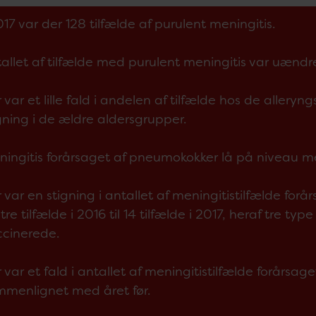
017 var der 128 tilfælde af purulent meningitis.
allet af tilfælde med purulent meningitis var uænd
 var et lille fald i andelen af tilfælde hos de alleryngs
gning i de ældre aldersgrupper.
ingitis forårsaget af pneumokokker lå på niveau me
 var en stigning i antallet af meningitistilfælde forå
 tre tilfælde i 2016 til 14 tilfælde i 2017, heraf tre typ
ccinerede.
 var et fald i antallet af meningitistilfælde forårsag
menlignet med året før.