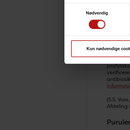
tilfælde.
Samtykkevalg
Nødvendig
MS foreko
grupperne
2018, vil
Kun nødvendige cook
Profylak
Husstands
profylaks
verificer
antibioti
informat
(S.S. Vos
Afdeling 
Purule