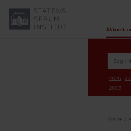
Aktuelt o
Søg i Nyh
2026
20
2008
Forside
A