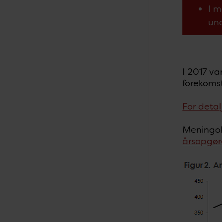
I m
und
I 2017 va
forekomst
For detal
Meningoko
årsopgør