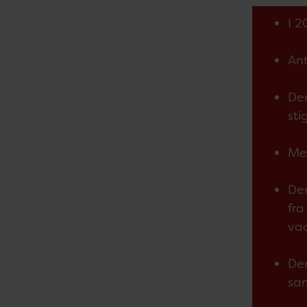
I 2
Ant
Der
sti
Men
Der
fra
va
Der
sam