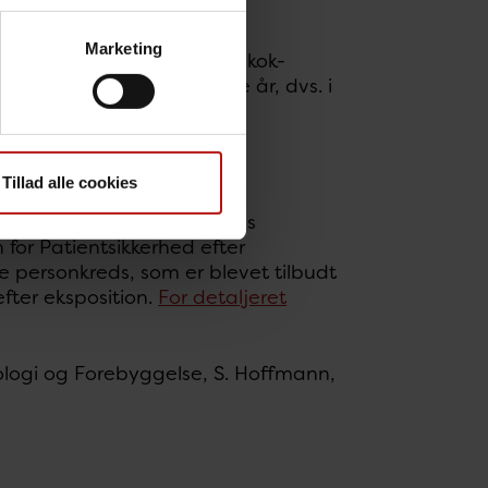
Marketing
 relativ stigning i meningokok-
 på at der i indeværende år, dvs. i
Tillad alle cookies
verificeret MS skal tilbydes
 for Patientsikkerhed efter
me personkreds, som er blevet tilbudt
efter eksposition.
For detaljeret
miologi og Forebyggelse, S. Hoffmann,