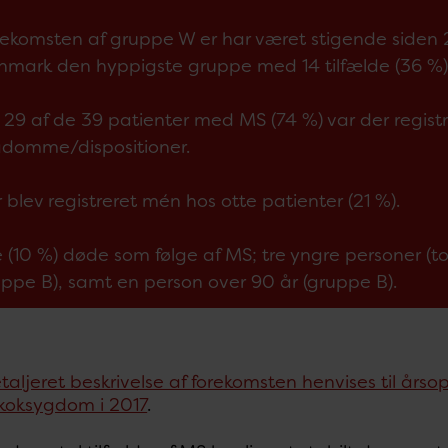
ekomsten af gruppe W er har været stigende siden 20
mark den hyppigste gruppe med 14 tilfælde (36 %)
 29 af de 39 patienter med MS (74 %) var der registr
gdomme/dispositioner.
 blev registreret mén hos otte patienter (21 %).
e (10 %) døde som følge af MS; tre yngre personer
ppe B), samt en person over 90 år (gruppe B).
taljeret beskrivelse af forekomsten henvises til årso
oksygdom i 2017
.