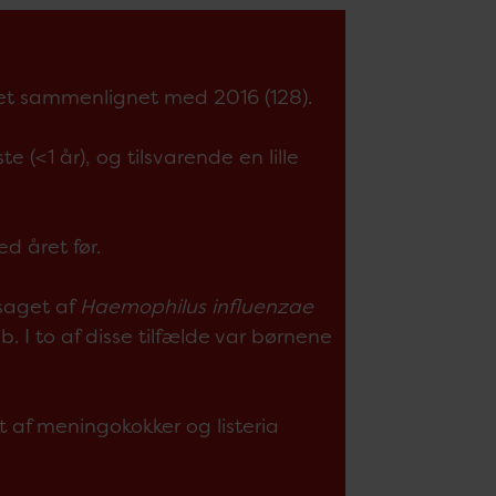
ret sammenlignet med 2016 (128).
te (<1 år), og tilsvarende en lille
d året før.
rsaget af
Haemophilus influenzae
e b. I to af disse tilfælde var børnene
et af meningokokker og listeria