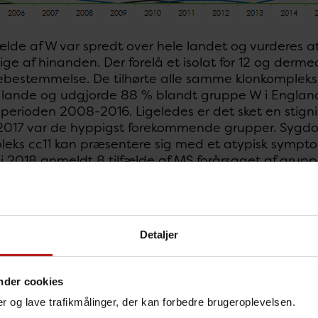
fælde af W var spredt over hele landet og vurderes a
e af hinanden. Der forelå et isolat for 12 og derme
bestemmelse. De tilhørte alle samme klonkompleks (
ere lande og udgjorde 88 % blandt gruppe W i Englan
 perioden 2008-2016. Ligeledes er det sket en stign
 2017 var de hyppigst forekommende grupper. Sygd
leks cc11 kan præsentere sig med et atypisk sympt
 i 2018 anmeldt 8 tilfælde af MS forårsaget af grupp
e i 2018 sammenlignet med 2017.
te tilfælde forårsaget af gruppe Y i 2017 hvilket er en 
æret mellem 2 og 6 årlige tilfælde. For alle otte for
Detaljer
estemmelse. Ét isolat tilhørte cc92, ét cc167, og se
årsaget af gruppe Y cc23 i især Sverige men også i 
 hyppigste årsag til MS i perioden 2011-16 og er hy
nder cookies
deling er også set i denne opgørelse hvor 7 ud af 8 
nger og lave trafikmålinger, der kan forbedre brugeroplevelsen.
tyder det på at forekomsten vil falde i 2018, idet d