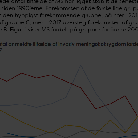
de antal tilfælde af MS har ligget stabilt de seneste
 siden 1990’erne. Forekomsten af de forskellige gru
t den hyppigst forekommende gruppe, på nær i 2011 o
 af gruppe C; men i 2017 oversteg forekomsten af gr
 B. Figur 1 viser MS fordelt på grupper for årene 20