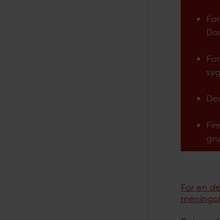
For
Dan
For
sy
Der
Fir
gru
For en de
meningok