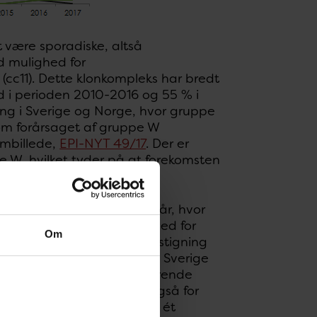
t være sporadiske, altså
d mulighed for
cc11). Dette klonkompleks har bredt
d i perioden 2010-2016 og 55 % i
ing i Sverige og Norge, hvor gruppe
om forårsaget af gruppe W
ombillede,
EPI-NYT 49/17
. Der er
e W, hvilket tyder på at forekomsten
lille stigning fra tidligere år, hvor
elå isolat og dermed mulighed for
Om
ks cc23. Der har været en stigning
Norge. Gruppe Y cc23 har i Sverige
ppigst hos ældre. En tilsvarende
patienter var over 55 år. Også for
er foreløbig kun er anmeldt ét