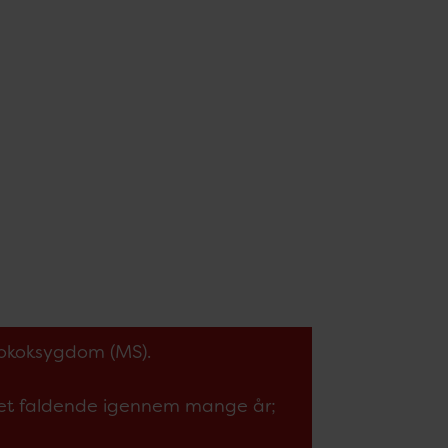
ngokoksygdom (MS).
ret faldende igennem mange år;