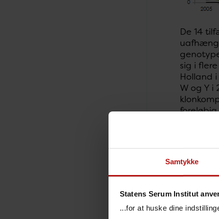
De 14 til
uafhængig
genotype
sig i fl
Holland i
W og Y i
klonkomp
foreløbig
vil fald
Der var ot
der har v
Samtykke
genotypeb
af MS for
været den
Statens Serum Institut anve
aldersfor
...for at huske dine indstilli
gruppe Y 