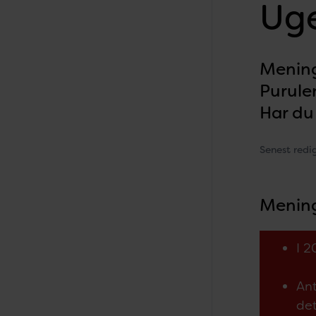
Uge
Menin
Purule
Har du
Senest redi
Menin
I 2
An
det