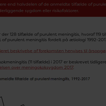
ere end halvdelen af de anmeldte tilfælde af purul
erliggende sygdom eller risikofaktorer.
r der 128 tilfælde af purulent meningitis, hvoraf 119 t
 af purulent meningitis fordelt på ætiologi 1992-201
jeret beskrivelse af forekomsten henvises til årsopgø
kmeningitis (11 tilfælde) i 2017 er beskrevet tidliger
elsen over meningokoksygdom 2017
.