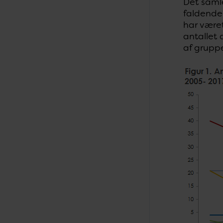
Det samle
faldende
har være
antallet
af gruppe