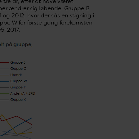
 tre år, efter at have været
pper ændrer sig løbende. Gruppe B
g 2012, hvor der sås en stigning i
uppe W for første gang forekomsten
05-2017.