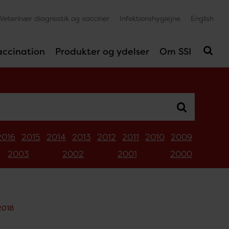
Veterinær diagnostik og vacciner
Infektionshygiejne
English
accination
Produkter og ydelser
Om SSI
2016
2015
2014
2013
2012
2011
2010
2009
2003
2002
2001
2000
2018