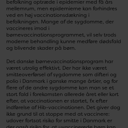
befolkning optræde i epidemier med få års
mellemrum, men epidemierne kan forhindres
ved en høj vaccinationsdækning i
befolkningen. Mange af de sygdomme, der
vaccineres imod i
børnevaccinationsprogrammet, vil selv trods
moderne behandling kunne medføre dødsfald
og blivende skader på børn.
Det danske børnevaccinationsprogram har
været utrolig effektivt. Der har ikke været
smitteoverførsel af sygdomme som difteri og
polio i Danmark i ganske mange årtier, og for
flere af de andre sygdomme kan man se et
stort fald i forekomsten allerede året eller kort
efter, at vaccinationen er startet, fx efter
indførelse af Hib-vaccinationen. Det giver dog
ikke grund til at stoppe med at vaccinere:
udover fortsat risiko for smitte i Danmark er
der også risiko for, at uvaccinerede børn kan