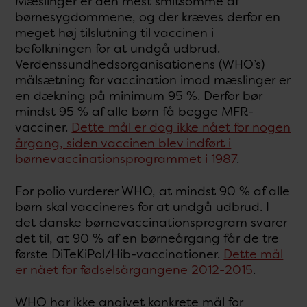
Mæslinger er den mest smitsomme af
børnesygdommene, og der kræves derfor en
meget høj tilslutning til vaccinen i
befolkningen for at undgå udbrud.
Verdenssundhedsorganisationens (WHO’s)
målsætning for vaccination imod mæslinger er
en dækning på minimum 95 %. Derfor bør
mindst 95 % af alle børn få begge MFR-
vacciner.
Dette mål er dog ikke nået for nogen
årgang, siden vaccinen blev indført i
børnevaccinationsprogrammet i 1987
.
For polio vurderer WHO, at mindst 90 % af alle
børn skal vaccineres for at undgå udbrud. I
det danske børnevaccinationsprogram svarer
det til, at 90 % af en børneårgang får de tre
første DiTeKiPol/Hib-vaccinationer.
Dette mål
er nået for fødselsårgangene 2012-2015
.
WHO har ikke angivet konkrete mål for