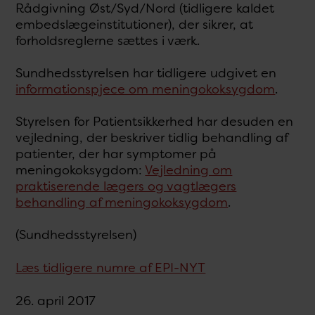
Rådgivning Øst/Syd/Nord (tidligere kaldet
embedslægeinstitutioner), der sikrer, at
forholdsreglerne sættes i værk.
Sundhedsstyrelsen har tidligere udgivet en
informationspjece om meningokoksygdom
.
Styrelsen for Patientsikkerhed har desuden en
vejledning, der beskriver tidlig behandling af
patienter, der har symptomer på
meningokoksygdom:
Vejledning om
praktiserende lægers og vagtlægers
behandling af meningokoksygdom
.
(Sundhedsstyrelsen)
Læs tidligere numre af EPI-NYT
26. april 2017