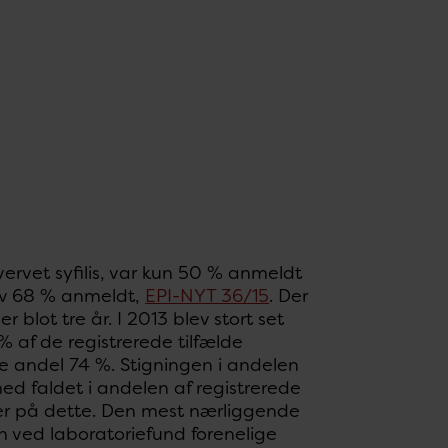
vervet syfilis, var kun 50 % anmeldt
lev 68 % anmeldt,
EPI-NYT 36/15
. Der
 blot tre år. I 2013 blev stort set
 % af de registrerede tilfælde
ne andel 74 %. Stigningen i andelen
ed faldet i andelen af registrerede
nger på dette. Den mest nærliggende
en ved laboratoriefund forenelige