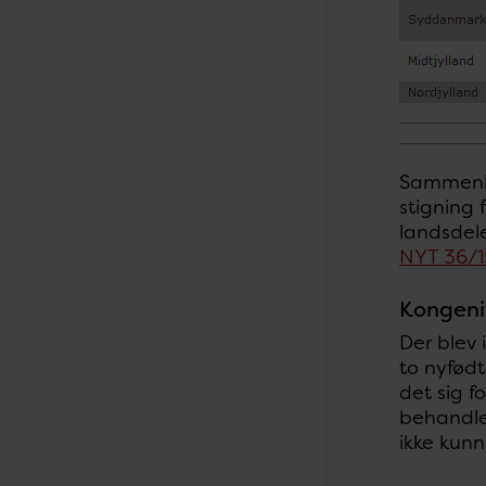
Sammenlig
stigning 
landsdele
NYT 36/1
Kongenit
Der blev 
to nyfødt
det sig f
behandle
ikke kunn