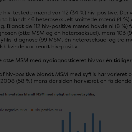
 hiv-testede mænd var 112 (34 %) hiv-positive. Der
g to blandt 46 heteroseksuelt smittede mænd (4 %) 
ng. Blandt de 112 hiv-positive mænd havde ni (8 %)
agnosen (otte MSM og én heteroseksuel), mens 103 (92
syfilis-diagnose (99 MSM, én heteroseksuel og tre me
k kvinde var kendt hiv-positiv.
 otte MSM med nydiagnosticeret hiv var én tidliger
f hiv-positive blandt MSM med syfilis har varieret ov
i 2008 (58 %) mens der siden har været en faldende 