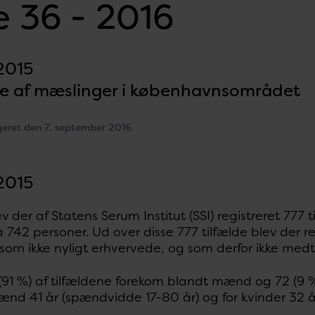
 36 - 2016
 2015
de af mæslinger i københavnsområdet
geret den 7. september 2016
 2015
v der af Statens Serum Institut (SSI) registreret 777 ti
å 742 personer. Ud over disse 777 tilfælde blev der re
som ikke nyligt erhvervede, og som derfor ikke med
 (91 %) af tilfældene forekom blandt mænd og 72 (9
ænd 41 år (spændvidde 17-80 år) og for kvinder 32 å