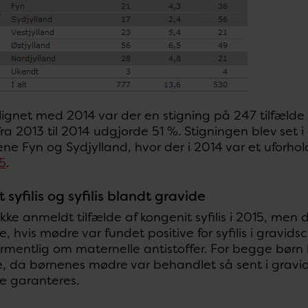
net med 2014 var der en stigning på 247 tilfælde (
fra 2013 til 2014 udgjorde 51 %. Stigningen blev set i 
ne Fyn og Sydjylland, hvor der i 2014 var et uforhol
5
.
 syfilis og syfilis blandt gravide
ikke anmeldt tilfælde af kongenit syfilis i 2015, men de
e, hvis mødre var fundet positive for syfilis i gravid
ormentlig om maternelle antistoffer. For begge børn b
, da børnenes mødre var behandlet så sent i gravidi
e garanteres.