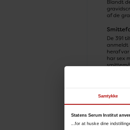
Blandt de
gravidsc
af de gra
Smittef
De 391 ti
anmeldt m
heraf va
har sex 
smittemå
af alle a
Samtykke
Statens Serum Institut anve
...for at huske dine indstilli