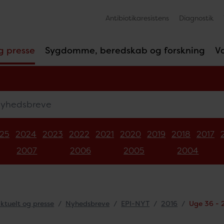
Antibiotikaresistens
Diagnostik
g presse
Sygdomme, beredskab og forskning
V
edsbreve
25
2024
2023
2022
2021
2020
2019
2018
2017
2007
2006
2005
2004
ktuelt og presse
Nyhedsbreve
EPI-NYT
2016
Uge 36 - 