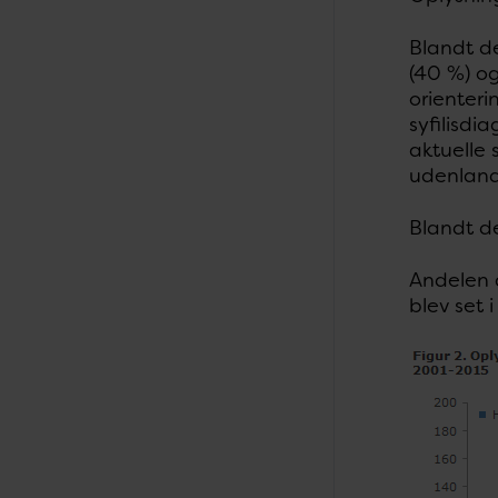
Blandt de
(40 %) o
orienteri
syfilisdi
aktuelle 
udenlands
Blandt de
Andelen a
blev set 