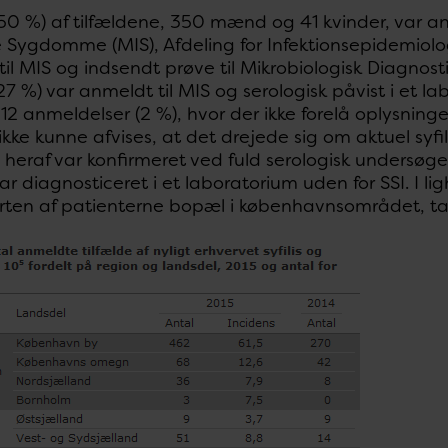
 (50 %) af tilfældene, 350 mænd og 41 kvinder, var a
e Sygdomme (MIS), Afdeling for Infektionsepidemiolog
il MIS og indsendt prøve til Mikrobiologisk Diagnost
(27 %) var anmeldt til MIS og serologisk påvist i et 
2 anmeldelser (2 %), hvor der ikke forelå oplysning
ikke kunne afvises, at det drejede sig om aktuel syfil
14 heraf var konfirmeret ved fuld serologisk undersø
var diagnosticeret i et laboratorium uden for SSI. I 
ten af patienterne bopæl i københavnsområdet, tab