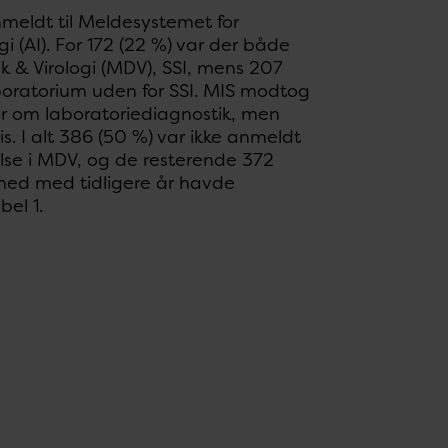
nmeldt til Meldesystemet for
i (AI). For 172 (22 %) var der både
ik & Virologi (MDV), SSI, mens 207
laboratorium uden for SSI. MIS modtog
er om laboratoriediagnostik, men
is. I alt 386 (50 %) var ikke anmeldt
gelse i MDV, og de resterende 372
lighed med tidligere år havde
el 1.