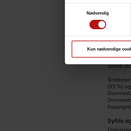
Samtykkevalg
Nødvendig
Kun nødvendige cook
I alt 319
andengene
dansk sta
Smittela
(93 %) og
Danmark 
Danmark, 
hyppigst
Syfilis o
Oplysning