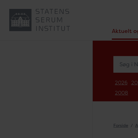
Aktuelt o
Søg i Nyh
2026
20
2008
Forside
A