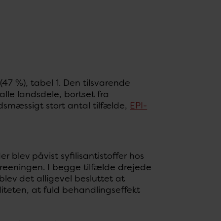
47 %), tabel 1. Den tilsvarende
alle landsdele, bortset fra
dsmæssigt stort antal tilfælde,
EPI-
r blev påvist syfilisantistoffer hos
screeningen. I begge tilfælde drejede
lev det alligevel besluttet at
teten, at fuld behandlingseffekt