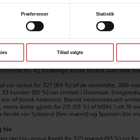
Præferencer
Statistik
ies
Tillad valgte
 (82 %) personer var af dansk herkomst, 66 (17 %) var 
rationsindvandrere, og to var turister. De i alt 7
mmede fra 42 forskellige lande fordelt over hele ve
nd var oplyst for 327 (84 %) af de anmeldte, 288 m
 33 kvinder (85 %) var smittet i Danmark. Enogtrediv
var af dansk herkomst. Blandt heteroseksuelt smitt
mens dette gjaldt for 215 (93 %) af MSM. I alt 18 a
e lande var Tyskland (fem mænd) og Spanien (tre m
g hiv
er om hiv-status forelå for 325 mænd (93 %) og for 