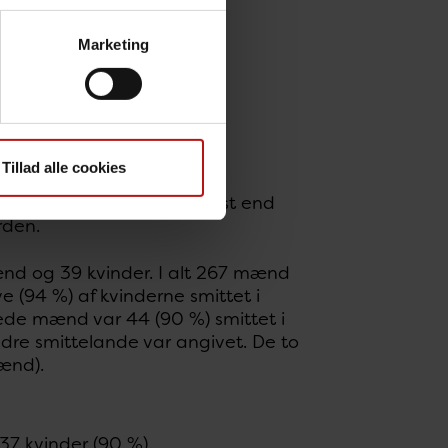
Marketing
Tillad alle cookies
indvandrere, fire var
2 personer af anden herkomst end
rden.
ænd og 39 kvinder. I alt 267 mænd
e (94 %) af kvinderne smittet i
ede mænd var 44 (90 %) smittet i
ndre smittelande var angivet. De to
ænd).
37 kvinder (90 %).