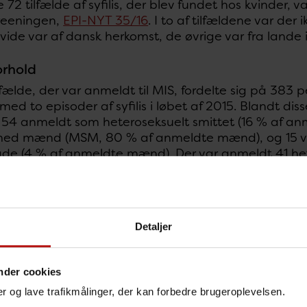
 72 tilfælde af syfilis, der blev fundet hos kvinder, v
reeningen,
EPI-NYT 35/16
. I to af tilfældene var der
vide var af dansk herkomst, de øvrige var fra lande i
orhold
lfælde, der var anmeldt til MIS, fordelte sig på 383
ed to episoder af syfilis i løbet af 2015. Blandt d
r 54 anmeldt som heteroseksuelt smittet (16 % af 
med mænd (MSM, 80 % af anmeldte mænd), og 15 v
de (4 % af anmeldte mænd). Der var anmeldt 41 hete
nmeldte). Figur 1 viser antal personer anmeldt med se
Detaljer
nder cookies
nger og lave trafikmålinger, der kan forbedre brugeroplevelsen.