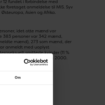
ar 12 fundet i forbindelse med
 ikke foretaget anmeldelse til MIS. Syv
 Østeuropa, Asien og Afrika.
 personer, idet otte mænd var
isse 383 personer var 342 mænd,
anmeldte mænd), 273 som mænd, der
ar anmeldt med uoplyst
roseksuelt smittede kvinder (11 %
ksuelt overført syfilis siden 2000.
Om