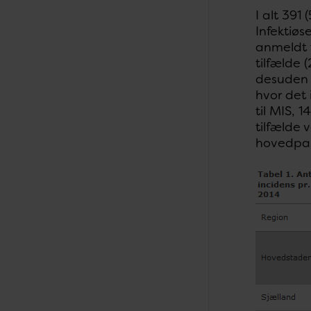
I alt 391
Infektiøs
anmeldt t
tilfælde 
desuden 1
hvor det 
til MIS, 
tilfælde 
hovedpar