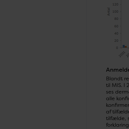
Anmeld
Blandt re
til MIS. 
ses derme
alle konf
konfirmer
af tilfæl
tilfælde,
forklarin