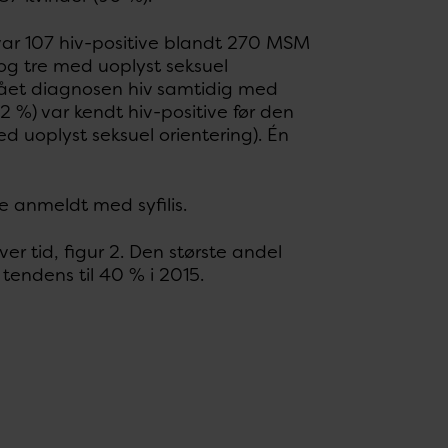
 var 107 hiv-positive blandt 270 MSM
og tre med uoplyst seksuel
 fået diagnosen hiv samtidig med
 %) var kendt hiv-positive før den
d uoplyst seksuel orientering). Én
e anmeldt med syfilis.
er tid, figur 2. Den største andel
tendens til 40 % i 2015.