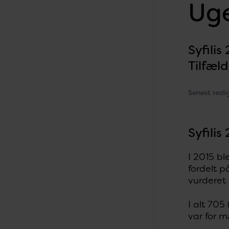
Uge
Syfilis
Tilfæl
Senest redi
Syfilis
I 2015 ble
fordelt p
vurderet 
I alt 705
var for m