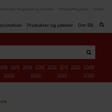
Veterinær diagnostik og vacciner
Infektionshygiejne
English
accination
Produkter og ydelser
Om SSI
2016
2015
2014
2013
2012
2011
2010
2009
2003
2002
2001
2000
2016