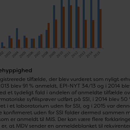
ehyppighed
gistrerede tilfælde, der blev vurderet som nyligt erh
I 2013 blev 91 % anmeldt, EPI-NYT 34/13 og i 2014 b
d et tydeligt fald i andelen af anmeldte tilfælde over
irmatoriske syfilisprøver udført på SSI, i 2014 blev 50
et i et laboratorium uden for SSI, og i 2015 var den
de konfirmeret uden for SSI falder dermed sammen m
 som er anmeldt til MIS. Der kan være flere forklari
g er, at MDV sender en anmeldeblanket til rekvirent