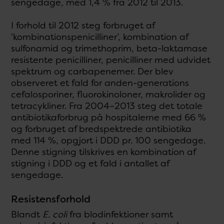
sengedage, med 1,4 % fra 2012 til 2013.
I forhold til 2012 steg forbruget af
‘kombinationspenicilliner’, kombination af
sulfonamid og trimethoprim, beta-laktamase
resistente penicilliner, penicilliner med udvidet
spektrum og carbapenemer. Der blev
observeret et fald for anden-generations
cefalosporiner, fluorokinoloner, makrolider og
tetracykliner. Fra 2004–2013 steg det totale
antibiotikaforbrug på hospitalerne med 66 %
og forbruget af bredspektrede antibiotika
med 114 %, opgjort i DDD pr. 100 sengedage.
Denne stigning tilskrives en kombination af
stigning i DDD og et fald i antallet af
sengedage.
Resistensforhold
Blandt
E. coli
fra blodinfektioner samt