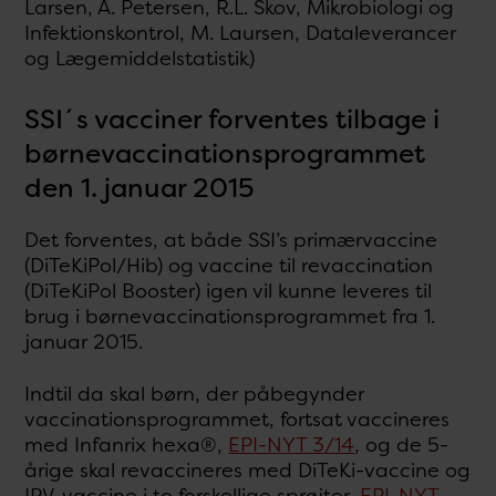
Larsen, A. Petersen, R.L. Skov, Mikrobiologi og
Infektionskontrol, M. Laursen, Dataleverancer
og Lægemiddelstatistik)
SSI´s vacciner forventes tilbage i
børnevaccinationsprogrammet
den 1. januar 2015
Det forventes, at både SSI’s primærvaccine
(DiTeKiPol/Hib) og vaccine til revaccination
(DiTeKiPol Booster) igen vil kunne leveres til
brug i børnevaccinationsprogrammet fra 1.
januar 2015.
Indtil da skal børn, der påbegynder
vaccinationsprogrammet, fortsat vaccineres
med Infanrix hexa®,
EPI-NYT 3/14
, og de 5-
årige skal revaccineres med DiTeKi-vaccine og
IPV-vaccine i to forskellige sprøjter,
EPI-NYT