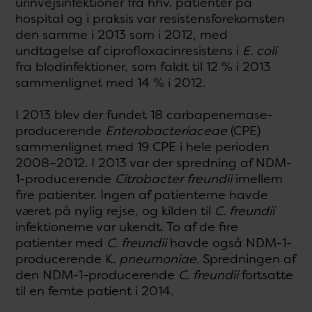
urinvejsinfektioner fra hhv. patienter på
hospital og i praksis var resistensforekomsten
den samme i 2013 som i 2012, med
undtagelse af ciprofloxacinresistens i
E. coli
fra blodinfektioner, som faldt til 12 % i 2013
sammenlignet med 14 % i 2012.
I 2013 blev der fundet 18 carbapenemase-
producerende
Enterobacteriaceae
(CPE)
sammenlignet med 19 CPE i hele perioden
2008–2012. I 2013 var der spredning af NDM-
1-producerende
Citrobacter freundii
imellem
fire patienter. Ingen af patienterne havde
været på nylig rejse, og kilden til
C. freundii
infektionerne var ukendt. To af de fire
patienter med
C. freundii
havde også NDM-1-
producerende K.
pneumoniae
. Spredningen af
den NDM-1-producerende
C. freundii
fortsatte
til en femte patient i 2014.