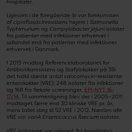
hospitaler.
Ligesom i de foregående år var forekomsten
af ciprofloxacinresistens højere i
Salmonella
Typhimurium og
Campylobacter jejuni
isolater
fra patienter med infektioner erhvervet i
udlandet end fra patienter med infektioner
erhvervet i Danmark.
I 2013 modtog Referencelaboratoriet for
Antibiotikaresistens og Stafylokokker på SSI
det hidtil største antal vancomycin-resistente
enterokokker (VRE); 248 isolater fra infektioner
og 168 fra fækale screeninger,
EPI-NYT 16-
17/14
. Til sammenligning blev der i 2005−2011
modtaget færre end 30 kliniske VRE pr. år,
mens tallet steg til 52 VRE i 2012. Næsten alle
VRE var
vanA Enterococcus faecium
isolater.
VRE isolaterne var primært fra hospitaler i