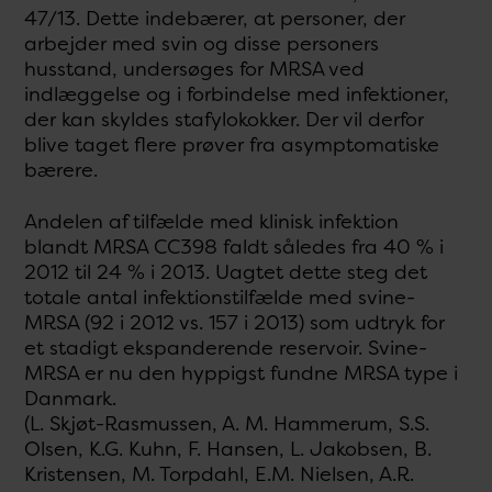
47/13. Dette indebærer, at personer, der
arbejder med svin og disse personers
husstand, undersøges for MRSA ved
indlæggelse og i forbindelse med infektioner,
der kan skyldes stafylokokker. Der vil derfor
blive taget flere prøver fra asymptomatiske
bærere.
Andelen af tilfælde med klinisk infektion
blandt MRSA CC398 faldt således fra 40 % i
2012 til 24 % i 2013. Uagtet dette steg det
totale antal infektionstilfælde med svine-
MRSA (92 i 2012 vs. 157 i 2013) som udtryk for
et stadigt ekspanderende reservoir. Svine-
MRSA er nu den hyppigst fundne MRSA type i
Danmark.
(L. Skjøt-Rasmussen, A. M. Hammerum, S.S.
Olsen, K.G. Kuhn, F. Hansen, L. Jakobsen, B.
Kristensen, M. Torpdahl, E.M. Nielsen, A.R.