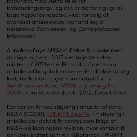
forbundet med større risiko for
behandlingssvigt, og det er derfor vigtigt at
tage højde for rejseaktivitet før valg af
eventuel antimikrobiel behandling af
mistænkte
Salmonella-
og
Campylobacter-
infektioner.
Antallet af nye MRSA-tilfælde fortsatte med
at stige, og var i 2013 det højeste siden
midten af 1970’erne. På trods af dette var
antallet af hospitalserhvervede tilfælde stadig
lavt, hvilket kan tages som udtryk for, at
Sundhedsstyrelsens MRSA-vejledning fra
2006
, som blev revideret i 2012, fortsat virker.
Der var en fortsat stigning i antallet af svine-
MRSA (CC398),
EPI-NYT 24a/14
. En stigning i
antallet var delvist forventet som følge af
MRSA-vejledningens revision, hvor kontakt til
svin blev indført som en risikofaktor, EPI-NYT