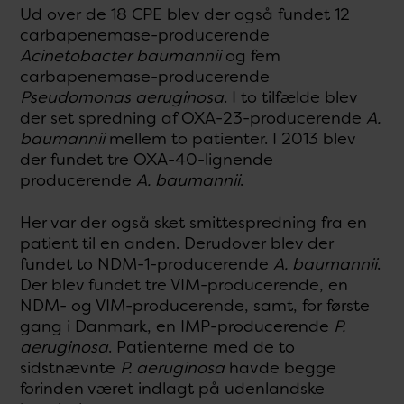
Ud over de 18 CPE blev der også fundet 12
carbapenemase-producerende
Acinetobacter baumannii
og fem
carbapenemase-producerende
Pseudomonas aeruginosa
. I to tilfælde blev
der set spredning af OXA-23-producerende
A.
baumannii
mellem to patienter. I 2013 blev
der fundet tre OXA-40-lignende
producerende
A.
baumannii
.
Her var der også sket smittespredning fra en
patient til en anden. Derudover blev der
fundet to NDM-1-producerende
A.
baumannii
.
Der blev fundet tre VIM-producerende, en
NDM- og VIM-producerende, samt, for første
gang i Danmark, en IMP-producerende
P.
aeruginosa
. Patienterne med de to
sidstnævnte
P.
aeruginosa
havde begge
forinden været indlagt på udenlandske