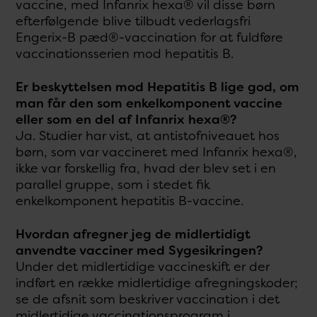
vaccine, med Infanrix hexa® vil disse børn
efterfølgende blive tilbudt vederlagsfri
Engerix-B pæd®-vaccination for at fuldføre
vaccinationsserien mod hepatitis B.
Er beskyttelsen mod Hepatitis B lige god, om
man får den som enkelkomponent vaccine
eller som en del af Infanrix hexa®?
Ja. Studier har vist, at antistofniveauet hos
børn, som var vaccineret med Infanrix hexa®,
ikke var forskellig fra, hvad der blev set i en
parallel gruppe, som i stedet fik
enkelkomponent hepatitis B-vaccine.
Hvordan afregner jeg de midlertidigt
anvendte vacciner med Sygesikringen?
Under det midlertidige vaccineskift er der
indført en række midlertidige afregningskoder;
se de afsnit som beskriver vaccination i det
midlertidige vaccinationsprogram i