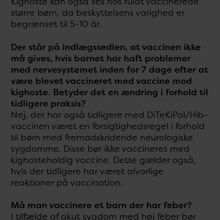
Kighoste kan også ses hos fuldt vaccinerede
større børn, da beskyttelsens varighed er
begrænset til 5-10 år.
Der står på indlægssedlen, at vaccinen ikke
må gives, hvis barnet har haft problemer
med nervesystemet inden for 7 dage efter at
være blevet vaccineret med vaccine mod
kighoste. Betyder det en ændring i forhold til
tidligere praksis?
Nej, der har også tidligere med DiTeKiPol/Hib-
vaccinen været en forsigtighedsregel i forhold
til børn med fremadskridende neurologiske
sygdomme. Disse bør ikke vaccineres med
kighosteholdig vaccine. Dette gælder også,
hvis der tidligere har været alvorlige
reaktioner på vaccination.
Må man vaccinere et barn der har feber?
I tilfælde af akut sygdom med høj feber bør