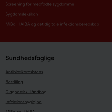
Screening for medfødte sygdomme
Sygdomsleksikon
MiBa, HAIBA og det digitale infektionsberedskab
Sundhedsfaglige
Antibiotikaresistens
Bestilling
Diagnostisk Håndbog
Infektionshygiejne
MiBa og HAIBA