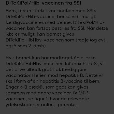
DiTeKiPol/Hib-vaccinen fra SSI
Børn, der er startet vaccination med SSI’s
DiTeKiPol/Hib-vaccine, bør så vidt muligt
færdigvaccineres med denne. DiTeKiPol/Hib-
vaccinen kan fortsat bestilles fra SSI. Når dette
ikke er muligt, kan barnet gives
DiTeKiPolHibHbv-vaccinen som tredje (og evt.
også som 2. dosis).
Hvis barnet kun har modtaget én eller to
DiTeKiPolHibHbv-vacciner, Infanrix hexa®, vil
det blive tilbudt gratis at færdiggøre
vaccinationsserien mod hepatitis B. Dette vil
ske i form af en hepatitis B-vaccine til børn,
Engerix-B pæd®, som godt kan gives
sammen med andre vacciner, fx MFR-
vaccinen, se figur 1, hvor de relevante
ydelseskoder er anført i parentes.