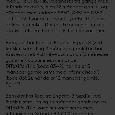
med DiTeKiPol/Hib, vaccineres tre gange med
Infanrix hexa® 3, 5 og 12 måneder gamle, og
afregnes med koderne 8350, 8351 og 8352,
se figur 2, hvor de relevante ydelseskoder er
anført i parentes. Der er ikke nogen risiko ved
at give i alt fem hepatitis B-holdige vacciner.
Børn, der har fået tre Engerix-B pæd® (ved
fødslen samt 1 og 2 måneder gamle) og har
fået én DiTeKiPol/Hib-vaccination (3 måneder
gammel), vaccineres med anden
DiTeKiPol/Hib (kode 8342), når de er 5
måneder gamle samt med Infanrix hexa®
(kode 8352), når de er 12 måneder gamle,
figur 2.
Børn der har fået tre Engerix-B pæd® (ved
fødslen samt én og to måneder gamle) og to
DiTeKiPol/Hib-vacciner vaccineres med
Infanrix hexa® (kode 8352) 12 måneder