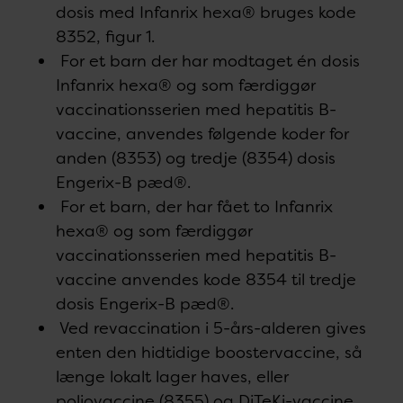
dosis med Infanrix hexa® bruges kode
8352, figur 1.
For et barn der har modtaget én dosis
Infanrix hexa® og som færdiggør
vaccinationsserien med hepatitis B-
vaccine, anvendes følgende koder for
anden (8353) og tredje (8354) dosis
Engerix-B pæd®.
For et barn, der har fået to Infanrix
hexa® og som færdiggør
vaccinationsserien med hepatitis B-
vaccine anvendes kode 8354 til tredje
dosis Engerix-B pæd®.
Ved revaccination i 5-års-alderen gives
enten den hidtidige boostervaccine, så
længe lokalt lager haves, eller
poliovaccine (8355) og DiTeKi-vaccine