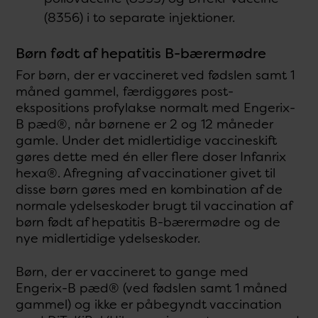
(8356) i to separate injektioner.
Børn født af hepatitis B-bærermødre
For børn, der er vaccineret ved fødslen samt 1
måned gammel, færdiggøres post-
ekspositions profylakse normalt med Engerix-
B pæd®, når børnene er 2 og 12 måneder
gamle. Under det midlertidige vaccineskift
gøres dette med én eller flere doser Infanrix
hexa®. Afregning af vaccinationer givet til
disse børn gøres med en kombination af de
normale ydelseskoder brugt til vaccination af
børn født af hepatitis B-bærermødre og de
nye midlertidige ydelseskoder.
Børn, der er vaccineret to gange med
Engerix-B pæd® (ved fødslen samt 1 måned
gammel) og ikke er påbegyndt vaccination