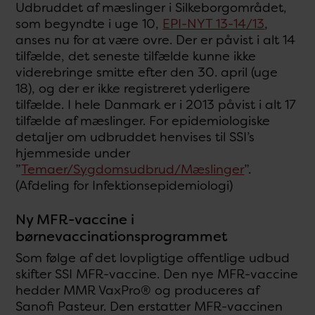
Udbruddet af mæslinger i Silkeborgområdet,
som begyndte i uge 10,
EPI-NYT 13-14/13
,
anses nu for at være ovre. Der er påvist i alt 14
tilfælde, det seneste tilfælde kunne ikke
viderebringe smitte efter den 30. april (uge
18), og der er ikke registreret yderligere
tilfælde. I hele Danmark er i 2013 påvist i alt 17
tilfælde af mæslinger. For epidemiologiske
detaljer om udbruddet henvises til SSI’s
hjemmeside under
”
Temaer/Sygdomsudbrud/Mæslinger
”.
(Afdeling for Infektionsepidemiologi)
Ny MFR-vaccine i
børnevaccinationsprogrammet
Som følge af det lovpligtige offentlige udbud
skifter SSI MFR-vaccine. Den nye MFR-vaccine
hedder MMR VaxPro® og produceres af
Sanofi Pasteur. Den erstatter MFR-vaccinen