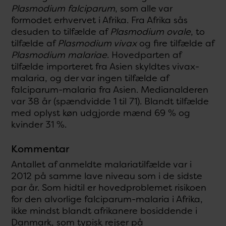
Plasmodium falciparum
, som alle var
formodet erhvervet i Afrika. Fra Afrika sås
desuden to tilfælde af
Plasmodium ovale
, to
tilfælde af
Plasmodium vivax
og fire tilfælde af
Plasmodium malariae
. Hovedparten af
tilfælde importeret fra Asien skyldtes vivax-
malaria, og der var ingen tilfælde af
falciparum-malaria fra Asien. Medianalderen
var 38 år (spændvidde 1 til 71). Blandt tilfælde
med oplyst køn udgjorde mænd 69 % og
kvinder 31 %.
Kommentar
Antallet af anmeldte malariatilfælde var i
2012 på samme lave niveau som i de sidste
par år. Som hidtil er hovedproblemet risikoen
for den alvorlige falciparum-malaria i Afrika,
ikke mindst blandt afrikanere bosiddende i
Danmark, som typisk rejser på