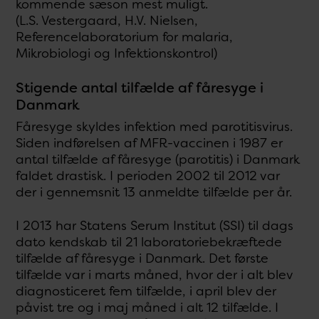
kommende sæson mest muligt.
(L.S. Vestergaard, H.V. Nielsen,
Referencelaboratorium for malaria,
Mikrobiologi og Infektionskontrol)
Stigende antal tilfælde af fåresyge i
Danmark
Fåresyge skyldes infektion med parotitisvirus.
Siden indførelsen af MFR-vaccinen i 1987 er
antal tilfælde af fåresyge (parotitis) i Danmark
faldet drastisk. I perioden 2002 til 2012 var
der i gennemsnit 13 anmeldte tilfælde per år.
I 2013 har Statens Serum Institut (SSI) til dags
dato kendskab til 21 laboratoriebekræftede
tilfælde af fåresyge i Danmark. Det første
tilfælde var i marts måned, hvor der i alt blev
diagnosticeret fem tilfælde, i april blev der
påvist tre og i maj måned i alt 12 tilfælde. I