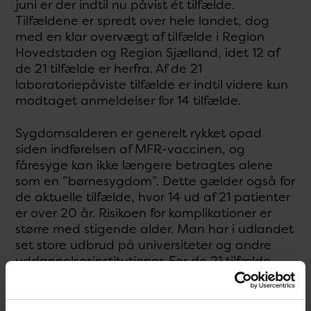
juni er der indtil nu påvist ét tilfælde.
Tilfældene er spredt over hele landet, dog
med en klar overvægt af tilfælde i Region
Hovedstaden og Region Sjælland, idet 12 af
de 21 tilfælde er herfra. Af de 21
laboratoriepåviste tilfælde er indtil videre kun
modtaget anmeldelser for 14 tilfælde.
Sygdomsalderen er generelt rykket opad
siden indførelsen af MFR-vaccinen, og
fåresyge kan ikke længere betragtes alene
som en ”børnesygdom”. Dette gælder også for
de aktuelle tilfælde, hvor 14 ud af 21 patienter
er over 20 år. Risikoen for komplikationer er
større med stigende alder. Man har i udlandet
set store udbrud på universiteter og andre
uddannelsesinstitutioner. For de 21 tilfælde
påvist i foråret 2013, er tre tilfælde påvist på
kaserner og to på et universitet.
Vaccinationsstatus er tilgængelig for 19