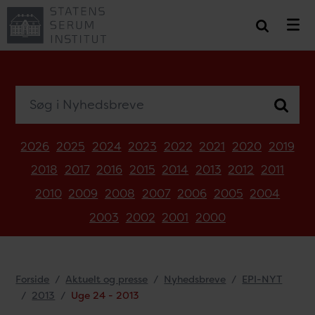
Søg i Nyhedsbreve
2026
2025
2024
2023
2022
2021
2020
2019
2018
2017
2016
2015
2014
2013
2012
2011
2010
2009
2008
2007
2006
2005
2004
2003
2002
2001
2000
Forside
Aktuelt og presse
Nyhedsbreve
EPI-NYT
2013
Uge 24 - 2013