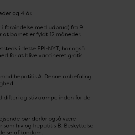
eder og 4 år.
x i forbindelse med udbrud) fra 9
er at barnet er fyldt 12 måneder.
tsteds i dette EPI-NYT, har også
ed for at blive vaccineret gratis
et mod hepatitis A. Denne anbefaling
ighed.
 difteri og stivkrampe inden for de
rejsende bør derfor også være
 som hiv og hepatitis B. Beskyttelse
delse af kondom.