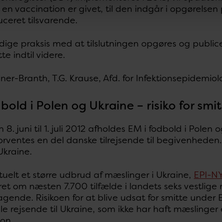
a en vaccination er givet, til den indgår i opgørelse
uceret tilsvarende.
dige praksis med at tilslutningen opgøres og publice
tte indtil videre.
tiner-Branth, T.G. Krause, Afd. for Infektionsepidemiol
bold i Polen og Ukraine – risiko for
n 8. juni til 1. juli 2012 afholdes EM i fodbold i Pol
orventes en del danske tilrejsende til begivenheden
Ukraine.
tuelt et større udbrud af mæslinger i Ukraine,
EPI-NY
et om næsten 7.700 tilfælde i landets seks vestlige
gende. Risikoen for at blive udsat for smitte under
lle rejsende til Ukraine, som ikke har haft mæslinger
on.