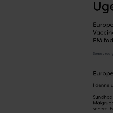
Uge
Europe
Vaccin
EM fod
Senest redi
Europe
I denne 
Sundheds
Målgruppe
senere. F