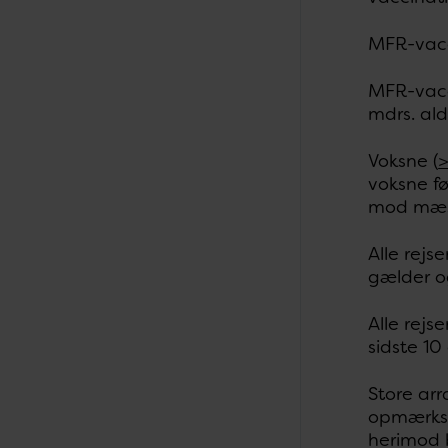
MFR-vacci
MFR-vacci
mdrs. ald
Voksne (
voksne fø
mod mæsl
Alle rejs
gælder o
Alle rejs
sidste 10 
Store ar
opmærksom
herimod 