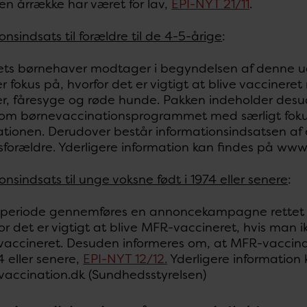
n årrække har været for lav,
EPI-NYT 21/11
.
onsindsats til forældre til de 4-5-årige
:
dets børnehaver modtager i begyndelsen af denne u
er fokus på, hvorfor det er vigtigt at blive vacci
r, fåresyge og røde hunde. Pakken indeholder desude
 om børnevaccinationsprogrammet med særligt foku
ationen. Derudover består informationsindsatsen a
forældre. Yderligere information kan findes på www
onsindsats til unge voksne født i 1974 eller senere
:
periode gennemføres en annoncekampagne rettet ti
or det er vigtigt at blive MFR-vaccineret, hvis man
 vaccineret. Desuden informeres om, at MFR-vaccinat
74 eller senere,
EPI-NYT 12/12.
Yderligere information 
accination.dk (Sundhedsstyrelsen)