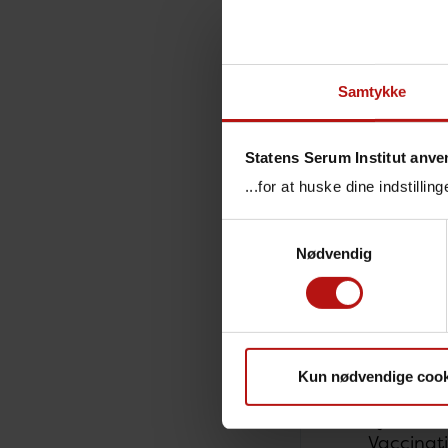
gemme dat
et Danmar
enkelte v
mere om 
Samtykke
Tilslutni
to forske
Statens Serum Institut anve
risikogru
...for at huske dine indstilli
Vaccinat
Samtykkevalg
børnevac
Nødvendig
idet hele
For øvrig
skyldes, 
vaccinere
Kun nødvendige cook
Data vil 
hjemmesi
Vaccinat