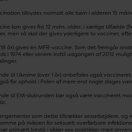
nation tilbydes normalt alle børn i alderen 15 mån
ne kan gives fra 12 mdrs. alder, i særlige tilfælde (f
er, men så skal der gives yderligere to vacciner, eft
>
18 år) gives én MFR-vaccine. Som det fremgår ande
dt i 1974 eller senere indtil udgangen af 2012 muligh
inger.
ende til Ukraine (over 1 år) anbefales også vacciner
gså for ophold i Polen af mere end nogle dages var
ende til EM-slutrunden bør også være vaccineret mod
år.
rangementer som dette tiltrækker sexarbejdere, og 
me på risikoen for seksuelt overførbare infektioner
bør primært bestå i sikker sex praktikker med anven