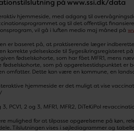
ationstilslutning på www.ssi.dk/data
eraktiv hjemmeside, med adgang til overvågningsdat
cinationsprogrammet og til det offentligt finansie
ionsprogram, vil gå i luften medio maj måned på
ww
en er baseret på, at praktiserende læger indberett
en korrekte ydelseskode til Sygesikringsregisteret på 
n given fødselskohorte, som har fået MFR1, mens næ
e fødselskohorte, som på opgørelsestidspunktet er 
en omfatter. Dette kan være en kommune, en landsd
teraktive hjemmeside er det muligt at vise vaccinati
/
g 3, PCV1, 2 og 3, MFR1, MFR2, DiTeKiPol revaccination
være mulighed for at tilpasse opgørelserne på køn, 
ele. Tilslutningen vises i søjlediagrammer og tabelle