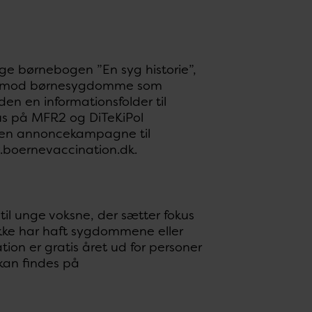
ge børnebogen ”En syg historie”,
neret mod børnesygdomme som
n en informationsfolder til
s på MFR2 og DiTeKiPol
f en annoncekampagne til
.boernevaccination.dk.
l unge voksne, der sætter fokus
 ikke har haft sygdommene eller
ion er gratis året ud for personer
kan findes på