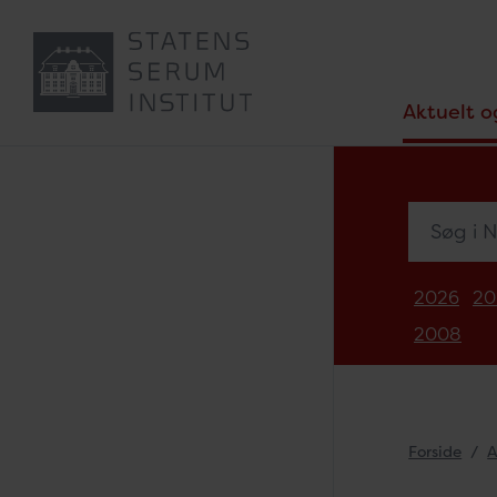
Aktuelt o
Søg i Nyh
2026
20
2008
Forside
A