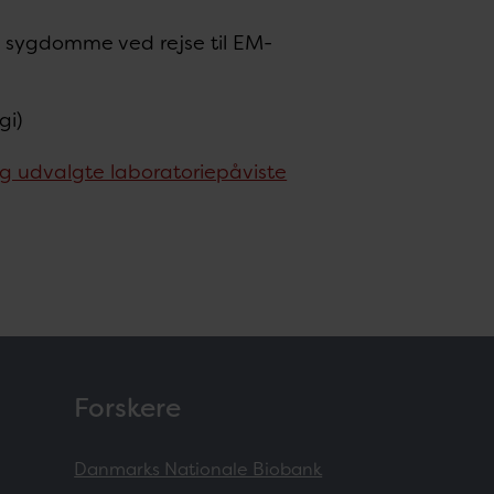
 sygdomme ved rejse til EM-
gi)
g udvalgte laboratoriepåviste
Forskere
Danmarks Nationale Biobank