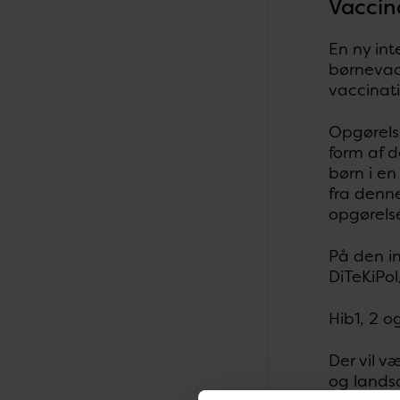
Vaccin
En ny int
børnevac
vaccinat
Opgørels
form af d
børn i e
fra denn
opgørels
På den in
DiTeKiPol
Hib1, 2 o
Der vil 
og landsd