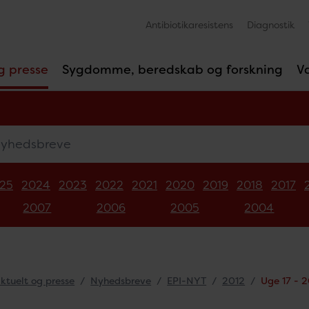
Antibiotikaresistens
Diagnostik
g presse
Sygdomme, beredskab og forskning
V
edsbreve
25
2024
2023
2022
2021
2020
2019
2018
2017
2007
2006
2005
2004
ktuelt og presse
Nyhedsbreve
EPI-NYT
2012
Uge 17 - 