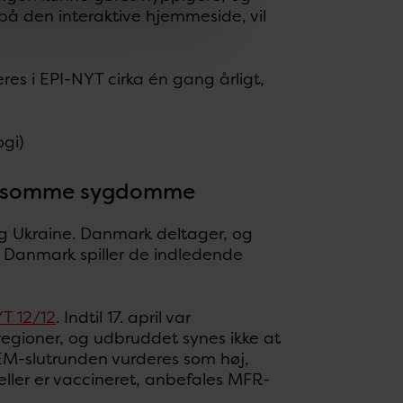
n på den interaktive hjemmeside, vil
res i EPI-NYT cirka én gang årligt,
ogi)
 smitsomme sygdomme
en og Ukraine. Danmark deltager, og
. Danmark spiller de indledende
T 12/12
. Indtil 17. april var
 regioner, og udbruddet synes ikke at
 EM-slutrunden vurderes som høj,
 eller er vaccineret, anbefales MFR-