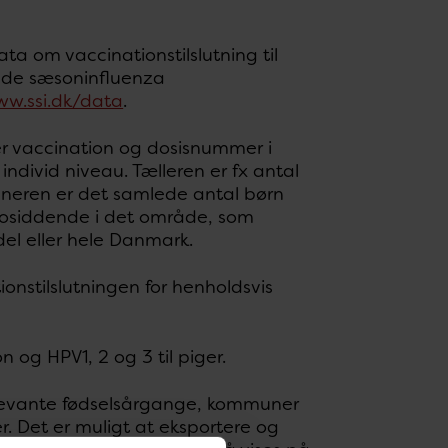
a om vaccinationstilslutning til
rede sæsoninfluenza
w.ssi.dk/data
.
er vaccination og dosisnummer i
individ niveau. Tælleren er fx antal
vneren er det samlede antal børn
bosiddende i det område, som
el eller hele Danmark.
onstilslutningen for henholdsvis
 og HPV1, 2 og 3 til piger.
relevante fødselsårgange, kommuner
r. Det er muligt at eksportere og