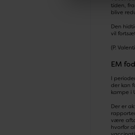
tiden, fr
blive red
Den hidti
vil fortsæ
(P. Valen
EM fod
I periode
der kan f
kampe i 
Der er ak
rapporter
være afta
hvorfor a
vaccinati