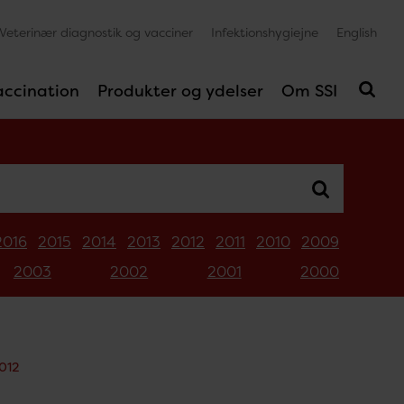
Veterinær diagnostik og vacciner
Infektionshygiejne
English
accination
Produkter og ydelser
Om SSI
2016
2015
2014
2013
2012
2011
2010
2009
2003
2002
2001
2000
2012