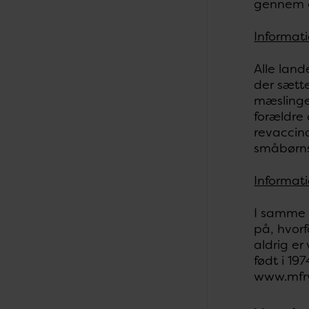
gennem e
Informati
Alle lan
der sætt
mæslinge
forældre
revaccin
småbørns
Informati
I samme 
på, hvorf
aldrig er
født i 19
www.mfrv