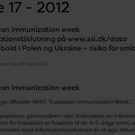
 17 - 2012
an immunization week
ationstilslutning på www.ssi.dk/data
bold i Polen og Ukraine – risiko for
geret den 25. april 2012
an immunization week
uge afholder WHO “European Immunization Week”.
styrelsen gennemfører i den forbindelse en informa
n for indsatsen er forældre til de 4-5-årige samt ung
ormålet med informationsindsatsen er at øge tilslut