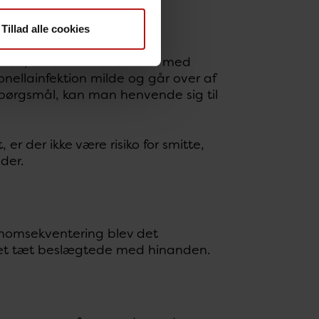
u er bange for er
Tillad alle cookies
oen, for at man er smittet med
onellainfektion milde og går over af
spørgsmål, kan man henvende sig til
er der ikke være risiko for smitte,
der.
enomsekventering blev det
get tæt beslægtede med hinanden.