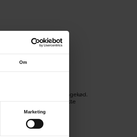
Om
itter typisk via æg og kyllingekød.
ANÆG er smittekilde til dette
Marketing