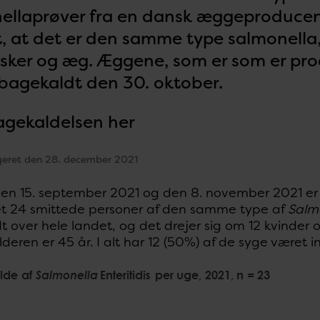
ellaprøver fra en dansk æggeproducent
st, at det er den samme type salmonella
ker og æg. Æggene, som er som er pro
ilbagekaldt den 30. oktober.
bagekaldelsen her
geret den 28. december 2021
en 15. september 2021 og den 8. november 2021 er 
ret 24 smittede personer af den samme type af
Salm
t over hele landet, og det drejer sig om 12 kvinder
eren er 45 år. I alt har 12 (50%) af de syge været i