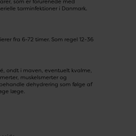
varer, som er forurenede med
erielle tarminfektioner i Danmark.
ierer fra 6-72 timer. Som regel 12-36
ré, ondt i maven, eventuelt kvalme,
dsmerter, muskelsmerter og
 behandle dehydrering som følge af
søge læge.