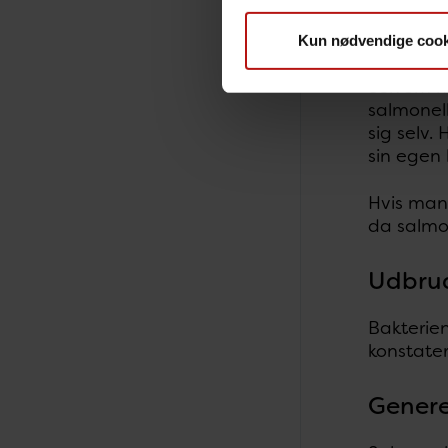
Hvad sk
forure
Kun nødvendige cook
Selvom m
salmonell
sig selv.
sin egen
Hvis man 
da salmo
Udbru
Bakterie
konstate
Genere