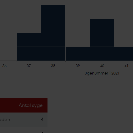
Antal syge
taden
4