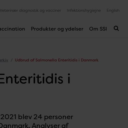
Veterinær diagnostik og vacciner
Infektionshygiejne
English
accination
Produkter og ydelser
Om SSI
rkiv
Udbrud af Salmonella Enteritidis i Danmark
teritidis i
 2021 blev 24 personer
Danmark. Analyser af