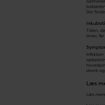
Salmonel
bakterien
Der finde
Inkubati
Tiden, de
timer, fø
Sympto
Infektion
opkastnin
hovedpin
diarré o
Læs m
Læs mer