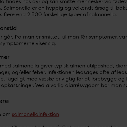
la findes hos dyr og kan smitte mennesker via føde
. Salmonella er en hyppig og velkendt årsag til bakt
s flere end 2.500 forskellige typer af salmonella.
onstid
r går, fra man er smittet, til man får symptomer, var
r symptomerne viser sig.
mer
 med salmonella giver typisk almen utilpashed, diar
ger, og/eller feber. Infektionen ledsages ofte af le
e. Rigeligt med væske er vigtig for at forebygge og
g opkastninger. Ved alvorlig diarrésygdom bør man 
ere
e om
salmonellainfektion