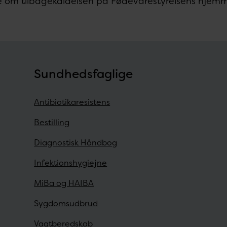
 om tilbagekaldelsen på Fødevarestyrelsens hjem
Sundhedsfaglige
Antibiotikaresistens
Bestilling
Diagnostisk Håndbog
Infektionshygiejne
MiBa og HAIBA
Sygdomsudbrud
Vagtberedskab