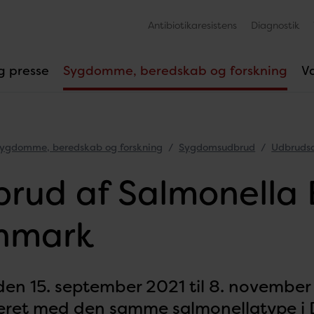
Antibiotikaresistens
Diagnostik
g presse
Sygdomme, beredskab og forskning
V
ygdomme, beredskab og forskning
Sygdomsudbrud
Udbrudsa
rud af Salmonella En
nmark
oden 15. september 2021 til 8. november
reret med den samme salmonellatype i 