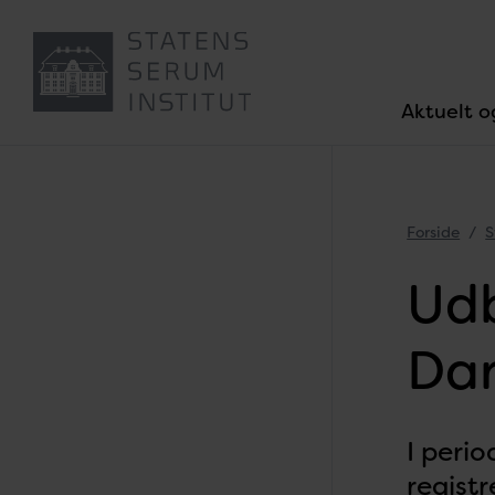
Aktuelt o
Forside
S
Udb
Da
I peri
regist