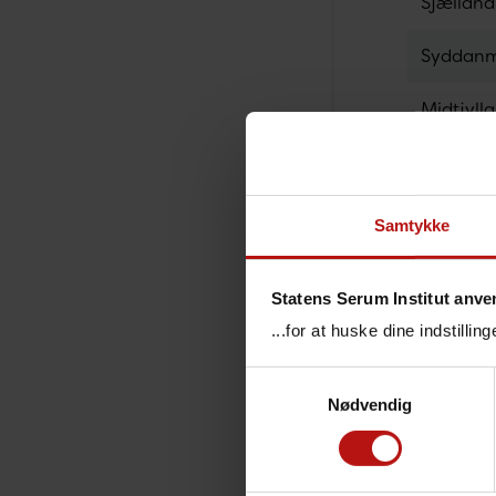
Sjællan
Syddan
Midtjyll
Nordjyl
I alt
Samtykke
Smitte
Statens Serum Institut anve
...for at huske dine indstilli
Salmonel
Udbrudsef
Samtykkevalg
udbrud.
Nødvendig
Se tilbag