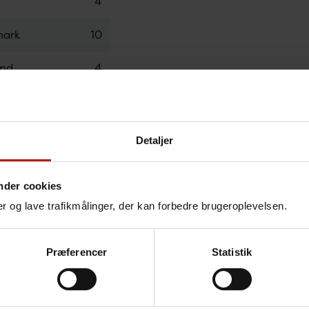
d
4
mark
10
and
4
land
2
24
Detaljer
kilden
nder cookies
nger og lave trafikmålinger, der kan forbedre brugeroplevelsen.
la
Enteritidis findes især hos høns og kyllinger og sm
terforskningen viser, at danske æg produceret til D
Præferencer
Statistik
ekaldelsen her.