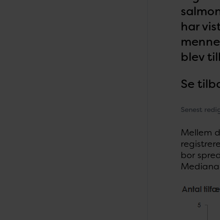
salmon
har vi
mennes
blev t
Se til
Senest redi
Mellem d
registre
bor spred
Medianald