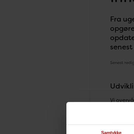
Fra ug
opgøre
opdate
senest 
Senest redi
Udvikli
Vi overvå
sluttidsp
vacciner
Den sene
Samtykke