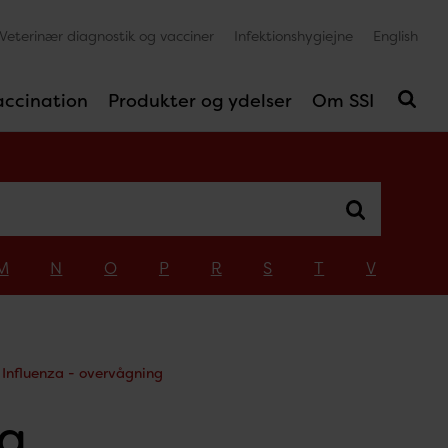
Veterinær diagnostik og vacciner
Infektionshygiejne
English
accination
Produkter og ydelser
Om SSI
M
N
O
P
R
S
T
V
Influenza - overvågning
ng