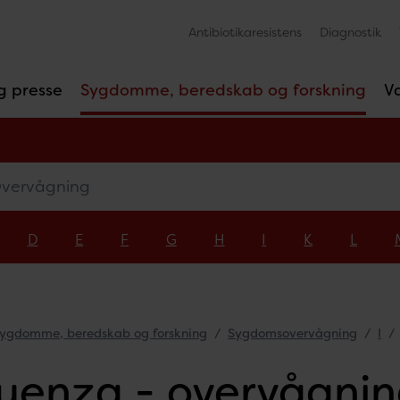
Antibiotikaresistens
Diagnostik
g presse
Sygdomme, beredskab og forskning
V
rvågning
D
E
F
G
H
I
K
L
ygdomme, beredskab og forskning
Sygdomsovervågning
I
luenza - overvågni