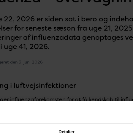
e 22, 2026 er siden sat i bero og indeh
lser for seneste sæson fra uge 21, 2025
ringer af influenzadata genoptages ved
i uge 41, 2026.
geret den 3. juni 2026
ng i luftvejsinfektioner
ger influenzaforekomsten for at få kendskab til inf
unkt, at isolere og karakterisere de cirkulerende infl
nes effekt og at vurdere alvorligheden af influenza
ste uges
udvikling i luftvejsinfektioner generelt kan 
Detaljer