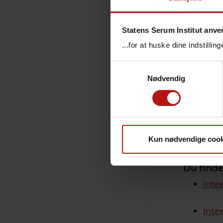
Laborat
Statens Serum Institut anve
...for at huske dine indstilli
Influen
Samtykkevalg
Overvåg
Nødvendig
Influen
Interna
Kun nødvendige cook
Du finde
Inte
Inte