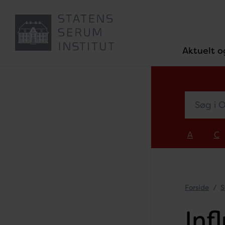
Aktuelt o
Søg i Ove
A
C
Forside
S
Inf