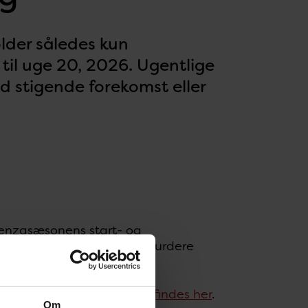
older således kun
 til uge 20, 2026. Ugentlige
 stigende forekomst eller
luenzasæsonens start- og
uenzavirus i befolkningen, vurdere
sæsonen.
følges her
, og
dashboards findes her
.
Om