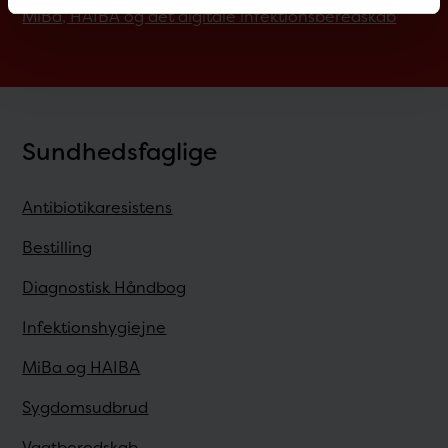
MiBa, HAIBA og det digitale infektionsberedskab
Sundhedsfaglige
Antibiotikaresistens
Bestilling
Diagnostisk Håndbog
Infektionshygiejne
MiBa og HAIBA
Sygdomsudbrud
Vagtberedskab