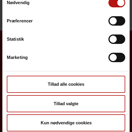
Nødvendig
(Rådgivningsteam, Afdeling for
Infektionsepidemiologi og Forebyggelse)
Præferencer
Statistik
Borgere
Marketing
Det danske børnevaccinationsprogram
Influenzavaccination
Tillad alle cookies
Job på SSI
Rejsevaccination
Tillad valgte
Screening for medfødte sygdomme
Kun nødvendige cookies
Sygdomsleksikon