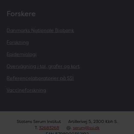
Forskere
Danmarks Nationale Biobank
Forskning
Epidemiologi
Overvågning i tal, grafer og kort
Referencelaboratorier på SSI
Vaccineforskning
Statens Serum Institut
Artillerivej 5, 2300 Kbh S.
T.
32683268
@.
serum@ssi.dk