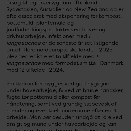
årsag til legionærsygdom i Thailand,
Sydøstasien, Australien og New Zealand og er
ofte associeret med eksponering for kompost,
pottemuld, plantemuld og
jordforbedringsprodukter ved have- og
drivhusarbejde. Infektioner med
L.
longbeachae
er de seneste år set i stigende
antal i flere nordeuropæiske lande. I 2025
blev der registreret to tilfælde med
L.
longbeachae
med formodet smitte i Danmark
mod 12 tilfælde i 2024.
Smitte kan forebygges ved god hygiejne
under havearbejde, fx ved at bruge handsker,
fugte tør pottemuld eller kompost før
håndtering, samt ved grundig sæbevask af
hænder og eventuelt underarme efter endt
arbejde. Man bør desuden undgå at røre ved
ansigt og mund under havearbejde og kan
overveje at bruge støvmaske, fx FFP2 eller