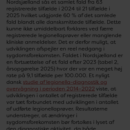
Nordsjælland sås et samlet fald fra 63
registrerede tilfælde i 2024 til 21 tilfælde i
2025 hvilket udgjorde 60 % af det samlede
fald blandt alle dansksmittede tilfælde. Dette
kunne ikke umiddelbart forklares ved færre
registrerede legionellaprøver eller manglende
kliniske anmeldelser. Det er derfor muligt, at
udviklingen afspejler en reel nedgang i
sygdomsforekomsten. Faldet i Nordsjælland er
en fortsættelse af et fald efter 2023 (tabel 2,
årsopgørelse 2025) hvor der var en meget høj
rate på 9,1 tilfælde per 100.000. Et nyligt
dansk
studie af legionella-diagnostik og
overvågning i perioden 2014–2022
viste, at
udviklingen i antallet af registrerede tilfælde
var tæt forbundet med udviklingen i antallet
af udførte legionellaprøver. Resultaterne
understreger, at ændringer i
sygdomsforekomsten bør fortolkes i lyset af
den diagnostiske aktivitet, da både