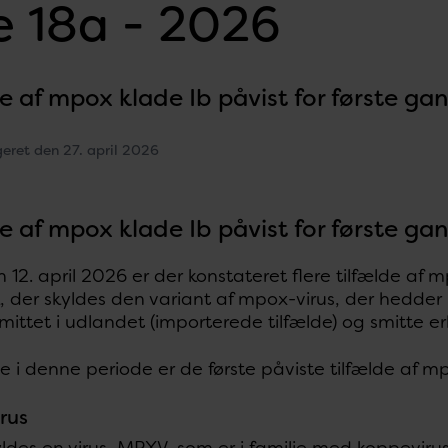
 18a - 2026
de af mpox klade Ib påvist for første g
geret den 27. april 2026
de af mpox klade Ib påvist for første g
 12. april 2026 er der konstateret flere tilfælde af m
 der skyldes den variant af mpox-virus, der hedder
smittet i udlandet (importerede tilfælde) og smitte 
e i denne periode er de første påviste tilfælde af m
rus
des en virus, MPXV, som er i familie med koppeviru