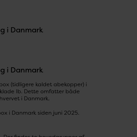
ang i Danmark
ang i Danmark
pox (tidligere kaldet abekopper) i
 klade Ib. Dette omfatter både
erhvervet i Danmark.
pox i Danmark siden juni 2025.
s. Der findes to hovedgrupper af