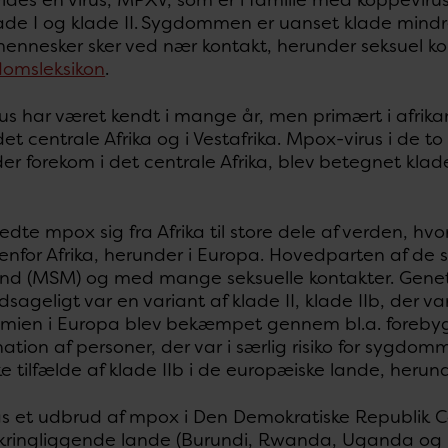
ade I og klade II. Sygdommen er uanset klade mindre
nnesker sker ved nær kontakt, herunder seksuel kont
domsleksikon
.
s har været kendt i mange år, men primært i afrikan
 det centrale Afrika og i Vestafrika. Mpox-virus i de t
der forekom i det centrale Afrika, blev betegnet klade
edte mpox sig fra Afrika til store dele af verden, hv
enfor Afrika, herunder i Europa. Hovedparten af de
 (MSM) og med mange seksuelle kontakter. Genetiske
sageligt var en variant af klade II, klade IIb, der v
emien i Europa blev bekæmpet gennem bl.a. foreby
ation af personer, der var i særlig risiko for sygdo
e tilfælde af klade IIb i de europæiske lande, herun
ås et udbrud af mpox i Den Demokratiske Republik 
omkringliggende lande (Burundi, Rwanda, Uganda og 