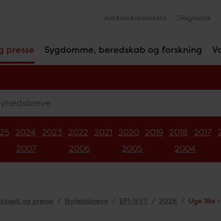
Antibiotikaresistens
Diagnostik
g presse
Sygdomme, beredskab og forskning
V
edsbreve
25
2024
2023
2022
2021
2020
2019
2018
2017
2007
2006
2005
2004
ktuelt og presse
Nyhedsbreve
EPI-NYT
2026
Uge 18a 