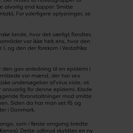
 alvorlig end kopper. Smitte
akt. For yderligere oplysninger, se
ske lande, hvor det særligt fandtes
o områder var ikke helt ens, hvor den
 I, og den der forekom i Vestafrika
or den gav anledning til en epidemi i
 smittede var mænd, der har sex
 undersøgelser af virus viste, at
ar ansvarlig for denne epidemi. Klade
ggende foranstaltninger mod smitte
mmen. Siden da har man set få og
der i Danmark.
Congo, som i første omgang bredte
Kenya). Dette udbrud skyldtes en ny