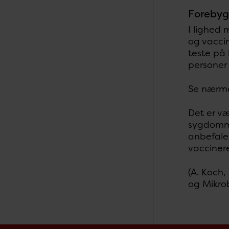
Forebyg
I lighed 
og vaccin
teste på 
personer
Se nærme
Det er væ
sygdommen
anbefales
vaccinere
(A. Koch,
og Mikro