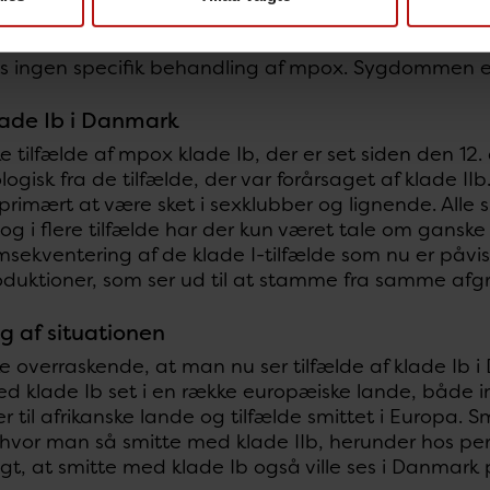
r eller sværhedsgrad mellem smitte med klade Ib og
es ingen specifik behandling af mpox. Sygdommen er
ade Ib i Danmark
 tilfælde af mpox klade Ib, der er set siden den 12. ap
ogisk fra de tilfælde, der var forårsaget af klade II
l primært at være sket i sexklubber og lignende. Alle
g i flere tilfælde har der kun været tale om ganske
ekventering af de klade I-tilfælde som nu er påvist
troduktioner, som ser ud til at stamme fra samme a
g af situationen
ke overraskende, at man nu ser tilfælde af klade Ib 
d klade Ib set i en række europæiske lande, både im
r til afrikanske lande og tilfælde smittet i Europa.
 hvor man så smitte med klade IIb, herunder hos per
igt, at smitte med klade Ib også ville ses i Danmark 