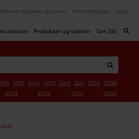
Veterinær diagnostik og vacciner
Infektionshygiejne
English
accination
Produkter og ydelser
Om SSI
2016
2015
2014
2013
2012
2011
2010
2009
2003
2002
2001
2000
- 2026