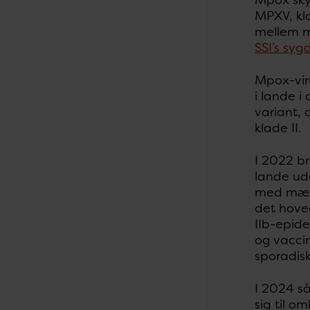
MPXV, kl
mellem me
SSI’s syg
Mpox-viru
i lande i
variant, 
klade II.
I 2022 br
lande ud
med mænd
det hoved
IIb-epid
og vaccin
sporadisk
I 2024 s
sig til 