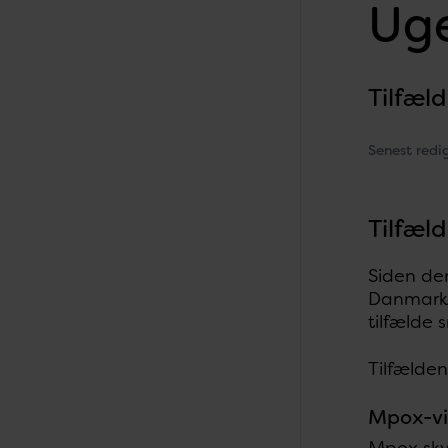
Uge
Tilfæl
Senest redi
Tilfæl
Siden den
Danmark,
tilfælde 
Tilfælden
Mpox-vi
Mpox skyl