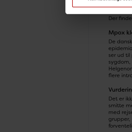
symptome
Der find
Mpox kl
De danske
epidemiol
ser ud ti
sygdom, o
Helgenoms
flere in
Vurderin
Det er ik
smitte me
med rejse
grupper,
forventel