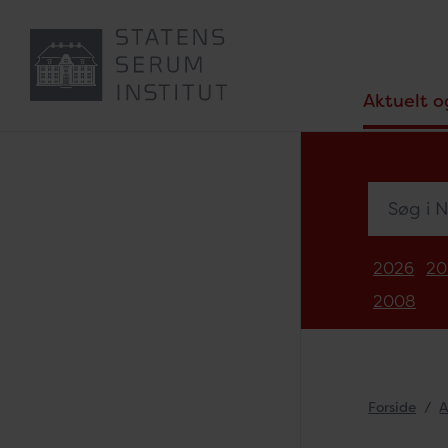
Aktuelt o
Søg i Nyh
2026
20
2008
Forside
A