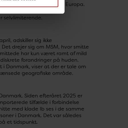
 klade IIb hos smittede i Europa.
 selvlimiterende.
ril, adskiller sig ikke
b. Det drejer sig om MSM, hvor smitte
 smittede har kun været ramt af mild
 diskrete forandringer på huden.
 i Danmark, viser at der er tale om
fgrænsede geografiske område.
i Danmark. Siden efteråret 2025 er
porterede tilfælde i forbindelse
 Smitte med klade Ib ses i de samme
soner i Danmark. Det var således
på et tidspunkt.