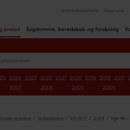
Antibiotikaresistens
Diagnostik
g presse
Sygdomme, beredskab og forskning
V
edsbreve
25
2024
2023
2022
2021
2020
2019
2018
2017
2007
2006
2005
2004
ktuelt og presse
Nyhedsbreve
EPI-NYT
2024
Uge 46 -