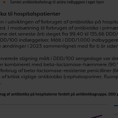
ika til hospitalspatienter
 i udviklingen af forbruget af antibiotika på hosp
. I modsætning til forbruget af antibiotika i primæ
rne det seneste årti steget fra 99,40 til 135,66 DD
DD/100 indlæggelser. Målt i DDD/1.000 indbyggere
 ændringer i 2023 sammenlignet med for ti år siden
rverede stigning målt i DDD/100 sengedage var drev
iner kombineret med beta-lactamase-hæmmere (90 % s
forbrug af beta-lactamase-resistente penicilliner (6
 af kritisk vigtige antibiotika (cephalosporiner, fl
.