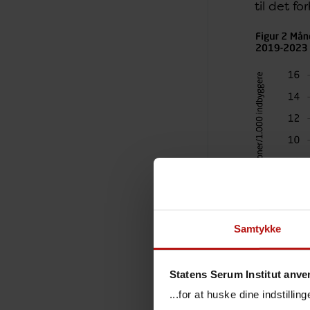
til det f
Samtykke
Statens Serum Institut anve
...for at huske dine indstilli