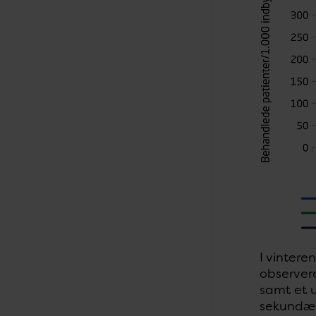
I vinter
observere
samt et u
sekundær