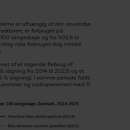
italerne er afhængig af den anvendte
rsektoren, er forbruget på
D/100 sengedage og fra 502,6 til
/dag viste forbruget dog mindre
.
et af et stigende forbrug af
tigning fra 2014 til 2023) og et
6 % stigning). I samme periode faldt
uorquinoloner og carbapenemer) med 17