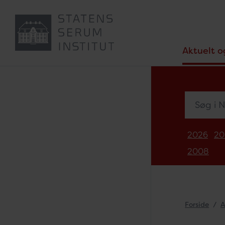
Aktuelt o
Søg i Nyh
2026
20
2008
Forside
A