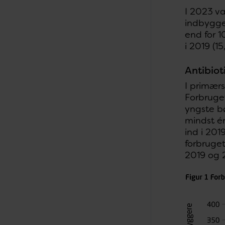
I 2023 v
indbygge
end for 1
i 2019 (1
Antibioti
I primærs
Forbruget
yngste b
mindst én
ind i 201
forbruget
2019 og 2