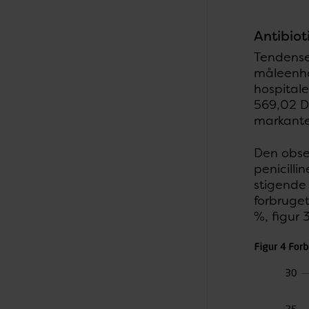
Antibiot
Tendensen
måleenhed
hospitale
569,02 D
markante
Den obse
penicill
stigende 
forbruget
%, figur 3