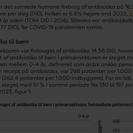
ar det samlede humane forbrug af antibiotika på 16
re per dag (DID), hvilket er 6,6% højere end 2022,
E
0 år siden (17,64 DID i 2014). Således var antibiotik
5,77 DID), før COVID-19 pandemien ramte.
ka til børn
ektoren var forbruget af antibiotika 14,56 DID, hvora
 af antibiotika til børn i primærsektoren er steget m
ørn mellem 0-4 år, defineret som antal unikke perso
 recept på antibiotika, var 298 patienter per 1.000
9 (262,4 patienter per 1.000 indbyggere). For de lid
 steget med 51 % i samme periode fra 130 til 197 pa
023, figur 1.