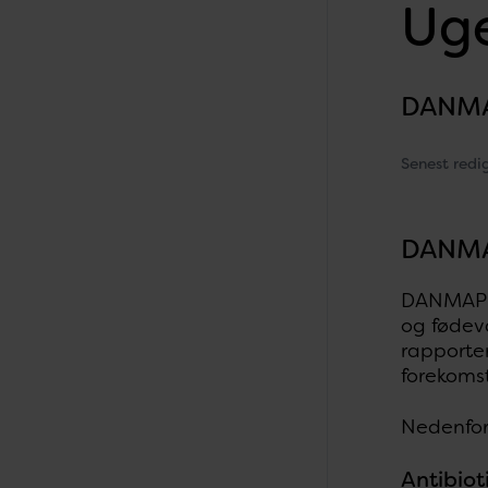
Uge
DANMA
Senest redi
DANMA
DANMAP-p
og fødev
rapporter
forekomst
Nedenfor 
Antibiot