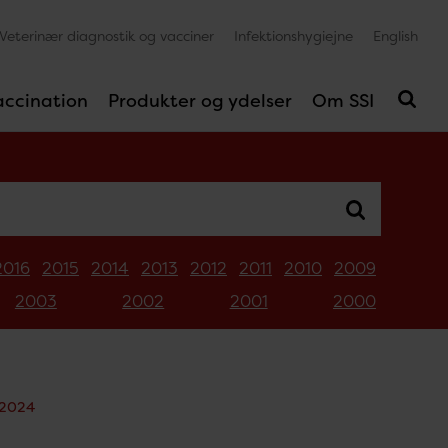
Veterinær diagnostik og vacciner
Infektionshygiejne
English
accination
Produkter og ydelser
Om SSI
2016
2015
2014
2013
2012
2011
2010
2009
2003
2002
2001
2000
 2024