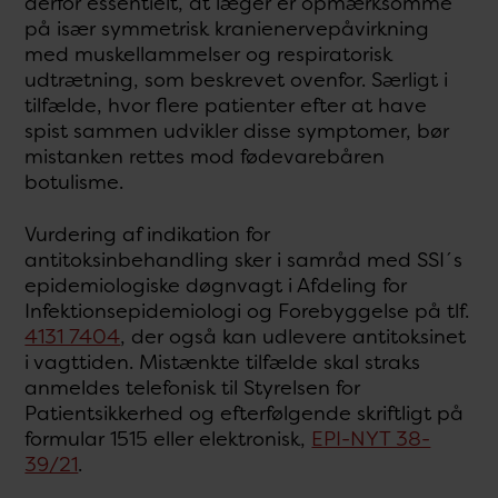
derfor essentielt, at læger er opmærksomme
på især symmetrisk kranienervepåvirkning
med muskellammelser og respiratorisk
udtrætning, som beskrevet ovenfor. Særligt i
tilfælde, hvor flere patienter efter at have
spist sammen udvikler disse symptomer, bør
mistanken rettes mod fødevarebåren
botulisme.
Vurdering af indikation for
antitoksinbehandling sker i samråd med SSI´s
epidemiologiske døgnvagt i Afdeling for
Infektionsepidemiologi og Forebyggelse på tlf.
4131 7404
, der også kan udlevere antitoksinet
i vagttiden. Mistænkte tilfælde skal straks
anmeldes telefonisk til Styrelsen for
Patientsikkerhed og efterfølgende skriftligt på
formular 1515 eller elektronisk,
EPI-NYT 38-
39/21
.