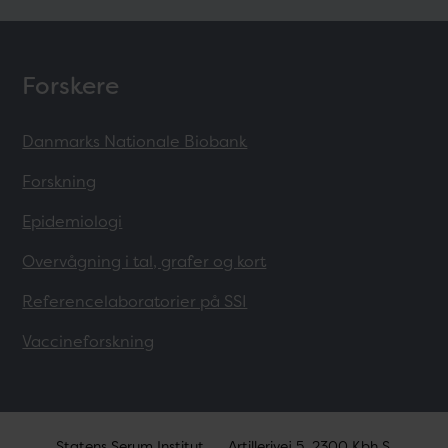
Forskere
Danmarks Nationale Biobank
Forskning
Epidemiologi
Overvågning i tal, grafer og kort
Referencelaboratorier på SSI
Vaccineforskning
Statens Serum Institut
Artillerivej 5, 2300 Kbh S.