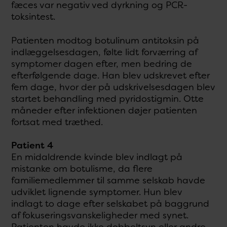
fæces var negativ ved dyrkning og PCR-
toksintest.
Patienten modtog botulinum antitoksin på
indlæggelsesdagen, følte lidt forværring af
symptomer dagen efter, men bedring de
efterfølgende dage. Han blev udskrevet efter
fem dage, hvor der på udskrivelsesdagen blev
startet behandling med pyridostigmin. Otte
måneder efter infektionen døjer patienten
fortsat med træthed.
Patient 4
En midaldrende kvinde blev indlagt på
mistanke om botulisme, da flere
familiemedlemmer til samme selskab havde
udviklet lignende symptomer. Hun blev
indlagt to dage efter selskabet på baggrund
af fokuseringsvanskeligheder med synet.
Patienten havde ikke dobbeltsyn eller andre