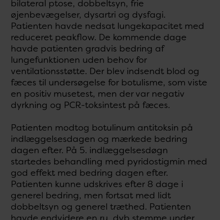
bilateral ptose, dobbeltsyn, frie
øjenbevægelser, dysartri og dysfagi.
Patienten havde nedsat lungekapacitet med
reduceret peakflow. De kommende dage
havde patienten gradvis bedring af
lungefunktionen uden behov for
ventilationsstøtte. Der blev indsendt blod og
fæces til undersøgelse for botulisme, som viste
en positiv musetest, men der var negativ
dyrkning og PCR-toksintest på fæces.
Patienten modtog botulinum antitoksin på
indlæggelsesdagen og mærkede bedring
dagen efter. På 5. indlæggelsesdøgn
startedes behandling med pyridostigmin med
god effekt med bedring dagen efter.
Patienten kunne udskrives efter 8 dage i
generel bedring, men fortsat med lidt
dobbeltsyn og generel træthed. Patienten
havde endvidere en ru, dyb stemme under