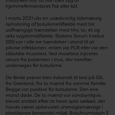
mistanken var, at hun blev syg af
hjemmefermenteret fisk eller kål.
I marts 2021 sås en usædvanlig tidsmæssig
ophobning af botulismetilfælde med tre
uafhængige hændelser med hhv. to, ét og
seks sygdomstilfælde. Statens Serum Institut
(SSI) var i alle tre hændelser i stand til at
påvise infektionen, enten via PCR eller via den
såkaldte musetest. Ved musetest injiceres
serum fra patienten i mus, der herefter
undersøges for botulisme.
De første prøver blev indsendt til test på SSI,
fra Grønland, fra to mænd fra samme familie.
Begge var positive for botulisme. Den ene
mand døde. De to mænd var sandsynligvis
blevet smittet efter at have spist sælkød, der
havde været opbevaret uhensigtsmæssigt i
plastikpose (anaerobt miljø). Botulinumtoksin E