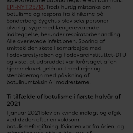
fødevarebårne udbrud registreret i Danmark,
EPI-NYT 25/18
. Trods hurtig mistanke om
botulisme og respons fra klinikerne på
Sønderborg Sygehus blev seks personer
alvorligt syge med længerevarende
indlæggelse, herunder respiratorbehandling.
Alle overlevede infektionen. Sporing af
smittekilden skete i samarbejde med
Fødevarestyrelsen og Fødevareinstituttet-DTU
og viste, at udbruddet var forårsaget af en
hjemmelavet gelérand med rejer og
stenbiderrogn med påvisning af
botulinumtoksin A i madresterne.
Ti tilfælde af botulisme i første halvår af
2021
I januar 2021 blev en kvinde indlagt og afgik
ved døden efter en voldsom
botulismeforgiftning. Kvinden var fra Asien, og