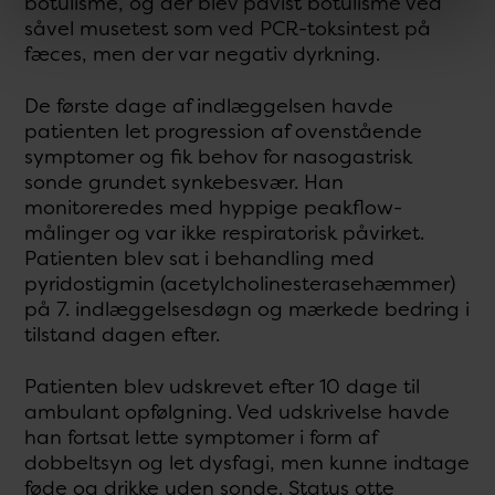
botulisme, og der blev påvist botulisme ved
såvel musetest som ved PCR-toksintest på
fæces, men der var negativ dyrkning.
De første dage af indlæggelsen havde
patienten let progression af ovenstående
symptomer og fik behov for nasogastrisk
sonde grundet synkebesvær. Han
monitoreredes med hyppige peakflow-
målinger og var ikke respiratorisk påvirket.
Patienten blev sat i behandling med
pyridostigmin (acetylcholinesterasehæmmer)
på 7. indlæggelsesdøgn og mærkede bedring i
tilstand dagen efter.
Patienten blev udskrevet efter 10 dage til
ambulant opfølgning. Ved udskrivelse havde
han fortsat lette symptomer i form af
dobbeltsyn og let dysfagi, men kunne indtage
føde og drikke uden sonde. Status otte