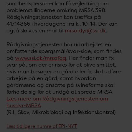
sundhedspersoner kan få vejledning om
problemstillingerne omkring MRSA 398.
Rådgivningstjenesten kan træffes på
41714866 i hverdagene fra kl. 10-14. Der kan
også skrives en mail til
mrsaidyr@ssi.dk
.
Rådgivningstjenesten har udarbejdet en
omfattende spørgsmål/svar-side, som findes
på
www.ssi.dk/mrsafaq
. Her finder man fx
svar på, om der er risiko for at blive smittet,
hvis man besøger en gård eller fx skal udføre
arbejde på en gård, samt hvordan
gårdmænd og ansatte på svinefarme skal
forholde sig for at undgå at sprede MRSA.
Læs mere om Rådgivningstjenesten om
husdyr-MRSA
.
(R.L. Skov, Mikrobiologi og Infektionskontrol)
Læs tidligere numre af EPI-NYT